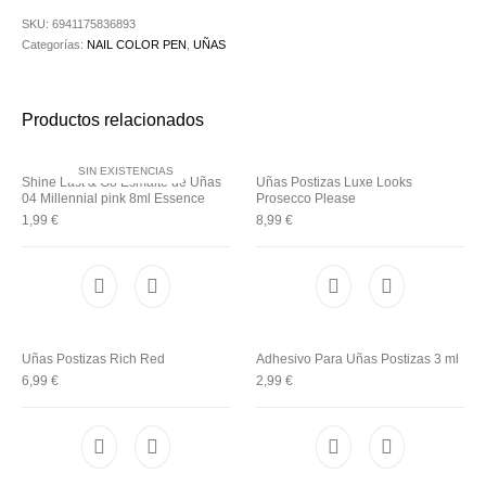
Utensilios de
Prosolaris
Z.one Concept
Peluquería
SKU:
6941175836893
Categorías:
NAIL COLOR PEN
,
UÑAS
Productos relacionados
SIN EXISTENCIAS
Shine Last & Go Esmalte de Uñas
Uñas Postizas Luxe Looks
04 Millennial pink 8ml Essence
Prosecco Please
1,99
€
8,99
€
Uñas Postizas Rich Red
Adhesivo Para Uñas Postizas 3 ml
6,99
€
2,99
€