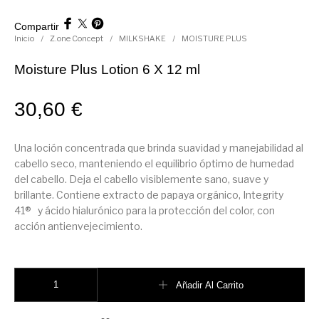
Utensilios de
Prosolaris
Z.one Concept
Peluquería
Compartir
Inicio
/
Z.one Concept
/
MILKSHAKE
/
MOISTURE PLUS
Moisture Plus Lotion 6 X 12 ml
30,60
€
Una loción concentrada que brinda suavidad y manejabilidad al
cabello seco, manteniendo el equilibrio óptimo de humedad
del cabello. Deja el cabello visiblemente sano, suave y
brillante. Contiene extracto de papaya orgánico, Integrity
41® y ácido hialurónico para la protección del color, con
acción antienvejecimiento.
Moisture Plus Lotion 6 X 12 ml cantidad
Añadir Al Carrito