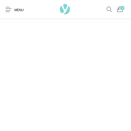
0
MENU
Ambientadores y
AUSTRALIAN GOLD
AUTOBRONCEADORES
CABELLO
Decoración
CURSOS
COSMÉTICA
HIGIENE
Juegos y juguetes
PRESENCIALES
MAQUILLAJE
Mobiliario Peluquería
MODA
PERFUMES