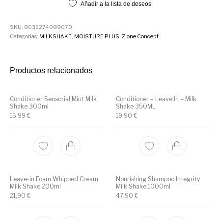
Añadir a la lista de deseos
SKU:
8032274089070
Categorías:
MILKSHAKE
,
MOISTURE PLUS
,
Z.one Concept
Productos relacionados
Conditioner Sensorial Mint Milk
Conditioner – Leave In – Milk
Shake 300ml
Shake 350ML
16,99
€
19,90
€
Leave-in Foam Whipped Cream
Nourishing Shampoo Integrity
Milk Shake 200ml
Milk Shake 1000ml
21,90
€
47,90
€