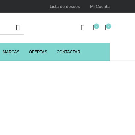
Lista de deseos
Mi Cuenta
0
0
MARCAS
OFERTAS
CONTACTAR
URSOS
HIGIENE
Juegos y juguetes
ENCIALES
Utensilios de Peluquería
Z.one Concept