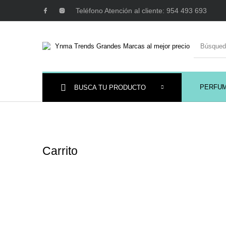
Teléfono Atención al cliente: 954 493 693
PERFU
BUSCA TU PRODUCTO
Ambientadores y
AUSTRALIAN GOLD
AUTOBRONC
Decoración
Carrito
MAQUILLAJE
Mobiliario Peluquería