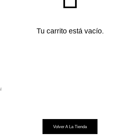
Tu carrito está vacío.
l
Volver A La Tienda