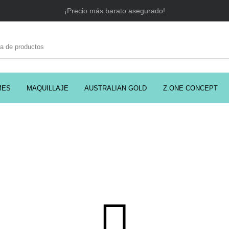
¡Precio más barato asegurado!
MES
MAQUILLAJE
AUSTRALIAN GOLD
Z.ONE CONCEPT
C
EADORES
CABELLO
COSMÉTICA
PRES
MODA
PERFUMES
Prosolaris