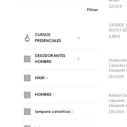
Arden
22,50
€
Filtrar
CATRICE,
BOOST S
CURSOS
6,89
€
0
PRESENCIALES
DESODORANTES
5
Hyaluroni
HOMBRE
Capsules 
Elizabeth
110,00
€
6
HASK
7
HOMBRE
Retinol C
cápsulas 
Elizabeth
130,00
€
1
lampara catalitica