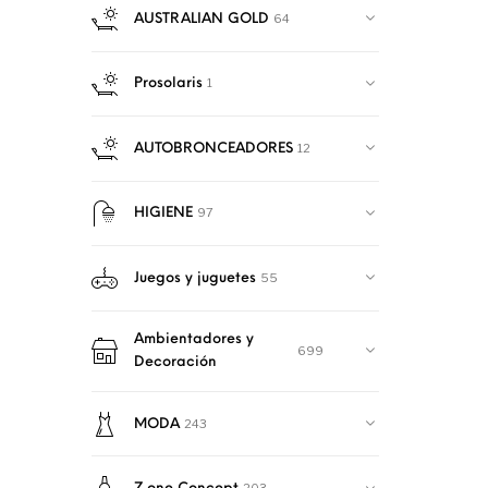
Antiarrugas y Antiedad
11
64
AUSTRALIAN GOLD
Antimanchas
0
BB y CC CREAM
4
1
Prosolaris
Corporal
36
Hidratantes
182
12
AUTOBRONCEADORES
MANOS
2
PIES
137
Nutritivas
13
97
HIGIENE
SERUM COSMÉTICA
27
55
Juegos y juguetes
Ambientadores y
699
Decoración
243
MODA