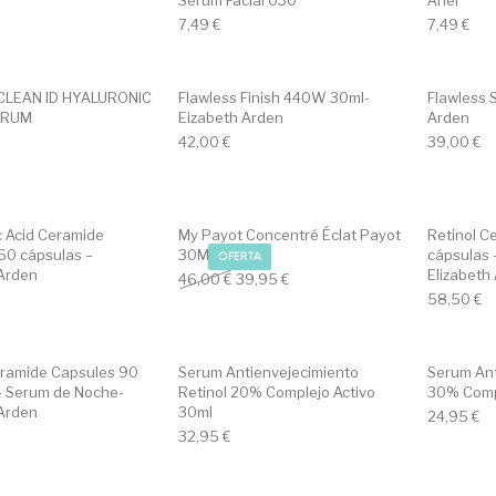
Sérum Facial 030
Ariel
7,49
€
7,49
€
 CLEAN ID HYALURONIC
Flawless Finish 440W 30ml-
Flawless 
ÉRUM
Eizabeth Arden
Arden
42,00
€
39,00
€
c Acid Ceramide
My Payot Concentré Éclat Payot
Retinol C
60 cápsulas –
30Ml
cápsulas 
OFERTA
 Arden
Elizabeth
Original price was: 46,00 €.
Current price is: 39,95 €.
46,00
€
39,95
€
58,50
€
eramide Capsules 90
Serum Antienvejecimiento
Serum An
– Serum de Noche-
Retinol 20% Complejo Activo
30% Compl
 Arden
30ml
24,95
€
32,95
€