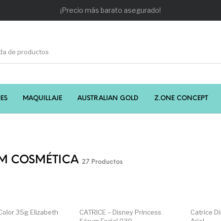
¡Precio más barato asegurado!
ES
MAQUILLAJE
AUSTRALIAN GOLD
Z.ONE CONCEPT
EADORES
CABELLO
COSMÉTICA
CURSOS 
M COSMÉTICA
27 Productos
MODA
PERFUMES
Prosolaris
Color 35g Elizabeth
CATRICE – Disney Princess
Catrice Di