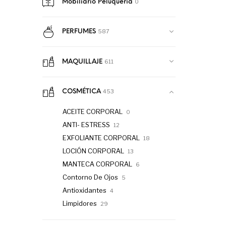
0
Mobiliario Peluquería
587
PERFUMES
611
MAQUILLAJE
453
COSMÉTICA
ACEITE CORPORAL
0
ANTI- ESTRESS
12
EXFOLIANTE CORPORAL
18
LOCIÓN CORPORAL
13
MANTECA CORPORAL
6
Contorno De Ojos
5
Antioxidantes
4
Limpidores
29
Anti-imperfecciones
7