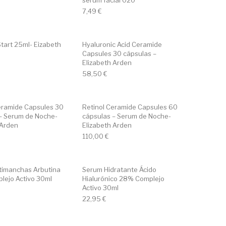
sérum facial 020
7,49
€
Start 25ml- Eizabeth
Hyaluronic Acid Ceramide
Capsules 30 cápsulas –
Elizabeth Arden
58,50
€
eramide Capsules 30
Retinol Ceramide Capsules 60
– Serum de Noche-
cápsulas – Serum de Noche-
 Arden
Elizabeth Arden
110,00
€
timanchas Arbutina
Serum Hidratante Ácido
ejo Activo 30ml
Hialurónico 28% Complejo
Activo 30ml
22,95
€