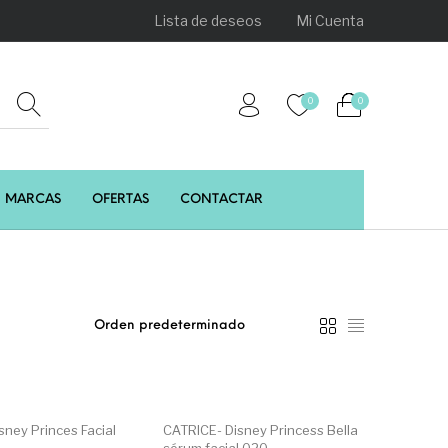
Lista de deseos
Mi Cuenta
0
0
MARCAS
OFERTAS
CONTACTAR
PRESENCIALES
HIGIENE
Juegos y juguetes
Utensilios de Peluquería
Z.one Concept
sney Princes Facial
CATRICE- Disney Princess Bella