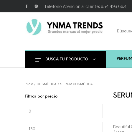
Teléfono Atención al cliente: 954 493 693
PERFUM
BUSCA TU PRODUCTO
Ambientadores y
AUSTRALIAN GOLD
AUTOBRONC
Decoración
Inicio
/
COSMÉTICA
/
SERUM COSMÉTICA
SERU
Filtrar por precio
MAQUILLAJE
Mobiliario Peluquería
Precio mínimo
Precio máximo
Beautiful 