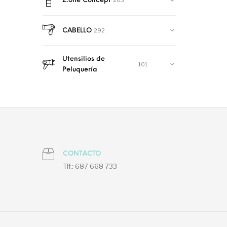
203
Z.one Concept
292
CABELLO
Utensilios de
101
Peluquería
CONTACTO
Tlf.: 687 668 733