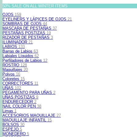
50% SALE ON ALL WINTER ITEMS
OJOS
159
EYELINERS Y LÁPICES DE OJOS
21
SOMBRAS DE OJOS
44
MASCARA DE PESTAÑAS
37
PESTAÑAS POSTIZAS
19
RIZADOR DE PESTAÑAS
3
ILUMINADOR
21
LABIOS
133
Barras de Labios
63
Labiales Líquidos
62
Perfiladores de Labios
12
ROSTRO
128
Maquillajes
20
Polvos
16
Coloretes
15
CORRECTORES
11
UÑAS
102
PEGAMENTO PARA UÑAS
2
UÑAS POSTIZAS
9
ENDURECEDOR
2
NAIL COLOR PEN
38
Limas
1
ACCESORIOS MAQUILLAJE
27
MAQUILLAJE INFANTIL
15
BOLSOS
30
ESPEJO
5
MONEDERO
5