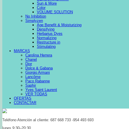
Sun & More
Color
VOLUME SOLUTION
No Inhibition
Simplyzen
Age Benefit & Moisturizing
Densifying
Herbarius Dyes
Normalizing
Restructure in
Stimulating
MARCAS
Carolina Herrera
Chanel
Dior
Dolce & Gabana
Giorgio Armani
Lancôme
Paco Rabanne
Saphir
Yves Saint Laurent
VER TODAS
OFERTAS
CONTACTAR
Teléfono Atención al cliente: 687 668 733 -954 493 693
lunes 9:30–20:30