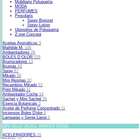
Mobiliario Peluquería
MODA
PERFUMES
Prosolaris
Spray Bronzer
Spray Lotion
Utensilios de Peluquería
Z.one Concept
Aceites Aromáticos
3
Mathilde M.
145
Ambientadores
78
BOLES D`OLOR
329
Brumizadores
13
Brumas
65
Spray
67
Mikado
28
Mini Resinas
10
Recambios Mikado
53
Petit Mikado
11
Ambientador Coche
14
Sachet y Mini Sachet
26
Esencia Botanicals
2
Aceite de Perfume Concentrado
11
Inciensos Boles D'olor
0
Lamparas y Genie Lamp
1
50% SALE ON ALL WINTER ITEMS
ACELERADORES
15