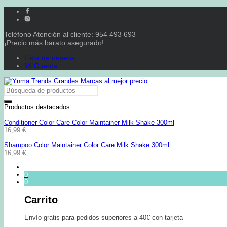
Teléfono Atención al cliente: 954 493 693
¡Precio más barato asegurado!
Lista de deseos
Mi Cuenta
Productos destacados
Conditioner Color Care Color Maintainer Milk Shake 300ml
16,99
€
Shampoo Color Maintainer Color Care Milk Shake 300ml
16,99
€
0
0
Carrito
Envío gratis para pedidos superiores a 40€ con tarjeta