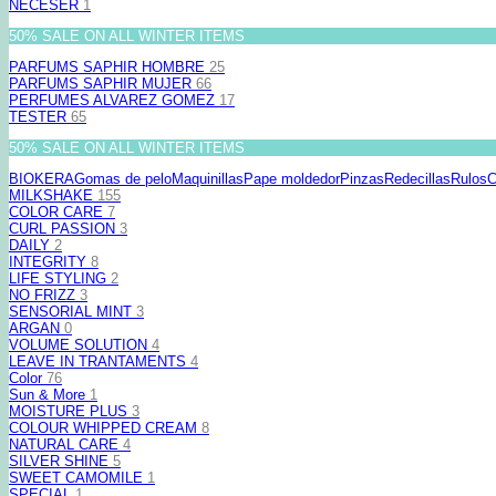
NECESER
1
50% SALE ON ALL WINTER ITEMS
PARFUMS SAPHIR HOMBRE
25
PARFUMS SAPHIR MUJER
66
PERFUMES ALVAREZ GOMEZ
17
TESTER
65
50% SALE ON ALL WINTER ITEMS
BIOKERA
Gomas de pelo
Maquinillas
Pape moldedor
Pinzas
Redecillas
Rulos
C
MILKSHAKE
155
COLOR CARE
7
CURL PASSION
3
DAILY
2
INTEGRITY
8
LIFE STYLING
2
NO FRIZZ
3
SENSORIAL MINT
3
ARGAN
0
VOLUME SOLUTION
4
LEAVE IN TRANTAMENTS
4
Color
76
Sun & More
1
MOISTURE PLUS
3
COLOUR WHIPPED CREAM
8
NATURAL CARE
4
SILVER SHINE
5
SWEET CAMOMILE
1
SPECIAL
1