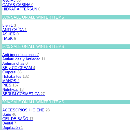
FACIAL
35
GAFAS CABINA
0
HIDRAT AFTERSUN
0
50% SALE ON ALL WINTER ITEMS
5 en 1
3
ANTI-CAÍDA
1
ASUER
0
HASK
6
50% SALE ON ALL WINTER ITEMS
Anti-imperfecciones
7
Antiarrugas y Antiedad
11
Antimanchas
0
BB y CC CREAM
4
Corporal
36
Hidratantes
182
MANOS
2
PIES
137
Nutritivas
13
SERUM COSMÉTICA
27
50% SALE ON ALL WINTER ITEMS
ACCESORIOS HIGIENE
28
Baño
46
GEL DE BAÑO
17
Dental
7
Depilación
1