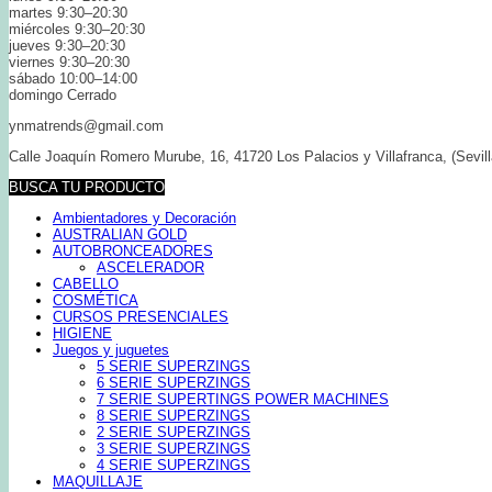
martes 9:30–20:30
miércoles 9:30–20:30
jueves 9:30–20:30
viernes 9:30–20:30
sábado 10:00–14:00
domingo Cerrado
ynmatrends@gmail.com
Calle Joaquín Romero Murube, 16, 41720 Los Palacios y Villafranca, (Sevill
BUSCA TU PRODUCTO
Ambientadores y Decoración
AUSTRALIAN GOLD
AUTOBRONCEADORES
ASCELERADOR
CABELLO
COSMÉTICA
CURSOS PRESENCIALES
HIGIENE
Juegos y juguetes
5 SERIE SUPERZINGS
6 SERIE SUPERZINGS
7 SERIE SUPERTINGS POWER MACHINES
8 SERIE SUPERZINGS
2 SERIE SUPERZINGS
3 SERIE SUPERZINGS
4 SERIE SUPERZINGS
MAQUILLAJE