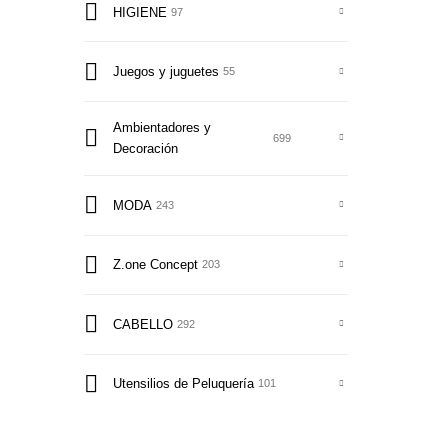
HIGIENE
97
Juegos y juguetes
55
Ambientadores y
699
Decoración
MODA
243
Z.one Concept
203
CABELLO
292
Utensilios de Peluquería
101