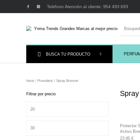
Teléfono Atención al cliente: 954 493 693
PERFU
BUSCA TU PRODUCTO
Ambientadores y
AUSTRALIAN GOLD
AUTOBRONC
Decoración
Inicio
/
Prosolaris
/
Spray Bronzer
Spray
Filtrar por precio
Precio mínimo
MAQUILLAJE
Mobiliario Peluquería
Precio máximo
Protector 
Activo Bro
23,95
€