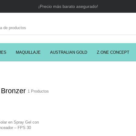
¡Precio más barato asegurado!
MES
MAQUILLAJE
AUSTRALIAN GOLD
Z.ONE CONCEPT
C
EADORES
CABELLO
COSMÉTICA
PRES
 Bronzer
1 Productos
MODA
PERFUMES
Prosolaris
Solar en Spray Gel con
nceador – FPS 30