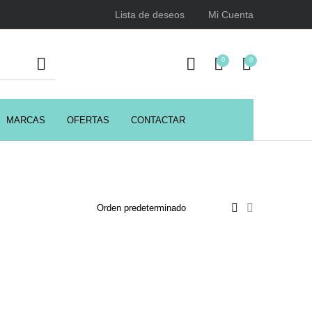
Lista de deseos
Mi Cuenta
0
0
MARCAS
OFERTAS
CONTACTAR
URSOS
HIGIENE
Juegos y juguetes
ENCIALES
Utensilios de Peluquería
Z.one Concept