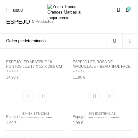
0
Inicio
/
MODA
/
ESPEJO
MENU
ESPEJO
5 Productos
Ambientadores y
ESPEJO LED ABATIBLE 16
ESPEJO LED ROSA DE
AUSTRALIAN GOLD
AUTOBRONCEADORES
CABELLO
Decoración
PUNTOS LUZ 17 X 12 X 26,5 CM
MAQUILLAJE – BEAUTIFUL FACE
⭐⭐⭐⭐⭐
⭐⭐⭐⭐⭐
14,90
€
11,90
€
CURSOS
COSMÉTICA
HIGIENE
Juegos y juguetes
PRESENCIALES
SIN EXISTENCIAS
SIN EXISTENCIAS
MAQUILLAJE
Mobiliario Peluquería
MODA
PERFUMES
Espejo Para Bolso Brillante
Espejo Para Bolso Redondo
1,99
€
1,99
€