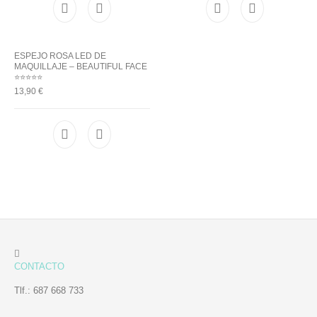
Utensilios de
Prosolaris
Z.one Concept
Peluquería
ESPEJO ROSA LED DE
MAQUILLAJE – BEAUTIFUL FACE
⭐⭐⭐⭐⭐
13,90
€
CONTACTO
Tlf.: 687 668 733