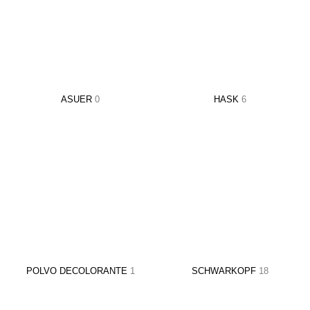
Utensilios de
Prosolaris
Z.one Concept
Peluquería
ASUER
0
HASK
6
POLVO DECOLORANTE
1
SCHWARKOPF
18