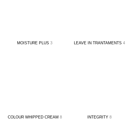
Utensilios de
Prosolaris
Z.one Concept
Peluquería
MOISTURE PLUS
3
LEAVE IN TRANTAMENTS
4
COLOUR WHIPPED CREAM
8
INTEGRITY
8