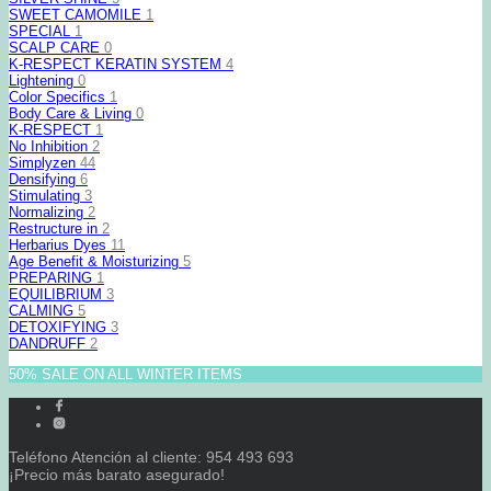
SWEET CAMOMILE
1
SPECIAL
1
SCALP CARE
0
K-RESPECT KERATIN SYSTEM
4
Lightening
0
Color Specifics
1
Body Care & Living
0
K-RESPECT
1
No Inhibition
2
Simplyzen
44
Densifying
6
Stimulating
3
Normalizing
2
Restructure in
2
Herbarius Dyes
11
Age Benefit & Moisturizing
5
PREPARING
1
EQUILIBRIUM
3
CALMING
5
DETOXIFYING
3
DANDRUFF
2
50% SALE ON ALL WINTER ITEMS
Teléfono Atención al cliente: 954 493 693
¡Precio más barato asegurado!