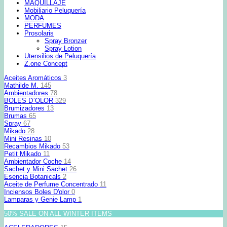
MAQUILLAJE
Mobiliario Peluquería
MODA
PERFUMES
Prosolaris
Spray Bronzer
Spray Lotion
Utensilios de Peluquería
Z.one Concept
Aceites Aromáticos
3
Mathilde M.
145
Ambientadores
78
BOLES D`OLOR
329
Brumizadores
13
Brumas
65
Spray
67
Mikado
28
Mini Resinas
10
Recambios Mikado
53
Petit Mikado
11
Ambientador Coche
14
Sachet y Mini Sachet
26
Esencia Botanicals
2
Aceite de Perfume Concentrado
11
Inciensos Boles D'olor
0
Lamparas y Genie Lamp
1
50% SALE ON ALL WINTER ITEMS