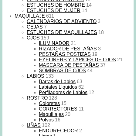
ESTUCHES DE HOMBRE
14
ESTUCHES DE MUJER
14
MAQUILLAJE
611
CALENDARIOS DE ADVIENTO
3
CEJAS
7
ESTUCHES DE MAQUILLAJES
18
OJOS
159
ILUMINADOR
21
RIZADOR DE PESTAÑAS
3
PESTAÑAS POSTIZAS
19
EYELINERS Y LÁPICES DE OJOS
21
MASCARA DE PESTAÑAS
37
SOMBRAS DE OJOS
44
LABIOS
133
Barras de Labios
63
Labiales Líquidos
62
Perfiladores de Labios
12
ROSTRO
128
Coloretes
15
CORRECTORES
11
Maquillajes
20
Polvos
16
UÑAS
102
ENDURECEDOR
2