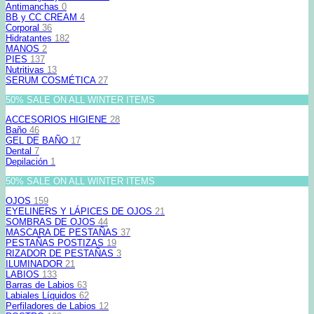
Antimanchas
0
BB y CC CREAM
4
Corporal
36
Hidratantes
182
MANOS
2
PIES
137
Nutritivas
13
SERUM COSMÉTICA
27
50% SALE ON ALL WINTER ITEMS
ACCESORIOS HIGIENE
28
Baño
46
GEL DE BAÑO
17
Dental
7
Depilación
1
50% SALE ON ALL WINTER ITEMS
OJOS
159
EYELINERS Y LÁPICES DE OJOS
21
SOMBRAS DE OJOS
44
MASCARA DE PESTAÑAS
37
PESTAÑAS POSTIZAS
19
RIZADOR DE PESTAÑAS
3
ILUMINADOR
21
LABIOS
133
Barras de Labios
63
Labiales Líquidos
62
Perfiladores de Labios
12