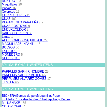
ROSTRO
128
Maquillajes
20
Polvos
16
Coloretes
15
CORRECTORES
11
UÑAS
102
PEGAMENTO PARA UÑAS
2
UÑAS POSTIZAS
9
ENDURECEDOR
2
NAIL COLOR PEN
38
Limas
1
ACCESORIOS MAQUILLAJE
27
MAQUILLAJE INFANTIL
15
BOLSOS
30
ESPEJO
5
MONEDERO
5
NECESER
1
50% SALE ON ALL WINTER ITEMS
PARFUMS SAPHIR HOMBRE
25
PARFUMS SAPHIR MUJER
66
PERFUMES ALVAREZ GOMEZ
17
TESTER
65
50% SALE ON ALL WINTER ITEMS
BIOKERA
Gomas de pelo
Maquinillas
Pape
moldedor
Pinzas
Redecillas
Rulos
Cepillos y Peines
MILKSHAKE
155
COLOR CARE
7