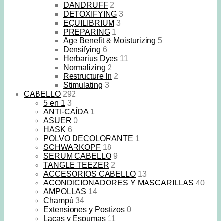
DANDRUFF
2
DETOXIFYING
3
EQUILIBRIUM
3
PREPARING
1
Age Benefit & Moisturizing
5
Densifying
6
Herbarius Dyes
11
Normalizing
2
Restructure in
2
Stimulating
3
CABELLO
292
5 en 1
3
ANTI-CAÍDA
1
ASUER
0
HASK
6
POLVO DECOLORANTE
1
SCHWARKOPF
18
SERUM CABELLO
9
TANGLE TEEZER
2
ACCESORIOS CABELLO
13
ACONDICIONADORES Y MASCARILLAS
40
AMPOLLAS
14
Champú
34
Extensiones y Postizos
0
Lacas y Espumas
11