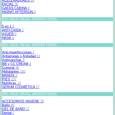
ACELERADORES
15
FACIAL
35
GAFAS CABINA
0
HIDRAT AFTERSUN
0
50% SALE ON ALL WINTER ITEMS
5 en 1
3
ANTI-CAÍDA
1
ASUER
0
HASK
6
50% SALE ON ALL WINTER ITEMS
Anti-imperfecciones
7
Antiarrugas y Antiedad
11
Antimanchas
0
BB y CC CREAM
4
Corporal
36
Hidratantes
182
MANOS
2
PIES
137
Nutritivas
13
SERUM COSMÉTICA
27
50% SALE ON ALL WINTER ITEMS
ACCESORIOS HIGIENE
28
Baño
46
GEL DE BAÑO
17
Dental
7