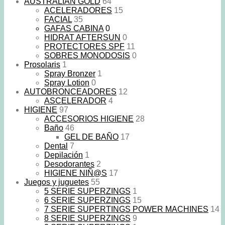
AUSTRALIAN GOLD
64
ACELERADORES
15
FACIAL
35
GAFAS CABINA
0
HIDRAT AFTERSUN
0
PROTECTORES SPF
11
SOBRES MONODOSIS
0
Prosolaris
1
Spray Bronzer
1
Spray Lotion
0
AUTOBRONCEADORES
12
ASCELERADOR
4
HIGIENE
97
ACCESORIOS HIGIENE
28
Baño
46
GEL DE BAÑO
17
Dental
7
Depilación
1
Desodorantes
2
HIGIENE NIÑ@S
17
Juegos y juguetes
55
5 SERIE SUPERZINGS
1
6 SERIE SUPERZINGS
15
7 SERIE SUPERTINGS POWER MACHINES
14
8 SERIE SUPERZINGS
9