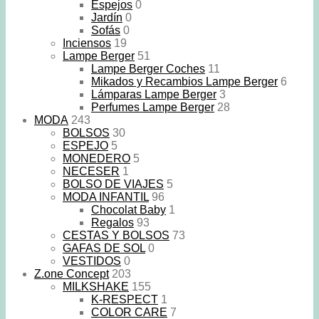
Espejos
0
Jardín
0
Sofás
0
Inciensos
19
Lampe Berger
51
Lampe Berger Coches
11
Mikados y Recambios Lampe Berger
6
Lámparas Lampe Berger
3
Perfumes Lampe Berger
28
MODA
243
BOLSOS
30
ESPEJO
5
MONEDERO
5
NECESER
1
BOLSO DE VIAJES
5
MODA INFANTIL
96
Chocolat Baby
1
Regalos
93
CESTAS Y BOLSOS
73
GAFAS DE SOL
0
VESTIDOS
0
Z.one Concept
203
MILKSHAKE
155
K-RESPECT
1
COLOR CARE
7