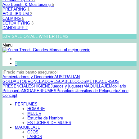
Age Benefit & Moisturizing
5
PREPARING
1
EQUILIBRIUM
3
CALMING
5
DETOXIFYING
3
DANDRUFF
2
50% SALE ON ALL WINTER ITEMS
Menu
0
¡Precio más barato asegurado!
Ambientadores y Decoración
AUSTRALIAN
GOLD
AUTOBRONCEADORES
CABELLO
COSMÉTICA
CURSOS
PRESENCIALES
HIGIENE
Juegos y juguetes
MAQUILLAJE
Mobiliario
Peluquería
MODA
PERFUMES
Prosolaris
Utensilios de Peluquería
Z.one
Concept
PERFUMES
HOMBRE
MUJER
Estuche de Hombre
ESTUCHES DE MUJER
MAQUILLAJE
OJOS
LABIOS