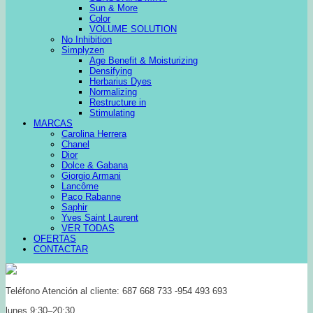
Sun & More
Color
VOLUME SOLUTION
No Inhibition
Simplyzen
Age Benefit & Moisturizing
Densifying
Herbarius Dyes
Normalizing
Restructure in
Stimulating
MARCAS
Carolina Herrera
Chanel
Dior
Dolce & Gabana
Giorgio Armani
Lancôme
Paco Rabanne
Saphir
Yves Saint Laurent
VER TODAS
OFERTAS
CONTACTAR
Teléfono Atención al cliente: 687 668 733 -954 493 693
lunes 9:30–20:30