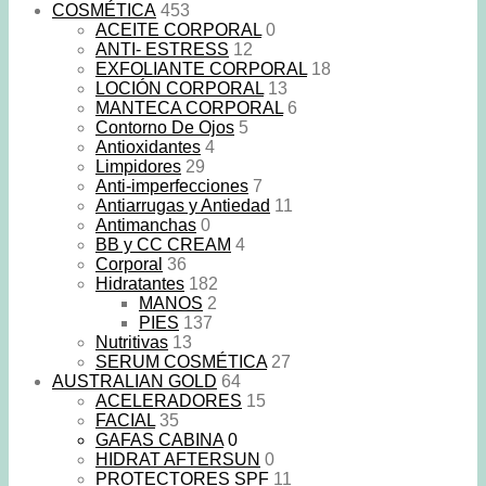
COSMÉTICA
453
ACEITE CORPORAL
0
ANTI- ESTRESS
12
EXFOLIANTE CORPORAL
18
LOCIÓN CORPORAL
13
MANTECA CORPORAL
6
Contorno De Ojos
5
Antioxidantes
4
Limpidores
29
Anti-imperfecciones
7
Antiarrugas y Antiedad
11
Antimanchas
0
BB y CC CREAM
4
Corporal
36
Hidratantes
182
MANOS
2
PIES
137
Nutritivas
13
SERUM COSMÉTICA
27
AUSTRALIAN GOLD
64
ACELERADORES
15
FACIAL
35
GAFAS CABINA
0
HIDRAT AFTERSUN
0
PROTECTORES SPF
11