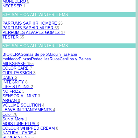
MONEDERO
5
NECESER
1
50% SALE ON ALL WINTER ITEMS
PARFUMS SAPHIR HOMBRE
25
PARFUMS SAPHIR MUJER
66
PERFUMES ALVAREZ GOMEZ
17
TESTER
65
50% SALE ON ALL WINTER ITEMS
BIOKERA
Gomas de pelo
Maquinillas
Pape
moldedor
Pinzas
Redecillas
Rulos
Cepillos y Peines
MILKSHAKE
155
COLOR CARE
7
CURL PASSION
3
DAILY
2
INTEGRITY
8
LIFE STYLING
2
NO FRIZZ
3
SENSORIAL MINT
3
ARGAN
0
VOLUME SOLUTION
4
LEAVE IN TRANTAMENTS
4
Color
76
Sun & More
1
MOISTURE PLUS
3
COLOUR WHIPPED CREAM
8
NATURAL CARE
4
SILVER SHINE
5