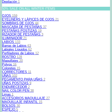
Depilación
1
50% SALE ON ALL WINTER ITEMS
OJOS
159
EYELINERS Y LÁPICES DE OJOS
21
SOMBRAS DE OJOS
44
MASCARA DE PESTAÑAS
37
PESTAÑAS POSTIZAS
19
RIZADOR DE PESTAÑAS
3
ILUMINADOR
21
LABIOS
133
Barras de Labios
63
Labiales Líquidos
62
Perfiladores de Labios
12
ROSTRO
128
Maquillajes
20
Polvos
16
Coloretes
15
CORRECTORES
11
UÑAS
102
PEGAMENTO PARA UÑAS
2
UÑAS POSTIZAS
9
ENDURECEDOR
2
NAIL COLOR PEN
38
Limas
1
ACCESORIOS MAQUILLAJE
27
MAQUILLAJE INFANTIL
15
BOLSOS
30
ESPEJO
5