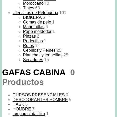
Moroccanoil
0
Tintes
63
Utensilios de Peluquería
101
BIOKERA
6
Gomas de pelo
1
Maquinillas
6
Pape moldedor
1
Pinzas
2
Redecillas
1
Rulos
12
Cepillos y Peines
25
Planchas y tenacillas
25
Secadores
15
GAFAS CABINA
0
Productos
CURSOS PRESENCIALES
0
DESODORANTES HOMBRE
5
HASK
6
HOMBRE
7
lampara catalitica
1