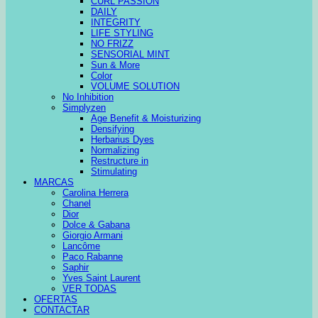
CURL PASSION
DAILY
INTEGRITY
LIFE STYLING
NO FRIZZ
SENSORIAL MINT
Sun & More
Color
VOLUME SOLUTION
No Inhibition
Simplyzen
Age Benefit & Moisturizing
Densifying
Herbarius Dyes
Normalizing
Restructure in
Stimulating
MARCAS
Carolina Herrera
Chanel
Dior
Dolce & Gabana
Giorgio Armani
Lancôme
Paco Rabanne
Saphir
Yves Saint Laurent
VER TODAS
OFERTAS
CONTACTAR