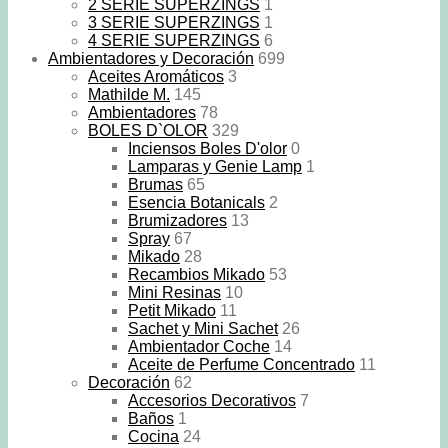
2 SERIE SUPERZINGS
1
3 SERIE SUPERZINGS
1
4 SERIE SUPERZINGS
6
Ambientadores y Decoración
699
Aceites Aromáticos
3
Mathilde M.
145
Ambientadores
78
BOLES D`OLOR
329
Inciensos Boles D'olor
0
Lamparas y Genie Lamp
1
Brumas
65
Esencia Botanicals
2
Brumizadores
13
Spray
67
Mikado
28
Recambios Mikado
53
Mini Resinas
10
Petit Mikado
11
Sachet y Mini Sachet
26
Ambientador Coche
14
Aceite de Perfume Concentrado
11
Decoración
62
Accesorios Decorativos
7
Baños
1
Cocina
24