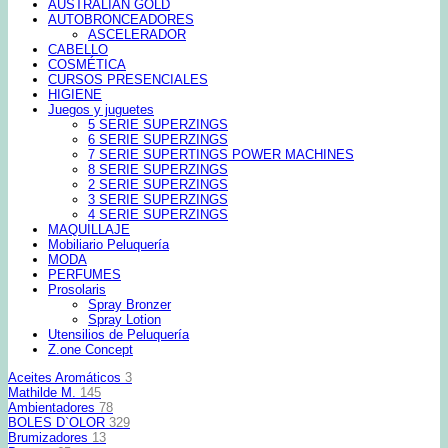
AUSTRALIAN GOLD
AUTOBRONCEADORES
ASCELERADOR
CABELLO
COSMÉTICA
CURSOS PRESENCIALES
HIGIENE
Juegos y juguetes
5 SERIE SUPERZINGS
6 SERIE SUPERZINGS
7 SERIE SUPERTINGS POWER MACHINES
8 SERIE SUPERZINGS
2 SERIE SUPERZINGS
3 SERIE SUPERZINGS
4 SERIE SUPERZINGS
MAQUILLAJE
Mobiliario Peluquería
MODA
PERFUMES
Prosolaris
Spray Bronzer
Spray Lotion
Utensilios de Peluquería
Z.one Concept
Aceites Aromáticos
3
Mathilde M.
145
Ambientadores
78
BOLES D`OLOR
329
Brumizadores
13