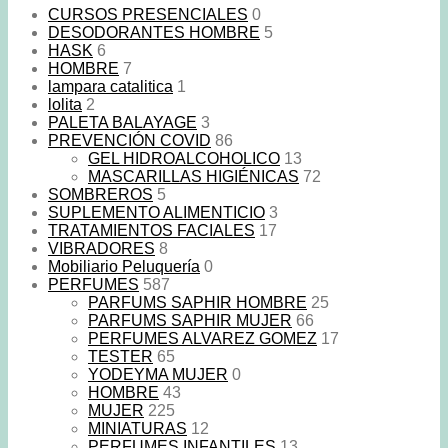
CURSOS PRESENCIALES
0
DESODORANTES HOMBRE
5
HASK
6
HOMBRE
7
lampara catalitica
1
lolita
2
PALETA BALAYAGE
3
PREVENCIÓN COVID
86
GEL HIDROALCOHOLICO
13
MASCARILLAS HIGIÉNICAS
72
SOMBREROS
5
SUPLEMENTO ALIMENTICIO
3
TRATAMIENTOS FACIALES
17
VIBRADORES
8
Mobiliario Peluquería
0
PERFUMES
587
PARFUMS SAPHIR HOMBRE
25
PARFUMS SAPHIR MUJER
66
PERFUMES ALVAREZ GOMEZ
17
TESTER
65
YODEYMA MUJER
0
HOMBRE
43
MUJER
225
MINIATURAS
12
PERFUMES INFANTILES
13