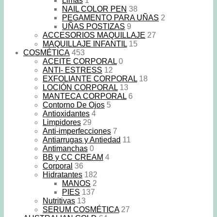
Limas
1
NAIL COLOR PEN
38
PEGAMENTO PARA UÑAS
2
UÑAS POSTIZAS
9
ACCESORIOS MAQUILLAJE
27
MAQUILLAJE INFANTIL
15
COSMÉTICA
453
ACEITE CORPORAL
0
ANTI- ESTRESS
12
EXFOLIANTE CORPORAL
18
LOCIÓN CORPORAL
13
MANTECA CORPORAL
6
Contorno De Ojos
5
Antioxidantes
4
Limpidores
29
Anti-imperfecciones
7
Antiarrugas y Antiedad
11
Antimanchas
0
BB y CC CREAM
4
Corporal
36
Hidratantes
182
MANOS
2
PIES
137
Nutritivas
13
SERUM COSMÉTICA
27