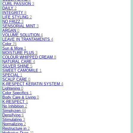
CURL PASSION
3
DAILY
2
INTEGRITY
8
LIFE STYLING
2
NO FRIZZ
3
SENSORIAL MINT
3
ARGAN
0
VOLUME SOLUTION
4
LEAVE IN TRANTAMENTS
4
Color
76
Sun & More
1
MOISTURE PLUS
3
COLOUR WHIPPED CREAM
8
NATURAL CARE
4
SILVER SHINE
5
SWEET CAMOMILE
1
SPECIAL
1
SCALP CARE
0
K-RESPECT KERATIN SYSTEM
4
Lightening
0
Color Specifics
1
Body Care & Living
0
K-RESPECT
1
No Inhibition
2
Simplyzen
44
Densifying
6
Stimulating
3
Normalizing
2
Restructure in
2
Herbarius Dyes
11