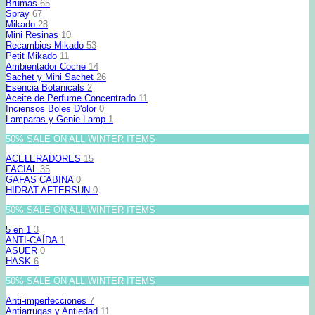
Brumas
65
Spray
67
Mikado
28
Mini Resinas
10
Recambios Mikado
53
Petit Mikado
11
Ambientador Coche
14
Sachet y Mini Sachet
26
Esencia Botanicals
2
Aceite de Perfume Concentrado
11
Inciensos Boles D'olor
0
Lamparas y Genie Lamp
1
50% SALE ON ALL WINTER ITEMS
ACELERADORES
15
FACIAL
35
GAFAS CABINA
0
HIDRAT AFTERSUN
0
50% SALE ON ALL WINTER ITEMS
5 en 1
3
ANTI-CAÍDA
1
ASUER
0
HASK
6
50% SALE ON ALL WINTER ITEMS
Anti-imperfecciones
7
Antiarrugas y Antiedad
11