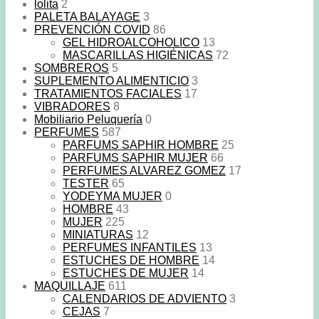
lolita
2
PALETA BALAYAGE
3
PREVENCIÓN COVID
86
GEL HIDROALCOHOLICO
13
MASCARILLAS HIGIÉNICAS
72
SOMBREROS
5
SUPLEMENTO ALIMENTICIO
3
TRATAMIENTOS FACIALES
17
VIBRADORES
8
Mobiliario Peluquería
0
PERFUMES
587
PARFUMS SAPHIR HOMBRE
25
PARFUMS SAPHIR MUJER
66
PERFUMES ALVAREZ GOMEZ
17
TESTER
65
YODEYMA MUJER
0
HOMBRE
43
MUJER
225
MINIATURAS
12
PERFUMES INFANTILES
13
ESTUCHES DE HOMBRE
14
ESTUCHES DE MUJER
14
MAQUILLAJE
611
CALENDARIOS DE ADVIENTO
3
CEJAS
7