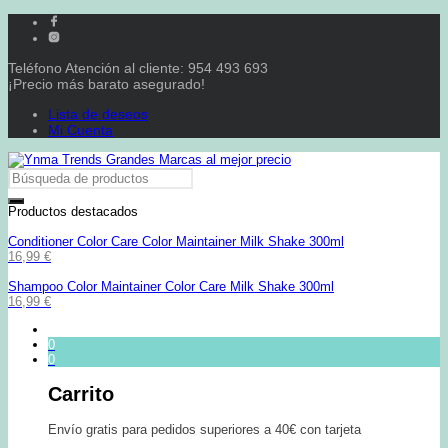
Teléfono Atención al cliente: 954 493 693
¡Precio más barato asegurado!
Lista de deseos
Mi Cuenta
Productos destacados
Conditioner Color Care Color Maintainer Milk Shake 300ml
16,99
€
Shampoo Color Maintainer Color Care Milk Shake 300ml
16,99
€
0
0
Carrito
Envío gratis para pedidos superiores a 40€ con tarjeta