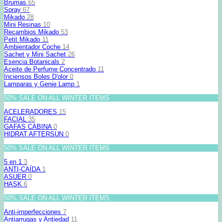
Brumas
65
Spray
67
Mikado
28
Mini Resinas
10
Recambios Mikado
53
Petit Mikado
11
Ambientador Coche
14
Sachet y Mini Sachet
26
Esencia Botanicals
2
Aceite de Perfume Concentrado
11
Inciensos Boles D'olor
0
Lamparas y Genie Lamp
1
50% SALE ON ALL WINTER ITEMS
ACELERADORES
15
FACIAL
35
GAFAS CABINA
0
HIDRAT AFTERSUN
0
50% SALE ON ALL WINTER ITEMS
5 en 1
3
ANTI-CAÍDA
1
ASUER
0
HASK
6
50% SALE ON ALL WINTER ITEMS
Anti-imperfecciones
7
Antiarrugas y Antiedad
11