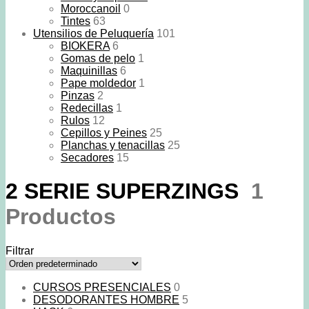
Moroccanoil
0
Tintes
63
Utensilios de Peluquería
101
BIOKERA
6
Gomas de pelo
1
Maquinillas
6
Pape moldedor
1
Pinzas
2
Redecillas
1
Rulos
12
Cepillos y Peines
25
Planchas y tenacillas
25
Secadores
15
2 SERIE SUPERZINGS
1
Productos
Filtrar
CURSOS PRESENCIALES
0
DESODORANTES HOMBRE
5