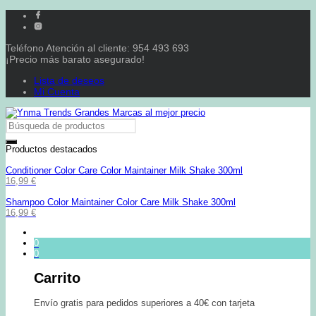
Teléfono Atención al cliente: 954 493 693
¡Precio más barato asegurado!
Lista de deseos
Mi Cuenta
Productos destacados
Conditioner Color Care Color Maintainer Milk Shake 300ml
16,99
€
Shampoo Color Maintainer Color Care Milk Shake 300ml
16,99
€
0
0
Carrito
Envío gratis para pedidos superiores a 40€ con tarjeta