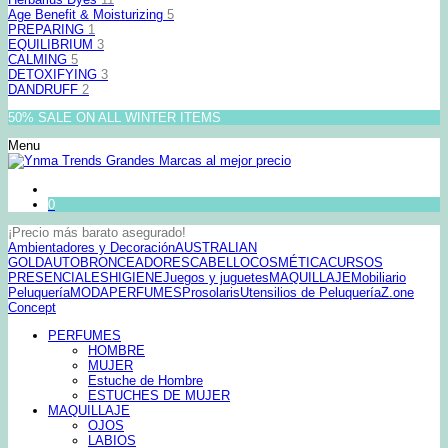
Age Benefit & Moisturizing
5
PREPARING
1
EQUILIBRIUM
3
CALMING
5
DETOXIFYING
3
DANDRUFF
2
50% SALE ON ALL WINTER ITEMS
Menu
0
¡Precio más barato asegurado!
Ambientadores y Decoración
AUSTRALIAN
GOLD
AUTOBRONCEADORES
CABELLO
COSMÉTICA
CURSOS
PRESENCIALES
HIGIENE
Juegos y juguetes
MAQUILLAJE
Mobiliario
Peluquería
MODA
PERFUMES
Prosolaris
Utensilios de Peluquería
Z.one
Concept
PERFUMES
HOMBRE
MUJER
Estuche de Hombre
ESTUCHES DE MUJER
MAQUILLAJE
OJOS
LABIOS