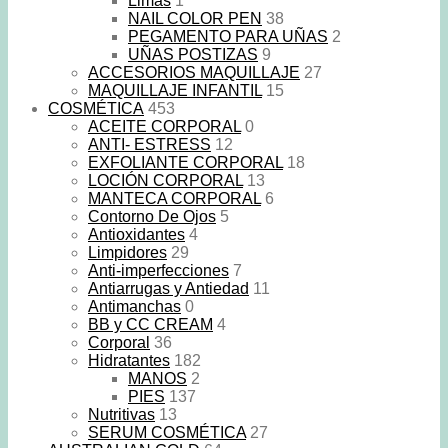
Limas
1
NAIL COLOR PEN
38
PEGAMENTO PARA UÑAS
2
UÑAS POSTIZAS
9
ACCESORIOS MAQUILLAJE
27
MAQUILLAJE INFANTIL
15
COSMÉTICA
453
ACEITE CORPORAL
0
ANTI- ESTRESS
12
EXFOLIANTE CORPORAL
18
LOCIÓN CORPORAL
13
MANTECA CORPORAL
6
Contorno De Ojos
5
Antioxidantes
4
Limpidores
29
Anti-imperfecciones
7
Antiarrugas y Antiedad
11
Antimanchas
0
BB y CC CREAM
4
Corporal
36
Hidratantes
182
MANOS
2
PIES
137
Nutritivas
13
SERUM COSMÉTICA
27