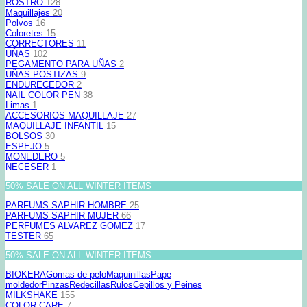
ROSTRO
128
Maquillajes
20
Polvos
16
Coloretes
15
CORRECTORES
11
UÑAS
102
PEGAMENTO PARA UÑAS
2
UÑAS POSTIZAS
9
ENDURECEDOR
2
NAIL COLOR PEN
38
Limas
1
ACCESORIOS MAQUILLAJE
27
MAQUILLAJE INFANTIL
15
BOLSOS
30
ESPEJO
5
MONEDERO
5
NECESER
1
50% SALE ON ALL WINTER ITEMS
PARFUMS SAPHIR HOMBRE
25
PARFUMS SAPHIR MUJER
66
PERFUMES ALVAREZ GOMEZ
17
TESTER
65
50% SALE ON ALL WINTER ITEMS
BIOKERA
Gomas de pelo
Maquinillas
Pape
moldedor
Pinzas
Redecillas
Rulos
Cepillos y Peines
MILKSHAKE
155
COLOR CARE
7