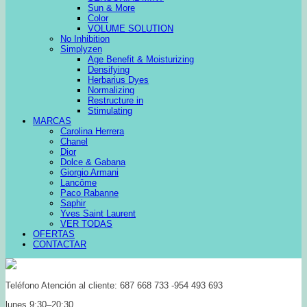
Sun & More
Color
VOLUME SOLUTION
No Inhibition
Simplyzen
Age Benefit & Moisturizing
Densifying
Herbarius Dyes
Normalizing
Restructure in
Stimulating
MARCAS
Carolina Herrera
Chanel
Dior
Dolce & Gabana
Giorgio Armani
Lancôme
Paco Rabanne
Saphir
Yves Saint Laurent
VER TODAS
OFERTAS
CONTACTAR
Teléfono Atención al cliente: 687 668 733 -954 493 693
lunes 9:30–20:30