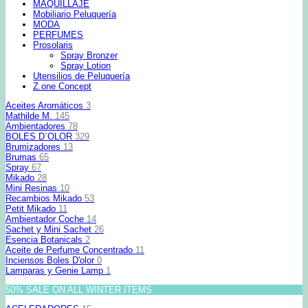
MAQUILLAJE
Mobiliario Peluquería
MODA
PERFUMES
Prosolaris
Spray Bronzer
Spray Lotion
Utensilios de Peluquería
Z.one Concept
Aceites Aromáticos
3
Mathilde M.
145
Ambientadores
78
BOLES D`OLOR
329
Brumizadores
13
Brumas
65
Spray
67
Mikado
28
Mini Resinas
10
Recambios Mikado
53
Petit Mikado
11
Ambientador Coche
14
Sachet y Mini Sachet
26
Esencia Botanicals
2
Aceite de Perfume Concentrado
11
Inciensos Boles D'olor
0
Lamparas y Genie Lamp
1
50% SALE ON ALL WINTER ITEMS