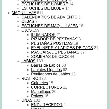
ESTUCHES DE HOMBRE
14
ESTUCHES DE MUJER
14
MAQUILLAJE
611
CALENDARIOS DE ADVIENTO
3
CEJAS
7
ESTUCHES DE MAQUILLAJES
18
OJOS
159
ILUMINADOR
21
RIZADOR DE PESTAÑAS
3
PESTAÑAS POSTIZAS
19
EYELINERS Y LÁPICES DE OJOS
21
MASCARA DE PESTAÑAS
37
SOMBRAS DE OJOS
44
LABIOS
133
Barras de Labios
63
Labiales Líquidos
62
Perfiladores de Labios
12
ROSTRO
128
Coloretes
15
CORRECTORES
11
Maquillajes
20
Polvos
16
UÑAS
102
ENDURECEDOR
2