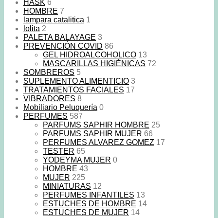
HASK
6
HOMBRE
7
lampara catalitica
1
lolita
2
PALETA BALAYAGE
3
PREVENCIÓN COVID
86
GEL HIDROALCOHOLICO
13
MASCARILLAS HIGIÉNICAS
72
SOMBREROS
5
SUPLEMENTO ALIMENTICIO
3
TRATAMIENTOS FACIALES
17
VIBRADORES
8
Mobiliario Peluquería
0
PERFUMES
587
PARFUMS SAPHIR HOMBRE
25
PARFUMS SAPHIR MUJER
66
PERFUMES ALVAREZ GOMEZ
17
TESTER
65
YODEYMA MUJER
0
HOMBRE
43
MUJER
225
MINIATURAS
12
PERFUMES INFANTILES
13
ESTUCHES DE HOMBRE
14
ESTUCHES DE MUJER
14