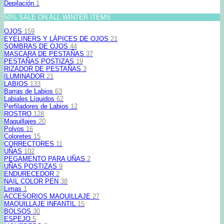
Depilación
1
50% SALE ON ALL WINTER ITEMS
OJOS
159
EYELINERS Y LÁPICES DE OJOS
21
SOMBRAS DE OJOS
44
MASCARA DE PESTAÑAS
37
PESTAÑAS POSTIZAS
19
RIZADOR DE PESTAÑAS
3
ILUMINADOR
21
LABIOS
133
Barras de Labios
63
Labiales Líquidos
62
Perfiladores de Labios
12
ROSTRO
128
Maquillajes
20
Polvos
16
Coloretes
15
CORRECTORES
11
UÑAS
102
PEGAMENTO PARA UÑAS
2
UÑAS POSTIZAS
9
ENDURECEDOR
2
NAIL COLOR PEN
38
Limas
1
ACCESORIOS MAQUILLAJE
27
MAQUILLAJE INFANTIL
15
BOLSOS
30
ESPEJO
5