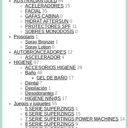
AUSTRALIAN GOLD
64
ACELERADORES
15
FACIAL
35
GAFAS CABINA
0
HIDRAT AFTERSUN
0
PROTECTORES SPF
11
SOBRES MONODOSIS
0
Prosolaris
1
Spray Bronzer
1
Spray Lotion
0
AUTOBRONCEADORES
12
ASCELERADOR
4
HIGIENE
97
ACCESORIOS HIGIENE
28
Baño
46
GEL DE BAÑO
17
Dental
7
Depilación
1
Desodorantes
2
HIGIENE NIÑ@S
17
Juegos y juguetes
55
5 SERIE SUPERZINGS
1
6 SERIE SUPERZINGS
15
7 SERIE SUPERTINGS POWER MACHINES
14
8 SERIE SUPERZINGS
9