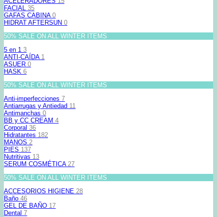
ACELERADORES
15
FACIAL
35
GAFAS CABINA
0
HIDRAT AFTERSUN
0
50% SALE ON ALL WINTER ITEMS
5 en 1
3
ANTI-CAÍDA
1
ASUER
0
HASK
6
50% SALE ON ALL WINTER ITEMS
Anti-imperfecciones
7
Antiarrugas y Antiedad
11
Antimanchas
0
BB y CC CREAM
4
Corporal
36
Hidratantes
182
MANOS
2
PIES
137
Nutritivas
13
SERUM COSMÉTICA
27
50% SALE ON ALL WINTER ITEMS
ACCESORIOS HIGIENE
28
Baño
46
GEL DE BAÑO
17
Dental
7