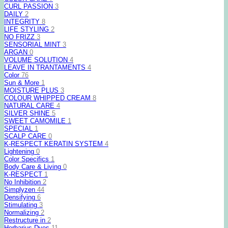
CURL PASSION
3
DAILY
2
INTEGRITY
8
LIFE STYLING
2
NO FRIZZ
3
SENSORIAL MINT
3
ARGAN
0
VOLUME SOLUTION
4
LEAVE IN TRANTAMENTS
4
Color
76
Sun & More
1
MOISTURE PLUS
3
COLOUR WHIPPED CREAM
8
NATURAL CARE
4
SILVER SHINE
5
SWEET CAMOMILE
1
SPECIAL
1
SCALP CARE
0
K-RESPECT KERATIN SYSTEM
4
Lightening
0
Color Specifics
1
Body Care & Living
0
K-RESPECT
1
No Inhibition
2
Simplyzen
44
Densifying
6
Stimulating
3
Normalizing
2
Restructure in
2
Herbarius Dyes
11