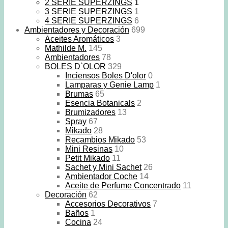
2 SERIE SUPERZINGS
1
3 SERIE SUPERZINGS
1
4 SERIE SUPERZINGS
6
Ambientadores y Decoración
699
Aceites Aromáticos
3
Mathilde M.
145
Ambientadores
78
BOLES D`OLOR
329
Inciensos Boles D'olor
0
Lamparas y Genie Lamp
1
Brumas
65
Esencia Botanicals
2
Brumizadores
13
Spray
67
Mikado
28
Recambios Mikado
53
Mini Resinas
10
Petit Mikado
11
Sachet y Mini Sachet
26
Ambientador Coche
14
Aceite de Perfume Concentrado
11
Decoración
62
Accesorios Decorativos
7
Baños
1
Cocina
24