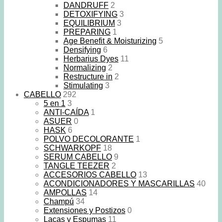
DANDRUFF
2
DETOXIFYING
3
EQUILIBRIUM
3
PREPARING
1
Age Benefit & Moisturizing
5
Densifying
6
Herbarius Dyes
11
Normalizing
2
Restructure in
2
Stimulating
3
CABELLO
292
5 en 1
3
ANTI-CAÍDA
1
ASUER
0
HASK
6
POLVO DECOLORANTE
1
SCHWARKOPF
18
SERUM CABELLO
9
TANGLE TEEZER
2
ACCESORIOS CABELLO
13
ACONDICIONADORES Y MASCARILLAS
40
AMPOLLAS
14
Champú
34
Extensiones y Postizos
0
Lacas y Espumas
11