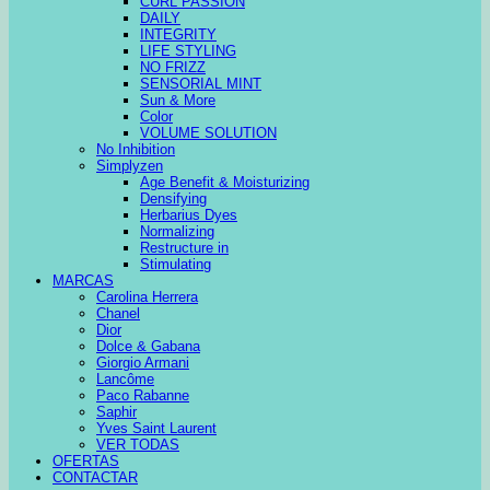
CURL PASSION
DAILY
INTEGRITY
LIFE STYLING
NO FRIZZ
SENSORIAL MINT
Sun & More
Color
VOLUME SOLUTION
No Inhibition
Simplyzen
Age Benefit & Moisturizing
Densifying
Herbarius Dyes
Normalizing
Restructure in
Stimulating
MARCAS
Carolina Herrera
Chanel
Dior
Dolce & Gabana
Giorgio Armani
Lancôme
Paco Rabanne
Saphir
Yves Saint Laurent
VER TODAS
OFERTAS
CONTACTAR