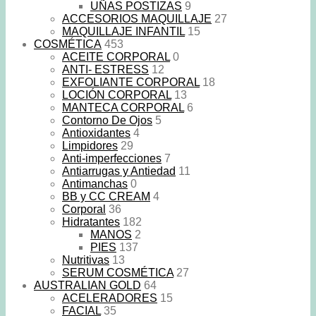
UÑAS POSTIZAS
9
ACCESORIOS MAQUILLAJE
27
MAQUILLAJE INFANTIL
15
COSMÉTICA
453
ACEITE CORPORAL
0
ANTI- ESTRESS
12
EXFOLIANTE CORPORAL
18
LOCIÓN CORPORAL
13
MANTECA CORPORAL
6
Contorno De Ojos
5
Antioxidantes
4
Limpidores
29
Anti-imperfecciones
7
Antiarrugas y Antiedad
11
Antimanchas
0
BB y CC CREAM
4
Corporal
36
Hidratantes
182
MANOS
2
PIES
137
Nutritivas
13
SERUM COSMÉTICA
27
AUSTRALIAN GOLD
64
ACELERADORES
15
FACIAL
35