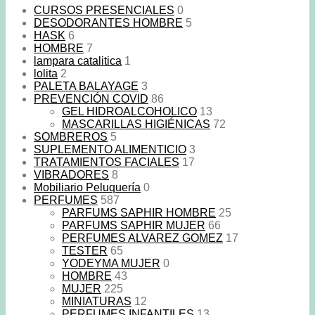
CURSOS PRESENCIALES
0
DESODORANTES HOMBRE
5
HASK
6
HOMBRE
7
lampara catalitica
1
lolita
2
PALETA BALAYAGE
3
PREVENCIÓN COVID
86
GEL HIDROALCOHOLICO
13
MASCARILLAS HIGIÉNICAS
72
SOMBREROS
5
SUPLEMENTO ALIMENTICIO
3
TRATAMIENTOS FACIALES
17
VIBRADORES
8
Mobiliario Peluquería
0
PERFUMES
587
PARFUMS SAPHIR HOMBRE
25
PARFUMS SAPHIR MUJER
66
PERFUMES ALVAREZ GOMEZ
17
TESTER
65
YODEYMA MUJER
0
HOMBRE
43
MUJER
225
MINIATURAS
12
PERFUMES INFANTILES
13