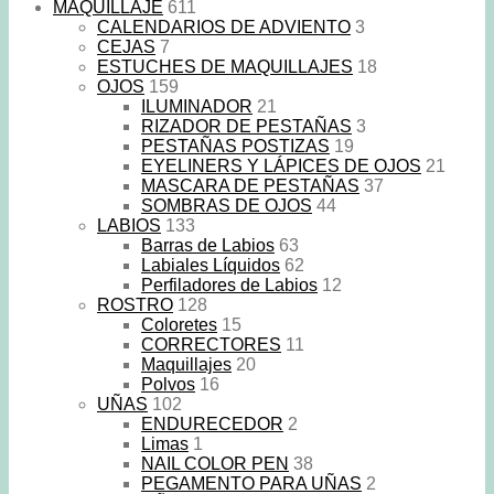
MAQUILLAJE
611
CALENDARIOS DE ADVIENTO
3
CEJAS
7
ESTUCHES DE MAQUILLAJES
18
OJOS
159
ILUMINADOR
21
RIZADOR DE PESTAÑAS
3
PESTAÑAS POSTIZAS
19
EYELINERS Y LÁPICES DE OJOS
21
MASCARA DE PESTAÑAS
37
SOMBRAS DE OJOS
44
LABIOS
133
Barras de Labios
63
Labiales Líquidos
62
Perfiladores de Labios
12
ROSTRO
128
Coloretes
15
CORRECTORES
11
Maquillajes
20
Polvos
16
UÑAS
102
ENDURECEDOR
2
Limas
1
NAIL COLOR PEN
38
PEGAMENTO PARA UÑAS
2