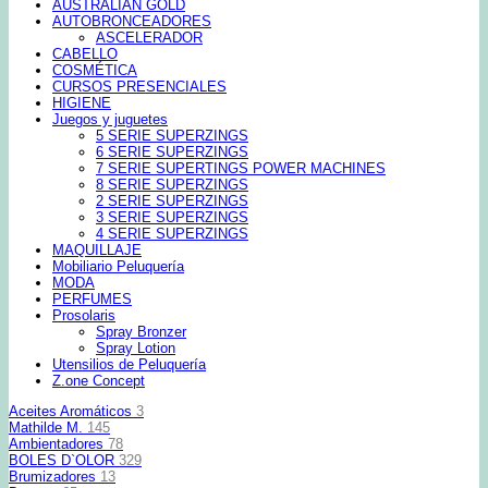
AUSTRALIAN GOLD
AUTOBRONCEADORES
ASCELERADOR
CABELLO
COSMÉTICA
CURSOS PRESENCIALES
HIGIENE
Juegos y juguetes
5 SERIE SUPERZINGS
6 SERIE SUPERZINGS
7 SERIE SUPERTINGS POWER MACHINES
8 SERIE SUPERZINGS
2 SERIE SUPERZINGS
3 SERIE SUPERZINGS
4 SERIE SUPERZINGS
MAQUILLAJE
Mobiliario Peluquería
MODA
PERFUMES
Prosolaris
Spray Bronzer
Spray Lotion
Utensilios de Peluquería
Z.one Concept
Aceites Aromáticos
3
Mathilde M.
145
Ambientadores
78
BOLES D`OLOR
329
Brumizadores
13