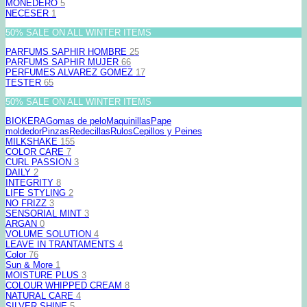
MONEDERO
5
NECESER
1
50% SALE ON ALL WINTER ITEMS
PARFUMS SAPHIR HOMBRE
25
PARFUMS SAPHIR MUJER
66
PERFUMES ALVAREZ GOMEZ
17
TESTER
65
50% SALE ON ALL WINTER ITEMS
BIOKERA
Gomas de pelo
Maquinillas
Pape
moldedor
Pinzas
Redecillas
Rulos
Cepillos y Peines
MILKSHAKE
155
COLOR CARE
7
CURL PASSION
3
DAILY
2
INTEGRITY
8
LIFE STYLING
2
NO FRIZZ
3
SENSORIAL MINT
3
ARGAN
0
VOLUME SOLUTION
4
LEAVE IN TRANTAMENTS
4
Color
76
Sun & More
1
MOISTURE PLUS
3
COLOUR WHIPPED CREAM
8
NATURAL CARE
4
SILVER SHINE
5