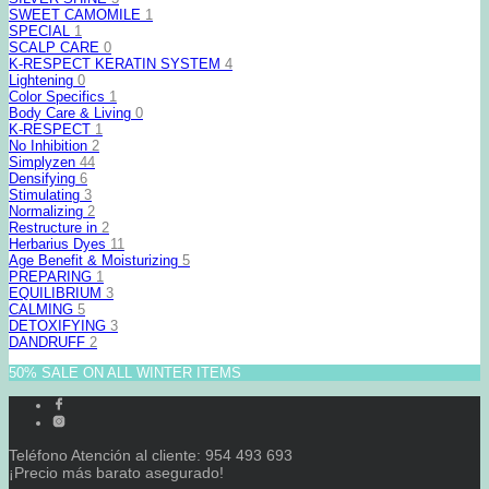
SWEET CAMOMILE
1
SPECIAL
1
SCALP CARE
0
K-RESPECT KERATIN SYSTEM
4
Lightening
0
Color Specifics
1
Body Care & Living
0
K-RESPECT
1
No Inhibition
2
Simplyzen
44
Densifying
6
Stimulating
3
Normalizing
2
Restructure in
2
Herbarius Dyes
11
Age Benefit & Moisturizing
5
PREPARING
1
EQUILIBRIUM
3
CALMING
5
DETOXIFYING
3
DANDRUFF
2
50% SALE ON ALL WINTER ITEMS
Teléfono Atención al cliente: 954 493 693
¡Precio más barato asegurado!