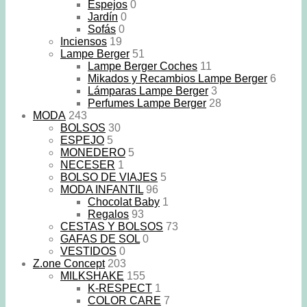
Espejos
0
Jardín
0
Sofás
0
Inciensos
19
Lampe Berger
51
Lampe Berger Coches
11
Mikados y Recambios Lampe Berger
6
Lámparas Lampe Berger
3
Perfumes Lampe Berger
28
MODA
243
BOLSOS
30
ESPEJO
5
MONEDERO
5
NECESER
1
BOLSO DE VIAJES
5
MODA INFANTIL
96
Chocolat Baby
1
Regalos
93
CESTAS Y BOLSOS
73
GAFAS DE SOL
0
VESTIDOS
0
Z.one Concept
203
MILKSHAKE
155
K-RESPECT
1
COLOR CARE
7