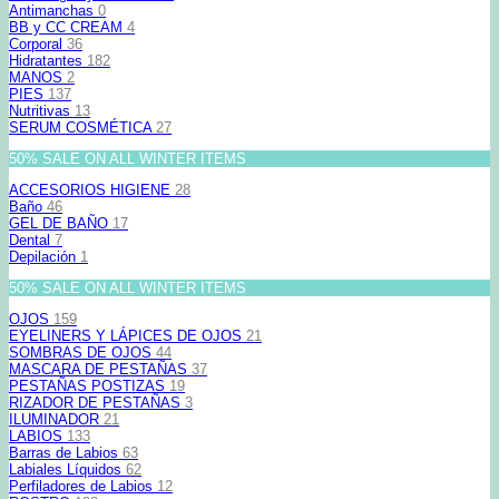
Antimanchas
0
BB y CC CREAM
4
Corporal
36
Hidratantes
182
MANOS
2
PIES
137
Nutritivas
13
SERUM COSMÉTICA
27
50% SALE ON ALL WINTER ITEMS
ACCESORIOS HIGIENE
28
Baño
46
GEL DE BAÑO
17
Dental
7
Depilación
1
50% SALE ON ALL WINTER ITEMS
OJOS
159
EYELINERS Y LÁPICES DE OJOS
21
SOMBRAS DE OJOS
44
MASCARA DE PESTAÑAS
37
PESTAÑAS POSTIZAS
19
RIZADOR DE PESTAÑAS
3
ILUMINADOR
21
LABIOS
133
Barras de Labios
63
Labiales Líquidos
62
Perfiladores de Labios
12