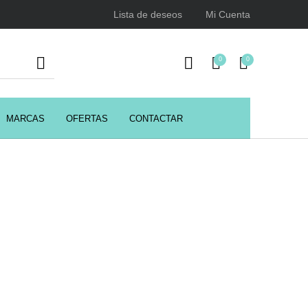
Lista de deseos
Mi Cuenta
0
0
MARCAS
OFERTAS
CONTACTAR
URSOS
HIGIENE
Juegos y juguetes
ENCIALES
Utensilios de Peluquería
Z.one Concept