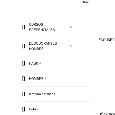
Filtrar
CURSOS
0
PRESENCIALES
ENDURE
DESODORANTES
5
HOMBRE
HASK
6
HOMBRE
7
lampara catalitica
1
lolita
2
UÑAS PO