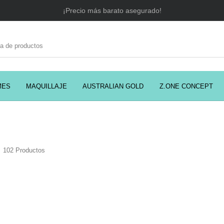
¡Precio más barato asegurado!
MES
MAQUILLAJE
AUSTRALIAN GOLD
Z.ONE CONCEPT
C
EADORES
CABELLO
COSMÉTICA
PRES
S
102 Productos
MODA
PERFUMES
Prosolaris