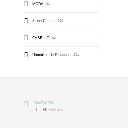
MODA
243
Z.one Concept
203
CABELLO
292
Utensilios de Peluquería
101
CONTACTO
Tlf.: 687 668 733