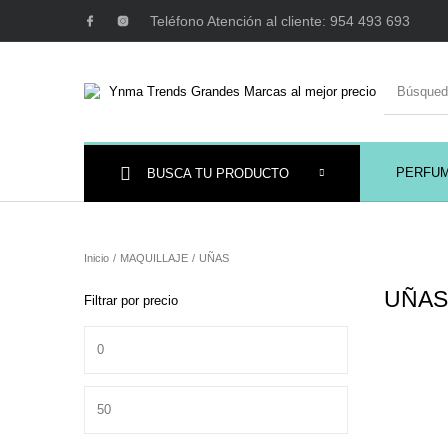
Teléfono Atención al cliente: 954 493 693
PERFU
BUSCA TU PRODUCTO
Ambientadores y
AUSTRALIAN GOLD
AUTOBRONC
Decoración
Inicio
/
MAQUILLAJE
/
UÑAS
UÑA
Filtrar por precio
Precio mínimo
MAQUILLAJE
Mobiliario Peluquería
Precio máximo