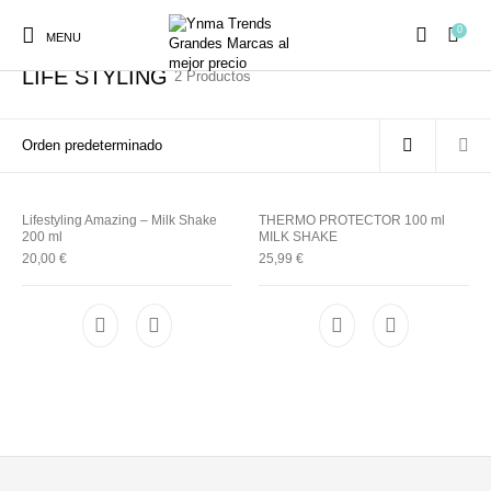
0
Inicio
/
Z.one Concept
/
MILKSHAKE
/
LIFE STYLING
MENU
LIFE STYLING
2 Productos
Ambientadores y
Lifestyling Amazing – Milk Shake
THERMO PROTECTOR 100 ml
AUSTRALIAN GOLD
AUTOBRONCEADORES
CABELLO
Decoración
200 ml
MILK SHAKE
20,00
€
25,99
€
CURSOS
COSMÉTICA
HIGIENE
Juegos y juguetes
PRESENCIALES
MAQUILLAJE
Mobiliario Peluquería
MODA
PERFUMES