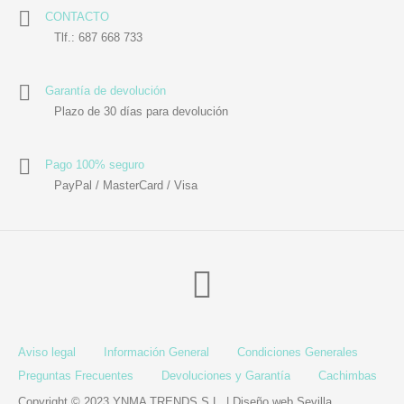
Utensilios de
Prosolaris
Z.one Concept
Peluquería
CONTACTO
Tlf.: 687 668 733
Garantía de devolución
Plazo de 30 días para devolución
Pago 100% seguro
PayPal / MasterCard / Visa
Aviso legal
Información General
Condiciones Generales
Preguntas Frecuentes
Devoluciones y Garantía
Cachimbas
Copyright © 2023 YNMA TRENDS S.L. |
Diseño web Sevilla