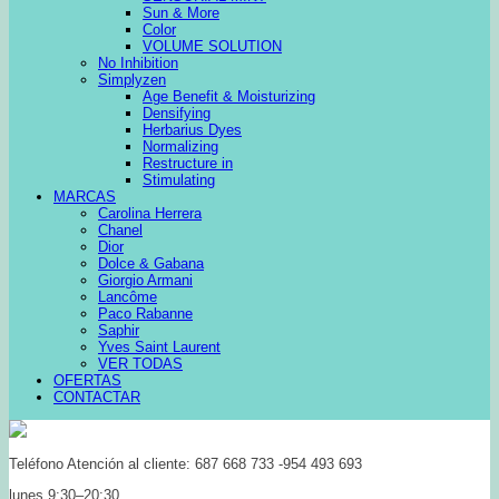
Sun & More
Color
VOLUME SOLUTION
No Inhibition
Simplyzen
Age Benefit & Moisturizing
Densifying
Herbarius Dyes
Normalizing
Restructure in
Stimulating
MARCAS
Carolina Herrera
Chanel
Dior
Dolce & Gabana
Giorgio Armani
Lancôme
Paco Rabanne
Saphir
Yves Saint Laurent
VER TODAS
OFERTAS
CONTACTAR
Teléfono Atención al cliente: 687 668 733 -954 493 693
lunes 9:30–20:30