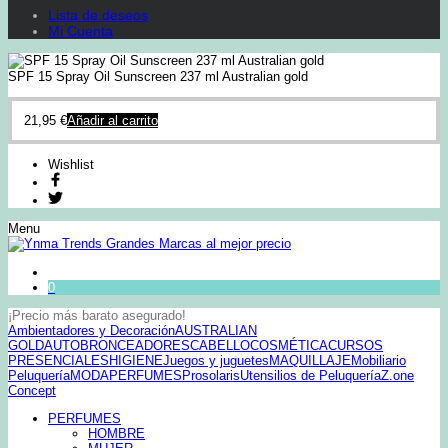
Lista de deseos
Mi Cuenta
SPF 15 Spray Oil Sunscreen 237 ml Australian gold
21,95
€
Añadir al carrito
Wishlist
Menu
0
¡Precio más barato asegurado!
Ambientadores y Decoración
AUSTRALIAN
GOLD
AUTOBRONCEADORES
CABELLO
COSMÉTICA
CURSOS
PRESENCIALES
HIGIENE
Juegos y juguetes
MAQUILLAJE
Mobiliario
Peluquería
MODA
PERFUMES
Prosolaris
Utensilios de Peluquería
Z.one
Concept
PERFUMES
HOMBRE