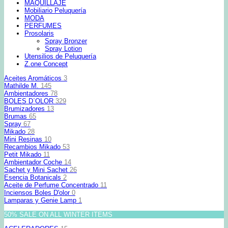
MAQUILLAJE
Mobiliario Peluquería
MODA
PERFUMES
Prosolaris
Spray Bronzer
Spray Lotion
Utensilios de Peluquería
Z.one Concept
Aceites Aromáticos
3
Mathilde M.
145
Ambientadores
78
BOLES D`OLOR
329
Brumizadores
13
Brumas
65
Spray
67
Mikado
28
Mini Resinas
10
Recambios Mikado
53
Petit Mikado
11
Ambientador Coche
14
Sachet y Mini Sachet
26
Esencia Botanicals
2
Aceite de Perfume Concentrado
11
Inciensos Boles D'olor
0
Lamparas y Genie Lamp
1
50% SALE ON ALL WINTER ITEMS