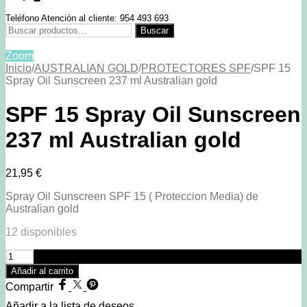
Teléfono Atención al cliente: 954 493 693
Buscar
Buscar
por:
Zoom
Inicio
/
AUSTRALIAN GOLD
/
PROTECTORES SPF
/
SPF 15
Spray Oil Sunscreen 237 ml Australian gold
SPF 15 Spray Oil Sunscreen
237 ml Australian gold
21,95
€
Spray Oil Sunscreen SPF 15 ( Proteccion Media) de
Australian gold
12 disponibles
SPF
15
Añadir al carrito
Spray
Compartir
Oil
Sunscreen
Añadir a la lista de deseos