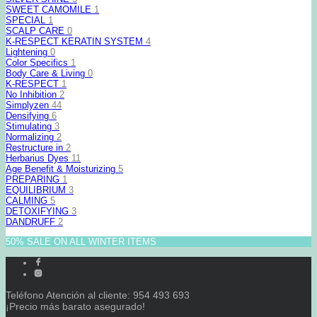
SWEET CAMOMILE
1
SPECIAL
1
SCALP CARE
0
K-RESPECT KERATIN SYSTEM
4
Lightening
0
Color Specifics
1
Body Care & Living
0
K-RESPECT
1
No Inhibition
2
Simplyzen
44
Densifying
6
Stimulating
3
Normalizing
2
Restructure in
2
Herbarius Dyes
11
Age Benefit & Moisturizing
5
PREPARING
1
EQUILIBRIUM
3
CALMING
5
DETOXIFYING
3
DANDRUFF
2
50% SALE ON ALL WINTER ITEMS
Teléfono Atención al cliente: 954 493 693
¡Precio más barato asegurado!