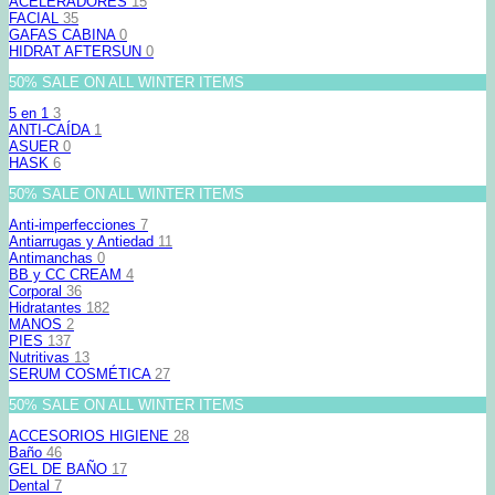
ACELERADORES
15
FACIAL
35
GAFAS CABINA
0
HIDRAT AFTERSUN
0
50% SALE ON ALL WINTER ITEMS
5 en 1
3
ANTI-CAÍDA
1
ASUER
0
HASK
6
50% SALE ON ALL WINTER ITEMS
Anti-imperfecciones
7
Antiarrugas y Antiedad
11
Antimanchas
0
BB y CC CREAM
4
Corporal
36
Hidratantes
182
MANOS
2
PIES
137
Nutritivas
13
SERUM COSMÉTICA
27
50% SALE ON ALL WINTER ITEMS
ACCESORIOS HIGIENE
28
Baño
46
GEL DE BAÑO
17
Dental
7