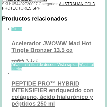
237
SKU:
054402720097
Categorías:
AUSTRALIAN GOLD
,
ml
PROTECTORES SPF
Australian
gold
Productos relacionados
cantidad
Oferta
Acelerador JWOWW Mad Hot
Tingle Bronzer 13.5 oz
Original
Current
77,95
€
70,15
€
price
price
Añadir a la lista de deseos
Vista rápida
Añadir al
was:
is:
carrito
77,95 €.
70,15 €.
PEPTIDE PRO™ HYBRID
INTENSIFIER enriquecido con
colágeno, ácido hialurónico y
péptidos 250 ml