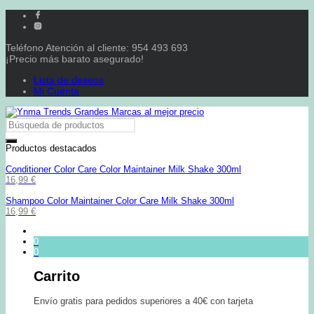
Teléfono Atención al cliente: 954 493 693
¡Precio más barato asegurado!
Lista de deseos
Mi Cuenta
Productos destacados
Conditioner Color Care Color Maintainer Milk Shake 300ml
16,99
€
Shampoo Color Maintainer Color Care Milk Shake 300ml
16,99
€
0
0
Carrito
Envío gratis para pedidos superiores a 40€ con tarjeta