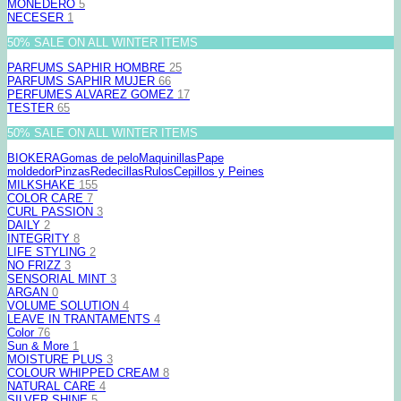
MONEDERO
5
NECESER
1
50% SALE ON ALL WINTER ITEMS
PARFUMS SAPHIR HOMBRE
25
PARFUMS SAPHIR MUJER
66
PERFUMES ALVAREZ GOMEZ
17
TESTER
65
50% SALE ON ALL WINTER ITEMS
BIOKERA
Gomas de pelo
Maquinillas
Pape
moldedor
Pinzas
Redecillas
Rulos
Cepillos y Peines
MILKSHAKE
155
COLOR CARE
7
CURL PASSION
3
DAILY
2
INTEGRITY
8
LIFE STYLING
2
NO FRIZZ
3
SENSORIAL MINT
3
ARGAN
0
VOLUME SOLUTION
4
LEAVE IN TRANTAMENTS
4
Color
76
Sun & More
1
MOISTURE PLUS
3
COLOUR WHIPPED CREAM
8
NATURAL CARE
4
SILVER SHINE
5