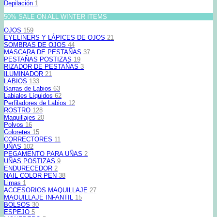
Depilación
1
50% SALE ON ALL WINTER ITEMS
OJOS
159
EYELINERS Y LÁPICES DE OJOS
21
SOMBRAS DE OJOS
44
MASCARA DE PESTAÑAS
37
PESTAÑAS POSTIZAS
19
RIZADOR DE PESTAÑAS
3
ILUMINADOR
21
LABIOS
133
Barras de Labios
63
Labiales Líquidos
62
Perfiladores de Labios
12
ROSTRO
128
Maquillajes
20
Polvos
16
Coloretes
15
CORRECTORES
11
UÑAS
102
PEGAMENTO PARA UÑAS
2
UÑAS POSTIZAS
9
ENDURECEDOR
2
NAIL COLOR PEN
38
Limas
1
ACCESORIOS MAQUILLAJE
27
MAQUILLAJE INFANTIL
15
BOLSOS
30
ESPEJO
5