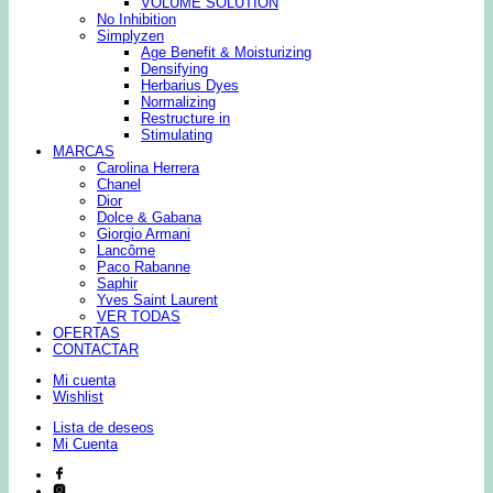
VOLUME SOLUTION
No Inhibition
Simplyzen
Age Benefit & Moisturizing
Densifying
Herbarius Dyes
Normalizing
Restructure in
Stimulating
MARCAS
Carolina Herrera
Chanel
Dior
Dolce & Gabana
Giorgio Armani
Lancôme
Paco Rabanne
Saphir
Yves Saint Laurent
VER TODAS
OFERTAS
CONTACTAR
Mi cuenta
Wishlist
Lista de deseos
Mi Cuenta