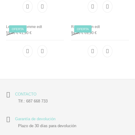
Lempicka Homme edt
Ralph Lauren edt
OFERTA
OFERTA
Original price was: 94,00 €.
Current price is: 69,90 €
59,00
€
41,90
€
94,00
€
69,90
€
CONTACTO
Tlf.: 687 668 733
Garantía de devolución
Plazo de 30 días para devolución