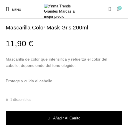
0
MENU
Inicio
/
CABELLO
/
ACONDICIONADORES Y MASCARILLAS
Mascarilla Color Mask Gris 200ml
11,90
€
Ambientadores y
AUSTRALIAN GOLD
AUTOBRONCEADORES
CABELLO
Mascarilla de color que intensifica y refuerza el color del
Decoración
cabello, dependiendo del tono elegido.
Protege y cuida el cabello.
CURSOS
COSMÉTICA
HIGIENE
Juegos y juguetes
PRESENCIALES
1 disponibles
MAQUILLAJE
Mobiliario Peluquería
MODA
PERFUMES
Mascarilla Color Mask Gris 200ml cantidad
Añadir Al Carrito