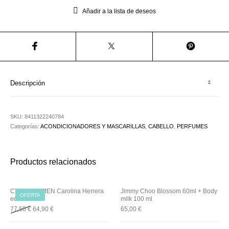
Utensilios de
Prosolaris
Z.one Concept
Peluquería
Añadir a la lista de deseos
Descripción
SKU:
8411322240784
Categorías:
ACONDICIONADORES Y MASCARILLAS
,
CABELLO
,
PERFUMES
Productos relacionados
CHIC FOR MEN Carolina Herrera
Jimmy Choo Blossom 60ml + Body
OFERTA
edt
milk 100 ml
77,50
€
64,90
€
65,00
€