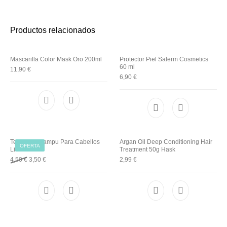
Utensilios de
Prosolaris
Z.one Concept
Peluquería
Productos relacionados
Mascarilla Color Mask Oro 200ml
Protector Piel Salerm Cosmetics
60 ml
11,90
€
6,90
€
Techline Champu Para Cabellos
Argan Oil Deep Conditioning Hair
OFERTA
Lisos 300Ml
Treatment 50g Hask
Original price was: 4,50 €.
Current price is: 3,50 €.
4,50
€
3,50
€
2,99
€