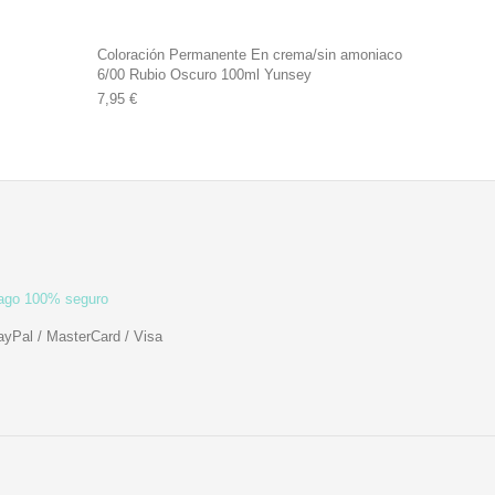
Coloración Permanente En crema/sin amoniaco
6/00 Rubio Oscuro 100ml Yunsey
7,95
€
ago 100% seguro
ayPal / MasterCard / Visa