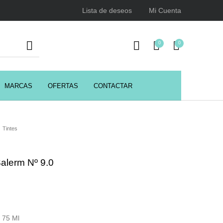
Lista de deseos
Mi Cuenta
0
0
MARCAS
OFERTAS
CONTACTAR
URSOS
HIGIENE
Juegos y juguetes
ENCIALES
Tintes
Salerm Nº 9.0
Utensilios de Peluquería
Z.one Concept
 75 Ml