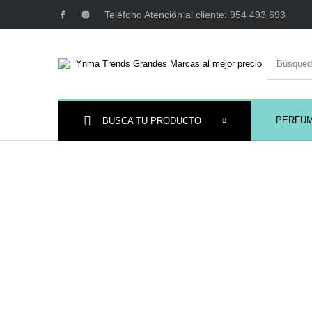
Teléfono Atención al cliente: 954 493 693
PERFU
BUSCA TU PRODUCTO
Ambientadores y
AUSTRALIAN GOLD
AUTOBRONC
Decoración
MAQUILLAJE
Mobiliario Peluquería