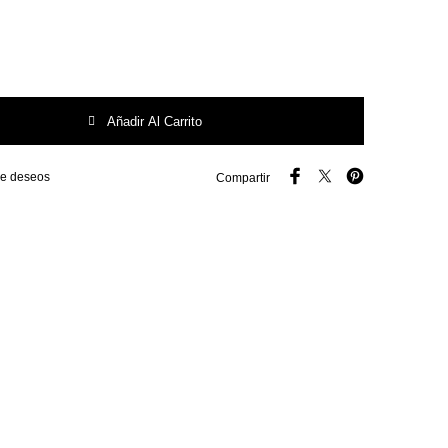
 Nº 9.0 cantidad
Añadir Al Carrito
 de deseos
Compartir