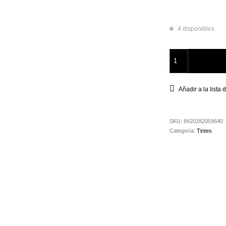
4 disponibles
Tinte Vison Salerm
Añadir a la lista
SKU:
8420282059640
Categoría:
Tintes