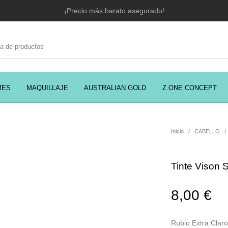
¡Precio más barato asegurado!
MES
MAQUILLAJE
AUSTRALIAN GOLD
Z.ONE CONCEPT
C
EADORES
CABELLO
COSMÉTICA
PRES
Inicio
/
CABELLO
/
Tinte Vison 
MODA
PERFUMES
Prosolaris
8,00
€
Rubio Extra Claro