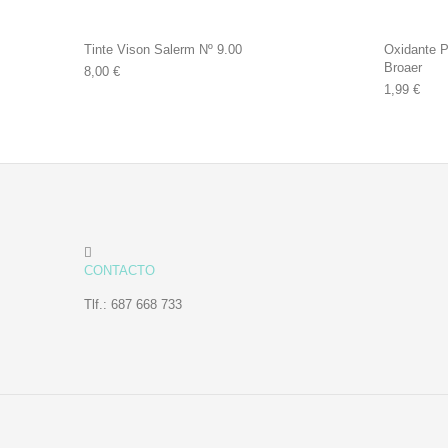
Tinte Vison Salerm Nº 9.00
Oxidante P
Broaer
8,00
€
1,99
€
CONTACTO
Tlf.: 687 668 733