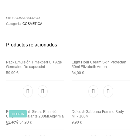
Utensilios de
Prosolaris
Z.one Concept
Peluquería
SKU:
84355138432843
Categoría:
COSMÉTICA
Productos relacionados
Pack Emulsión Timexpert C + Age
Eight Hour Cream Skin Protectan
Germaine De capuccini
50ml Elizabeth Arden
59,90
€
34,00
€
Body Elixir Anti-Stress Emulsión
Dolce & Gabbana Femme Body
OFERTA
Corporal Relajante 200Ml Alqvimia
Milk 100Ml
Original price was: 62,40 €.
Current price is: 54,90 €.
62,40
€
54,90
€
9,90
€