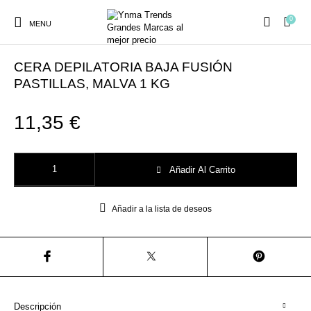
0
MENU
Inicio
/
COSMÉTICA
CERA DEPILATORIA BAJA FUSIÓN
PASTILLAS, MALVA 1 KG
11,35
€
Ambientadores y
AUSTRALIAN GOLD
AUTOBRONCEADORES
CABELLO
Decoración
CERA DEPILATORIA BAJA FUSIÓN PASTILLAS, MALVA 1 KG cantidad
Añadir Al Carrito
CURSOS
COSMÉTICA
HIGIENE
Juegos y juguetes
PRESENCIALES
Añadir a la lista de deseos
MAQUILLAJE
Mobiliario Peluquería
MODA
PERFUMES
Descripción