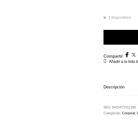
1 disponibles
Aceite De Avellana
Compartir
Añadir a la lista
Descripción
SKU:
8420471011398
Categorías:
Corporal
,