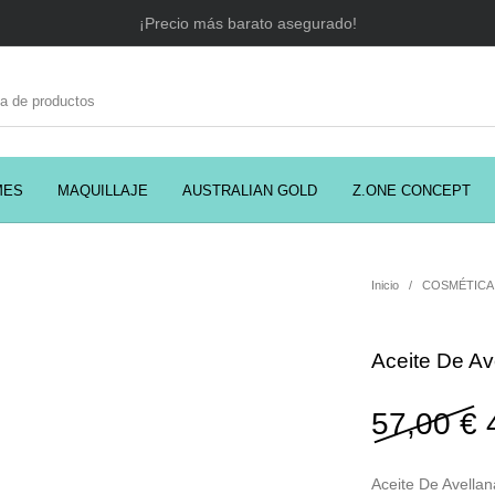
¡Precio más barato asegurado!
MES
MAQUILLAJE
AUSTRALIAN GOLD
Z.ONE CONCEPT
C
EADORES
CABELLO
COSMÉTICA
PRES
Inicio
/
COSMÉTICA
Aceite De Av
MODA
PERFUMES
Prosolaris
57,00
€
Aceite De Avellan