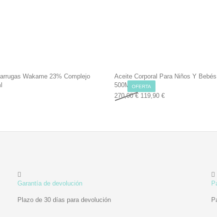
iarrugas Wakame 23% Complejo
Aceite Corporal Para Niños Y Bebés
l
500Ml
OFERTA
Original price was: 270,00 
Current price is: 1
270,00
€
119,90
€
Garantía de devolución
P
Plazo de 30 días para devolución
P