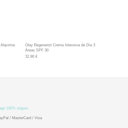
 Alqvimia
Olay Regenerist Crema Intensiva de Día 3
Áreas SPF 30
€.
19,90 €.
32,90
€
ago 100% seguro
ayPal / MasterCard / Visa