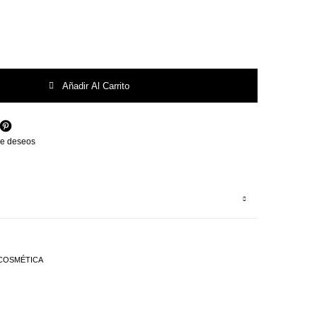
s 100Ml Alqvimia cantidad
Añadir Al Carrito
 de deseos
COSMÉTICA