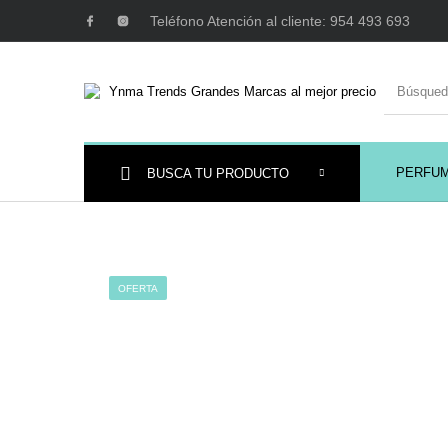
Teléfono Atención al cliente: 954 493 693
PERFU
BUSCA TU PRODUCTO
Ambientadores y
AUSTRALIAN GOLD
AUTOBRONC
Decoración
OFERTA
MAQUILLAJE
Mobiliario Peluquería