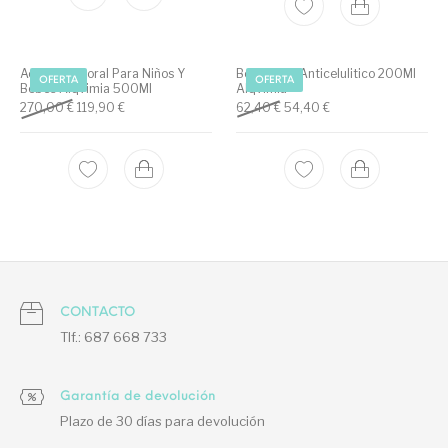
Aceite Corporal Para Niños Y
Body Elixir Anticelulitico 200Ml
OFERTA
OFERTA
Bebés Alqvimia 500Ml
Alqvimia
Original price was: 270,00 €.
Current price is: 119,90 €.
Original price was: 62,40 €.
Current price is: 54,
270,00
€
119,90
€
62,40
€
54,40
€
CONTACTO
Tlf.: 687 668 733
Garantía de devolución
Plazo de 30 días para devolución