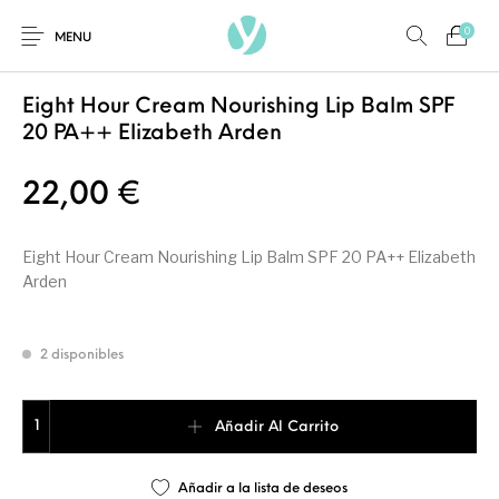
0
MENU
Inicio
/
COSMÉTICA
/
Hidratantes
Eight Hour Cream Nourishing Lip Balm SPF
20 PA++ Elizabeth Arden
22,00
€
Ambientadores y
AUSTRALIAN GOLD
AUTOBRONCEADORES
CABELLO
Decoración
Eight Hour Cream Nourishing Lip Balm SPF 20 PA++ Elizabeth
Arden
CURSOS
COSMÉTICA
HIGIENE
Juegos y juguetes
PRESENCIALES
2 disponibles
Eight Hour Cream Nourishing Lip Balm SPF 20 PA++ Elizabeth Ar
Mobiliario
MAQUILLAJE
MODA
PERFUMES
Añadir Al Carrito
Peluquería
Añadir a la lista de deseos