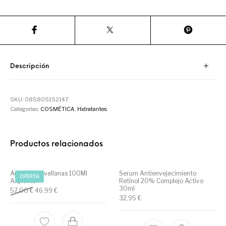
Utensilios de
Prosolaris
Z.one Concept
Peluquería
Descripción
SKU:
085805152147
Categorías:
COSMÉTICA
,
Hidratantes
Productos relacionados
Aceite De Avellanas 100Ml
Serum Antienvejecimiento
OFERTA
Alqvimia
Retinol 20% Complejo Activo
30ml
Original price was: 57,00 €.
Current price is: 46,99 €.
57,00
€
46,99
€
32,95
€