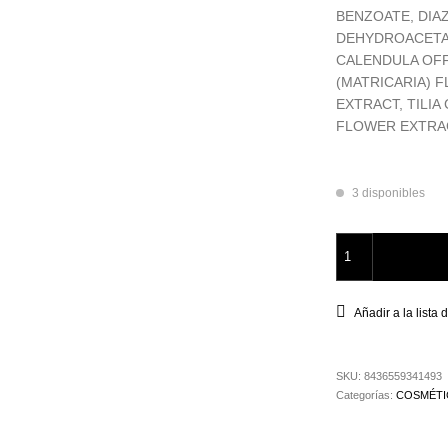
BENZOATE, DIA
DEHYDROACETA
CALENDULA OFF
(MATRICARIA) 
EXTRACT, TILI
FLOWER EXTRA
3 disponibles
Ginseng Tónico Rev
Añadir a la lista
SKU:
8436559341493
Categorías:
COSMÉTI