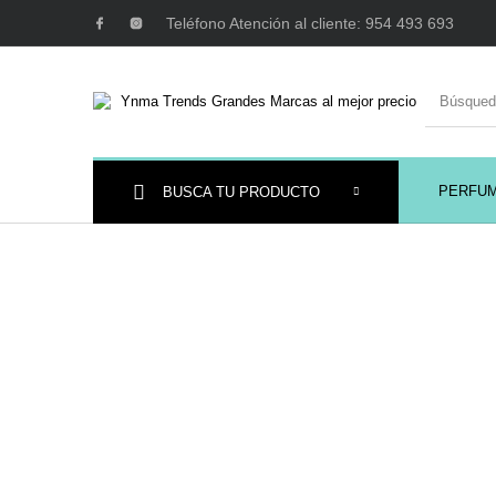
Teléfono Atención al cliente: 954 493 693
PERFU
BUSCA TU PRODUCTO
Ambientadores y
AUSTRALIAN GOLD
AUTOBRONC
Decoración
MAQUILLAJE
Mobiliario Peluquería