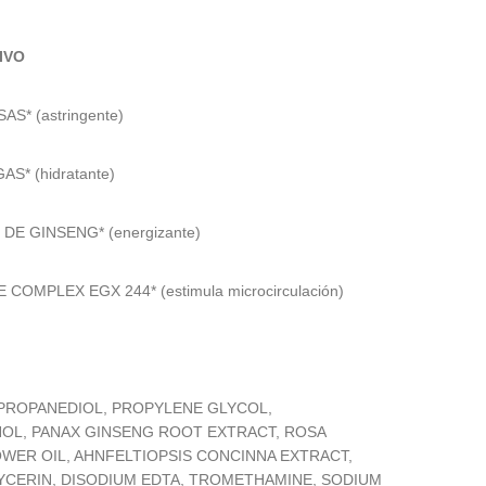
IVO
S* (astringente)
AS* (hidratante)
DE GINSENG* (energizante)
COMPLEX EGX 244* (estimula microcirculación)
 PROPANEDIOL, PROPYLENE GLYCOL,
L, PANAX GINSENG ROOT EXTRACT, ROSA
OWER OIL, AHNFELTIOPSIS CONCINNA EXTRACT,
CERIN, DISODIUM EDTA, TROMETHAMINE, SODIUM