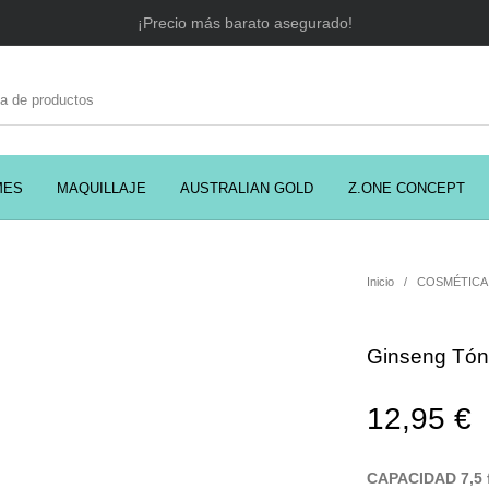
¡Precio más barato asegurado!
MES
MAQUILLAJE
AUSTRALIAN GOLD
Z.ONE CONCEPT
C
EADORES
CABELLO
COSMÉTICA
PRES
Inicio
/
COSMÉTICA
Ginseng Tóni
MODA
PERFUMES
Prosolaris
12,95
€
CAPACIDAD 7,5 f