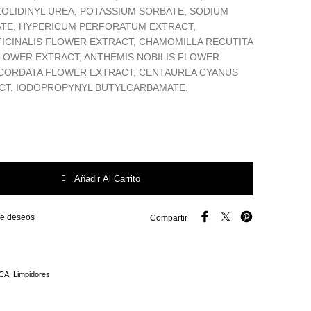
ZOLIDINYL UREA, POTASSIUM SORBATE, SODIUM
TE, HYPERICUM PERFORATUM EXTRACT,
ICINALIS FLOWER EXTRACT, CHAMOMILLA RECUTITA
FLOWER EXTRACT, ANTHEMIS NOBILIS FLOWER
A CORDATA FLOWER EXTRACT, CENTAUREA CYANUS
CT, IODOPROPYNYL BUTYLCARBAMATE.
italizante 7,5% Complejo Activo cantidad
Añadir Al Carrito
 de deseos
Compartir
CA
,
Limpidores