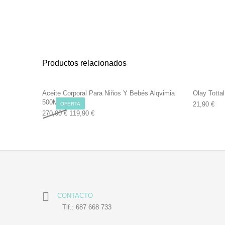
Productos relacionados
Aceite Corporal Para Niños Y Bebés Alqvimia
Olay Tottal
500Ml
21,90
€
OFERTA
Original price was: 270,00 €.
Current price is: 119,90 €.
270,00
€
119,90
€
CONTACTO
Tlf.: 687 668 733