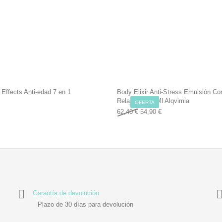
 Effects Anti-edad 7 en 1
Body Elixir Anti-Stress Emulsión Cor
Relajante 200Ml Alqvimia
OFERTA
Original price was: 62,40 €.
Current price is: 54,9
62,40
€
54,90
€
Garantía de devolución
Plazo de 30 días para devolución