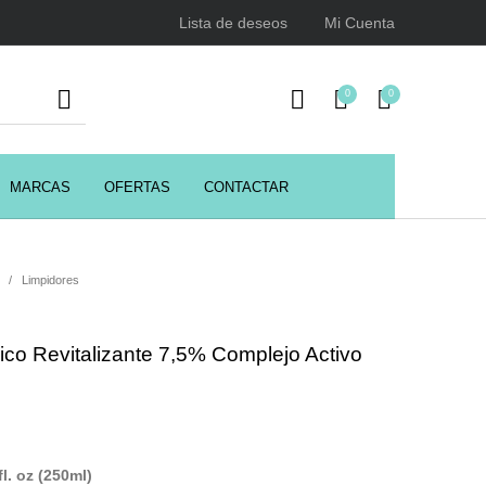
Lista de deseos
Mi Cuenta
0
0
MARCAS
OFERTAS
CONTACTAR
URSOS
HIGIENE
Juegos y juguetes
ENCIALES
/
Limpidores
co Revitalizante 7,5% Complejo Activo
Utensilios de Peluquería
Z.one Concept
l. oz (250ml)