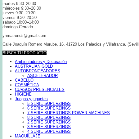
martes 9:30–20:30
miércoles 9:30–20:30
jueves 9:30–20:30
viernes 9:30–20:30
sábado 10:00–14:00
domingo Cerrado
ynmatrends@gmail.com
Calle Joaquín Romero Murube, 16, 41720 Los Palacios y Villafranca, (Sevill
BUSCA TU PRODUCTO
Ambientadores y Decoración
AUSTRALIAN GOLD
AUTOBRONCEADORES
ASCELERADOR
CABELLO
COSMÉTICA
CURSOS PRESENCIALES
HIGIENE
Juegos y juguetes
5 SERIE SUPERZINGS
6 SERIE SUPERZINGS
7 SERIE SUPERTINGS POWER MACHINES
8 SERIE SUPERZINGS
2 SERIE SUPERZINGS
3 SERIE SUPERZINGS
4 SERIE SUPERZINGS
MAQUILLAJE