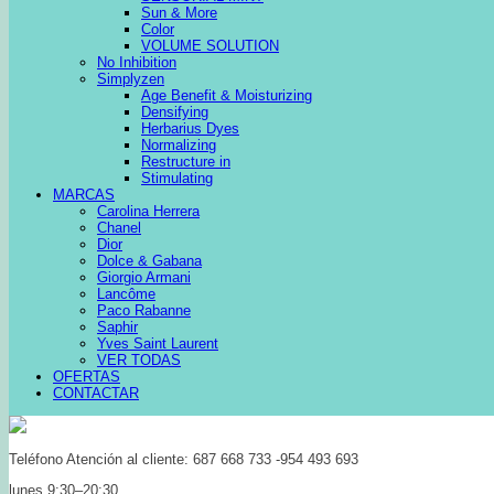
Sun & More
Color
VOLUME SOLUTION
No Inhibition
Simplyzen
Age Benefit & Moisturizing
Densifying
Herbarius Dyes
Normalizing
Restructure in
Stimulating
MARCAS
Carolina Herrera
Chanel
Dior
Dolce & Gabana
Giorgio Armani
Lancôme
Paco Rabanne
Saphir
Yves Saint Laurent
VER TODAS
OFERTAS
CONTACTAR
Teléfono Atención al cliente: 687 668 733 -954 493 693
lunes 9:30–20:30