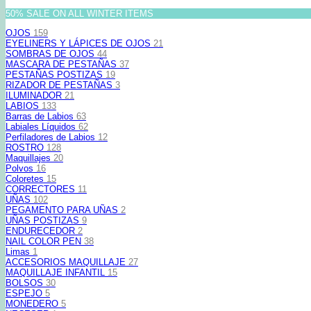
50% SALE ON ALL WINTER ITEMS
OJOS
159
EYELINERS Y LÁPICES DE OJOS
21
SOMBRAS DE OJOS
44
MASCARA DE PESTAÑAS
37
PESTAÑAS POSTIZAS
19
RIZADOR DE PESTAÑAS
3
ILUMINADOR
21
LABIOS
133
Barras de Labios
63
Labiales Líquidos
62
Perfiladores de Labios
12
ROSTRO
128
Maquillajes
20
Polvos
16
Coloretes
15
CORRECTORES
11
UÑAS
102
PEGAMENTO PARA UÑAS
2
UÑAS POSTIZAS
9
ENDURECEDOR
2
NAIL COLOR PEN
38
Limas
1
ACCESORIOS MAQUILLAJE
27
MAQUILLAJE INFANTIL
15
BOLSOS
30
ESPEJO
5
MONEDERO
5