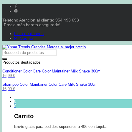
Teléfono Atención al cliente: 954 493 693
¡Precio más barato asegurado!
Lista de deseos
Mi Cuenta
Productos destacados
Conditioner Color Care Color Maintainer Milk Shake 300ml
16,99
€
Shampoo Color Maintainer Color Care Milk Shake 300ml
16,99
€
0
0
Carrito
Envío gratis para pedidos superiores a 40€ con tarjeta