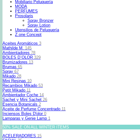
Mobiliario Peluquería
MODA
PERFUMES
Prosolaris
Spray Bronzer
Spray Lotion
Utensilios de Peluquería
Z.one Concept
Aceites Aromáticos
3
Mathilde M.
145
Ambientadores
78
BOLES D`OLOR
329
Brumizadores
13
Brumas
65
Spray
67
Mikado
28
Mini Resinas
10
Recambios Mikado
53
Petit Mikado
11
Ambientador Coche
14
Sachet y Mini Sachet
26
Esencia Botanicals
2
Aceite de Perfume Concentrado
11
Inciensos Boles D'olor
0
Lamparas y Genie Lamp
1
50% SALE ON ALL WINTER ITEMS
ACELERADORES
15