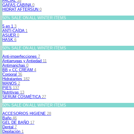
FACIAL
35
GAFAS CABINA
0
HIDRAT AFTERSUN
0
50% SALE ON ALL WINTER ITEMS
5 en 1
3
ANTI-CAÍDA
1
ASUER
0
HASK
6
50% SALE ON ALL WINTER ITEMS
Anti-imperfecciones
7
Antiarrugas y Antiedad
11
Antimanchas
0
BB y CC CREAM
4
Corporal
36
Hidratantes
182
MANOS
2
PIES
137
Nutritivas
13
SERUM COSMÉTICA
27
50% SALE ON ALL WINTER ITEMS
ACCESORIOS HIGIENE
28
Baño
46
GEL DE BAÑO
17
Dental
7
Depilación
1