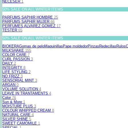
NECESER
1
50% SALE ON ALL WINTER ITEMS
PARFUMS SAPHIR HOMBRE
25
PARFUMS SAPHIR MUJER
66
PERFUMES ALVAREZ GOMEZ
17
TESTER
65
50% SALE ON ALL WINTER ITEMS
BIOKERA
Gomas de pelo
Maquinillas
Pape moldedor
Pinzas
Redecillas
Rulos
C
MILKSHAKE
155
COLOR CARE
7
CURL PASSION
3
DAILY
2
INTEGRITY
8
LIFE STYLING
2
NO FRIZZ
3
SENSORIAL MINT
3
ARGAN
0
VOLUME SOLUTION
4
LEAVE IN TRANTAMENTS
4
Color
76
Sun & More
1
MOISTURE PLUS
3
COLOUR WHIPPED CREAM
8
NATURAL CARE
4
SILVER SHINE
5
SWEET CAMOMILE
1
SPECIAL
1