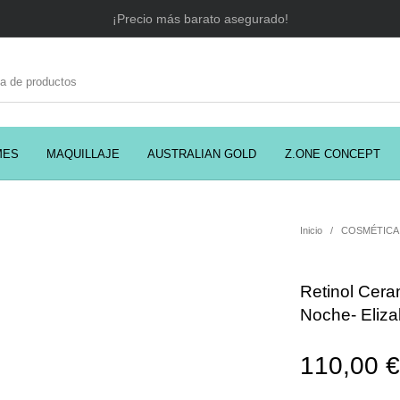
¡Precio más barato asegurado!
MES
MAQUILLAJE
AUSTRALIAN GOLD
Z.ONE CONCEPT
C
EADORES
CABELLO
COSMÉTICA
PRES
Inicio
/
COSMÉTICA
Retinol Cer
MODA
PERFUMES
Prosolaris
Noche- Eliza
110,00
€