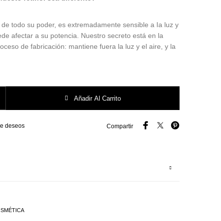
ar de todo su poder, es extremadamente sensible a Ia luz y
uede afectar a su potencia. Nuestro secreto está en la
oceso de fabricación: mantiene fuera la luz y el aire, y la
apsules 60 cápsulas - Serum de Noche- Elizabeth Arden cantidad
Añadir Al Carrito
 de deseos
Compartir
SMÉTICA