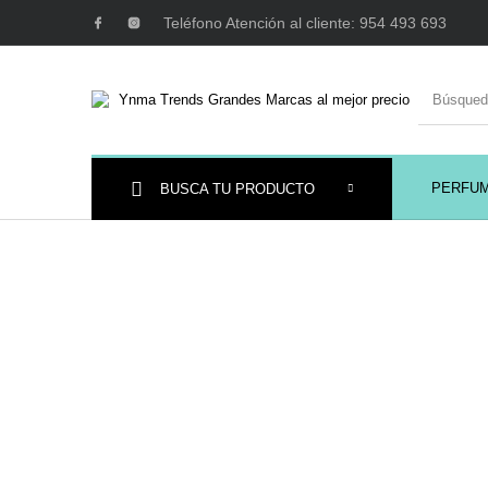
Teléfono Atención al cliente: 954 493 693
PERFU
BUSCA TU PRODUCTO
Ambientadores y
AUSTRALIAN GOLD
AUTOBRONC
Decoración
MAQUILLAJE
Mobiliario Peluquería