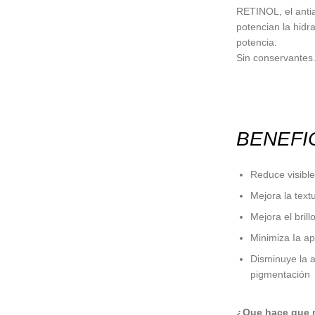
RETINOL
, el ant
potencian la hidr
potencia.
Sin conservantes.
BENEFI
Reduce visible
Mejora la textu
Mejora el brill
Minimiza Ia ap
Disminuye la a
pigmentación
¿Que hace que n