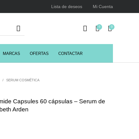
Lista de deseos
Mi Cuenta
0
0
MARCAS
OFERTAS
CONTACTAR
URSOS
HIGIENE
Juegos y juguetes
ENCIALES
/
SERUM COSMÉTICA
amide Capsules 60 cápsulas – Serum de
Utensilios de Peluquería
Z.one Concept
beth Arden