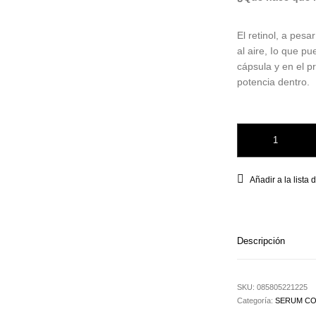
El retinol, a pes
al aire, Io que p
cápsula y en el pr
potencia dentro.
Retinol Ceramide C
Añadir a la lista
Descripción
SKU:
085805221225
Categoría:
SERUM CO