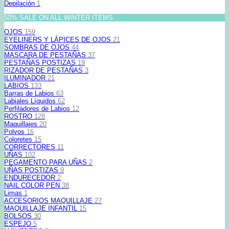
Depilación
1
50% SALE ON ALL WINTER ITEMS
OJOS
159
EYELINERS Y LÁPICES DE OJOS
21
SOMBRAS DE OJOS
44
MASCARA DE PESTAÑAS
37
PESTAÑAS POSTIZAS
19
RIZADOR DE PESTAÑAS
3
ILUMINADOR
21
LABIOS
133
Barras de Labios
63
Labiales Líquidos
62
Perfiladores de Labios
12
ROSTRO
128
Maquillajes
20
Polvos
16
Coloretes
15
CORRECTORES
11
UÑAS
102
PEGAMENTO PARA UÑAS
2
UÑAS POSTIZAS
9
ENDURECEDOR
2
NAIL COLOR PEN
38
Limas
1
ACCESORIOS MAQUILLAJE
27
MAQUILLAJE INFANTIL
15
BOLSOS
30
ESPEJO
5