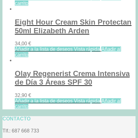
carrito
Eight Hour Cream Skin Protectan
50ml Elizabeth Arden
34,00
€
Añadir a la lista de deseos
Vista rápida
Añadir al
carrito
Olay Regenerist Crema Intensiva
de Día 3 Áreas SPF 30
32,90
€
Añadir a la lista de deseos
Vista rápida
Añadir al
carrito
CONTACTO
Tlf.: 687 668 733