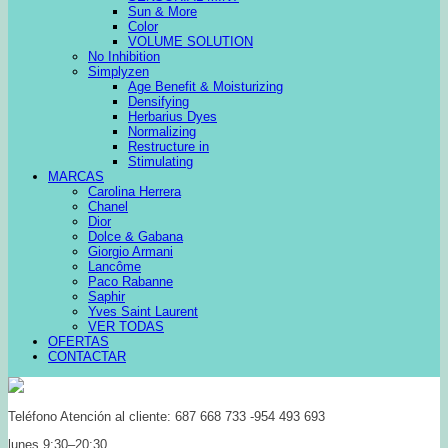
Sun & More
Color
VOLUME SOLUTION
No Inhibition
Simplyzen
Age Benefit & Moisturizing
Densifying
Herbarius Dyes
Normalizing
Restructure in
Stimulating
MARCAS
Carolina Herrera
Chanel
Dior
Dolce & Gabana
Giorgio Armani
Lancôme
Paco Rabanne
Saphir
Yves Saint Laurent
VER TODAS
OFERTAS
CONTACTAR
Teléfono Atención al cliente: 687 668 733 -954 493 693
lunes 9:30–20:30