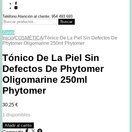
Teléfono Atención al cliente: 954 493 693
Buscar
Buscar
por:
Zoom
Inicio
/
COSMÉTICA
/
Tónico De La Piel Sin Defectos De
Phytomer Oligomarine 250ml Phytomer
Tónico De La Piel Sin
Defectos De Phytomer
Oligomarine 250ml
Phytomer
30,25
€
1 disponibles
Tónico
Añadir al carrito
De