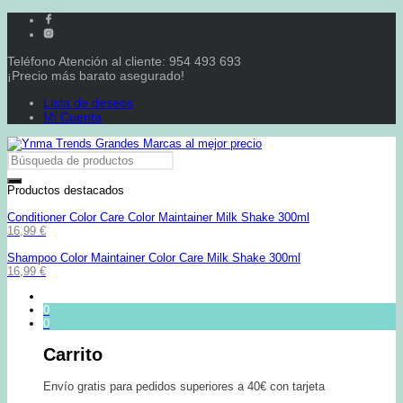
Teléfono Atención al cliente: 954 493 693
¡Precio más barato asegurado!
Lista de deseos
Mi Cuenta
Productos destacados
Conditioner Color Care Color Maintainer Milk Shake 300ml
16,99
€
Shampoo Color Maintainer Color Care Milk Shake 300ml
16,99
€
0
0
Carrito
Envío gratis para pedidos superiores a 40€ con tarjeta