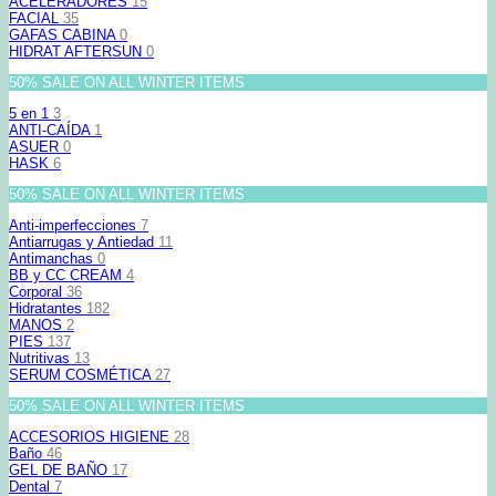
ACELERADORES
15
FACIAL
35
GAFAS CABINA
0
HIDRAT AFTERSUN
0
50% SALE ON ALL WINTER ITEMS
5 en 1
3
ANTI-CAÍDA
1
ASUER
0
HASK
6
50% SALE ON ALL WINTER ITEMS
Anti-imperfecciones
7
Antiarrugas y Antiedad
11
Antimanchas
0
BB y CC CREAM
4
Corporal
36
Hidratantes
182
MANOS
2
PIES
137
Nutritivas
13
SERUM COSMÉTICA
27
50% SALE ON ALL WINTER ITEMS
ACCESORIOS HIGIENE
28
Baño
46
GEL DE BAÑO
17
Dental
7