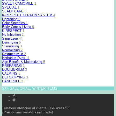
SWEET CAMOMILE
1
SPECIAL
1
SCALP CARE
0
K-RESPECT KERATIN SYSTEM
4
Lightening
0
Color Specifics
1
Body Care & Living
0
K-RESPECT
1
No Inhibition
2
Simplyzen
44
Densifying
6
Stimulating
3
Normalizing
2
Restructure in
2
Herbarius Dyes
11
Age Benefit & Moisturizing
5
PREPARING
1
EQUILIBRIUM
3
CALMING
5
DETOXIFYING
3
DANDRUFF
2
50% SALE ON ALL WINTER ITEMS
Teléfono Atención al cliente: 954 493 693
¡Precio más barato asegurado!