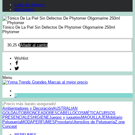
Lista de deseos
Mi Cuenta
Tónico De La Piel Sin Defectos De Phytomer Oligomarine 250ml
Phytomer
30,25
€
Añadir al carrito
Wishlist
Menu
0
¡Precio más barato asegurado!
Ambientadores y Decoración
AUSTRALIAN
GOLD
AUTOBRONCEADORES
CABELLO
COSMÉTICA
CURSOS
PRESENCIALES
HIGIENE
Juegos y juguetes
MAQUILLAJE
Mobiliario
Peluquería
MODA
PERFUMES
Prosolaris
Utensilios de Peluquería
Z.one
Concept
PERFUMES