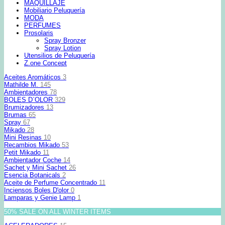
MAQUILLAJE
Mobiliario Peluquería
MODA
PERFUMES
Prosolaris
Spray Bronzer
Spray Lotion
Utensilios de Peluquería
Z.one Concept
Aceites Aromáticos
3
Mathilde M.
145
Ambientadores
78
BOLES D`OLOR
329
Brumizadores
13
Brumas
65
Spray
67
Mikado
28
Mini Resinas
10
Recambios Mikado
53
Petit Mikado
11
Ambientador Coche
14
Sachet y Mini Sachet
26
Esencia Botanicals
2
Aceite de Perfume Concentrado
11
Inciensos Boles D'olor
0
Lamparas y Genie Lamp
1
50% SALE ON ALL WINTER ITEMS