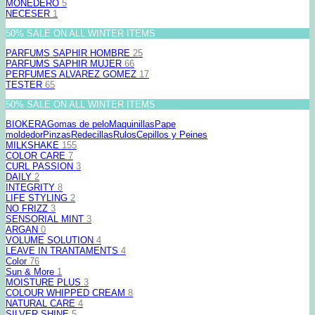
MONEDERO
5
NECESER
1
50% SALE ON ALL WINTER ITEMS
PARFUMS SAPHIR HOMBRE
25
PARFUMS SAPHIR MUJER
66
PERFUMES ALVAREZ GOMEZ
17
TESTER
65
50% SALE ON ALL WINTER ITEMS
BIOKERA
Gomas de pelo
Maquinillas
Pape
moldedor
Pinzas
Redecillas
Rulos
Cepillos y Peines
MILKSHAKE
155
COLOR CARE
7
CURL PASSION
3
DAILY
2
INTEGRITY
8
LIFE STYLING
2
NO FRIZZ
3
SENSORIAL MINT
3
ARGAN
0
VOLUME SOLUTION
4
LEAVE IN TRANTAMENTS
4
Color
76
Sun & More
1
MOISTURE PLUS
3
COLOUR WHIPPED CREAM
8
NATURAL CARE
4
SILVER SHINE
5