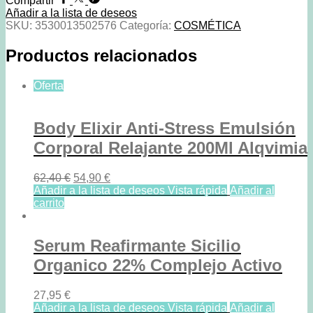
Compartir
La
Añadir a la lista de deseos
Piel
SKU:
3530013502576
Categoría:
COSMÉTICA
Sin
Defectos
Productos relacionados
De
Phytomer
Oligomarine
Oferta
250ml
Phytomer
cantidad
Body Elixir Anti-Stress Emulsión
Corporal Relajante 200Ml Alqvimia
Original
Current
62,40
€
54,90
€
price
price
Añadir a la lista de deseos
Vista rápida
Añadir al
was:
is:
carrito
62,40 €.
54,90 €.
Serum Reafirmante Sicilio
Organico 22% Complejo Activo
27,95
€
Añadir a la lista de deseos
Vista rápida
Añadir al