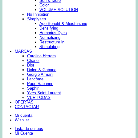
Sun & More
Color
VOLUME SOLUTION
No Inhibition
Simplyzen
Age Benefit & Moisturizing
Densifying
Herbarius Dyes
Normalizing
Restructure in
Stimulating
MARCAS
Carolina Herrera
Chanel
Dior
Dolce & Gabana
Giorgio Armani
Lancôme
Paco Rabanne
Saphir
Yves Saint Laurent
VER TODAS
OFERTAS
CONTACTAR
Mi cuenta
Wishlist
Lista de deseos
Mi Cuenta