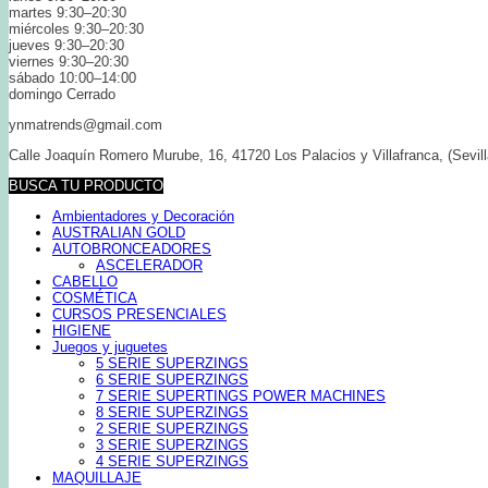
martes 9:30–20:30
miércoles 9:30–20:30
jueves 9:30–20:30
viernes 9:30–20:30
sábado 10:00–14:00
domingo Cerrado
ynmatrends@gmail.com
Calle Joaquín Romero Murube, 16, 41720 Los Palacios y Villafranca, (Sevill
BUSCA TU PRODUCTO
Ambientadores y Decoración
AUSTRALIAN GOLD
AUTOBRONCEADORES
ASCELERADOR
CABELLO
COSMÉTICA
CURSOS PRESENCIALES
HIGIENE
Juegos y juguetes
5 SERIE SUPERZINGS
6 SERIE SUPERZINGS
7 SERIE SUPERTINGS POWER MACHINES
8 SERIE SUPERZINGS
2 SERIE SUPERZINGS
3 SERIE SUPERZINGS
4 SERIE SUPERZINGS
MAQUILLAJE