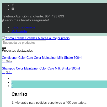
Teléfono Atención al cliente: 954 493 693
¡Precio más barato asegurado!
Lista de deseos
Mi Cuenta
Productos destacados
Conditioner Color Care Color Maintainer Milk Shake 300ml
16,99
€
Shampoo Color Maintainer Color Care Milk Shake 300ml
16,99
€
0
0
Carrito
Envío gratis para pedidos superiores a 40€ con tarjeta