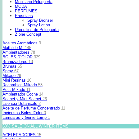
Mobiliario Peluquería
MODA
PERFUMES
Prosolaris
Spray Bronzer
Spray Lotion
Utensilios de Peluquería
Z.one Concept
Aceites Aromáticos
3
Mathilde M.
145
Ambientadores
78
BOLES D`OLOR
329
Brumizadores
13
Brumas
65
Spray
67
Mikado
28
Mini Resinas
10
Recambios Mikado
53
Petit Mikado
11
Ambientador Coche
14
Sachet y Mini Sachet
26
Esencia Botanicals
2
Aceite de Perfume Concentrado
11
Inciensos Boles D'olor
0
Lamparas y Genie Lamp
1
50% SALE ON ALL WINTER ITEMS
ACELERADORES
15