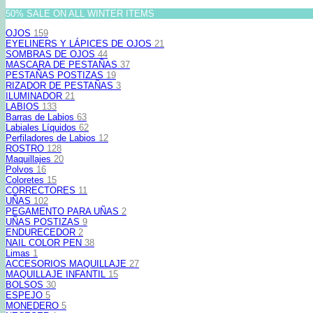
50% SALE ON ALL WINTER ITEMS
OJOS
159
EYELINERS Y LÁPICES DE OJOS
21
SOMBRAS DE OJOS
44
MASCARA DE PESTAÑAS
37
PESTAÑAS POSTIZAS
19
RIZADOR DE PESTAÑAS
3
ILUMINADOR
21
LABIOS
133
Barras de Labios
63
Labiales Líquidos
62
Perfiladores de Labios
12
ROSTRO
128
Maquillajes
20
Polvos
16
Coloretes
15
CORRECTORES
11
UÑAS
102
PEGAMENTO PARA UÑAS
2
UÑAS POSTIZAS
9
ENDURECEDOR
2
NAIL COLOR PEN
38
Limas
1
ACCESORIOS MAQUILLAJE
27
MAQUILLAJE INFANTIL
15
BOLSOS
30
ESPEJO
5
MONEDERO
5