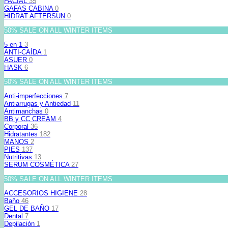
FACIAL
35
GAFAS CABINA
0
HIDRAT AFTERSUN
0
50% SALE ON ALL WINTER ITEMS
5 en 1
3
ANTI-CAÍDA
1
ASUER
0
HASK
6
50% SALE ON ALL WINTER ITEMS
Anti-imperfecciones
7
Antiarrugas y Antiedad
11
Antimanchas
0
BB y CC CREAM
4
Corporal
36
Hidratantes
182
MANOS
2
PIES
137
Nutritivas
13
SERUM COSMÉTICA
27
50% SALE ON ALL WINTER ITEMS
ACCESORIOS HIGIENE
28
Baño
46
GEL DE BAÑO
17
Dental
7
Depilación
1