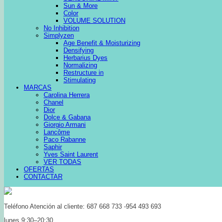
Sun & More
Color
VOLUME SOLUTION
No Inhibition
Simplyzen
Age Benefit & Moisturizing
Densifying
Herbarius Dyes
Normalizing
Restructure in
Stimulating
MARCAS
Carolina Herrera
Chanel
Dior
Dolce & Gabana
Giorgio Armani
Lancôme
Paco Rabanne
Saphir
Yves Saint Laurent
VER TODAS
OFERTAS
CONTACTAR
Teléfono Atención al cliente: 687 668 733 -954 493 693
lunes 9:30–20:30