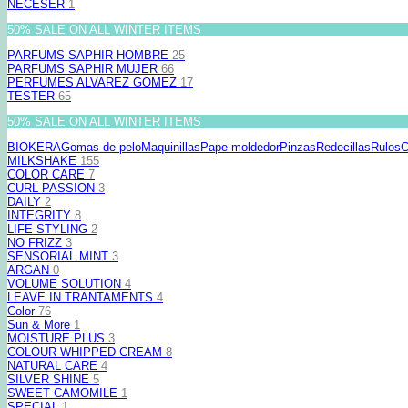
NECESER
1
50% SALE ON ALL WINTER ITEMS
PARFUMS SAPHIR HOMBRE
25
PARFUMS SAPHIR MUJER
66
PERFUMES ALVAREZ GOMEZ
17
TESTER
65
50% SALE ON ALL WINTER ITEMS
BIOKERA
Gomas de pelo
Maquinillas
Pape moldedor
Pinzas
Redecillas
Rulos
C
MILKSHAKE
155
COLOR CARE
7
CURL PASSION
3
DAILY
2
INTEGRITY
8
LIFE STYLING
2
NO FRIZZ
3
SENSORIAL MINT
3
ARGAN
0
VOLUME SOLUTION
4
LEAVE IN TRANTAMENTS
4
Color
76
Sun & More
1
MOISTURE PLUS
3
COLOUR WHIPPED CREAM
8
NATURAL CARE
4
SILVER SHINE
5
SWEET CAMOMILE
1
SPECIAL
1