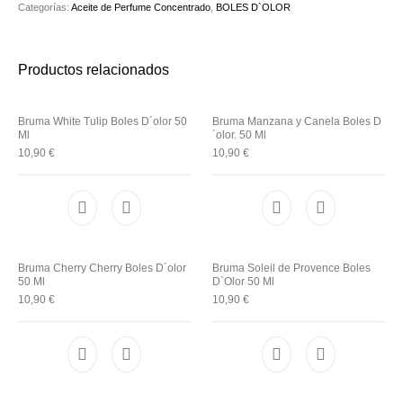
Utensilios de
Categorías:
Aceite de Perfume Concentrado
,
BOLES D`OLOR
Prosolaris
Z.one Concept
Peluquería
Productos relacionados
Bruma White Tulip Boles D´olor 50
Bruma Manzana y Canela Boles D
Ml
´olor. 50 Ml
10,90
€
10,90
€
Bruma Cherry Cherry Boles D´olor
Bruma Soleil de Provence Boles
50 Ml
D`Olor 50 Ml
10,90
€
10,90
€