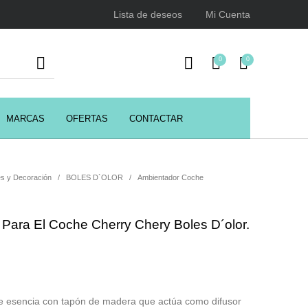
Lista de deseos
Mi Cuenta
0
0
MARCAS
OFERTAS
CONTACTAR
URSOS
HIGIENE
Juegos y juguetes
ENCIALES
s y Decoración
/
BOLES D`OLOR
/
Ambientador Coche
Para El Coche Cherry Chery Boles D´olor.
Utensilios de Peluquería
Z.one Concept
 de esencia con tapón de madera que actúa como difusor