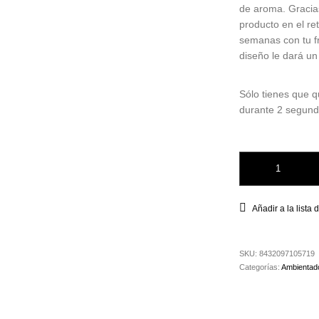
de aroma. Gracias
producto en el re
semanas con tu fr
diseño le dará un
Sólo tienes que qu
durante 2 segund
Ambientador Para E
Añadir a la lista
SKU:
8432097105719
Categorías:
Ambientad