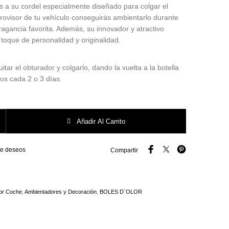
 a su cordel especialmente diseñado para colgar el
trovisor de tu vehículo conseguirás ambientarlo durante
agancia favorita. Además, su innovador y atractivo
 toque de personalidad y originalidad.
itar el obturador y colgarlo, dando la vuelta a la botella
os cada 2 o 3 días.
l Coche Cherry Chery Boles D´olor. cantidad
Añadir Al Carrito
 de deseos
Compartir
or Coche
,
Ambientadores y Decoración
,
BOLES D`OLOR