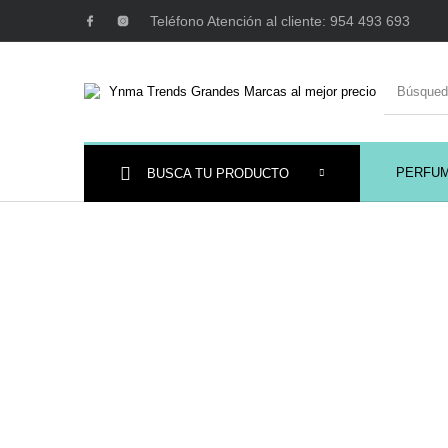
Teléfono Atención al cliente: 954 493 693
PERFU
BUSCA TU PRODUCTO
Ambientadores y
AUSTRALIAN GOLD
AUTOBRONC
Decoración
MAQUILLAJE
Mobiliario Peluquería