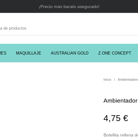
¡Precio más barato asegurado!
MES
MAQUILLAJE
AUSTRALIAN GOLD
Z.ONE CONCEPT
C
EADORES
CABELLO
COSMÉTICA
PRES
Inicio
/
Ambientadore
Ambientador 
MODA
PERFUMES
Prosolaris
4,75
€
Botellita rellena