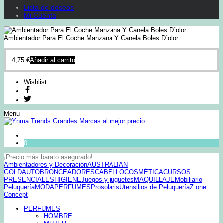
Lista de deseos
Mi Cuenta
Ambientador Para El Coche Manzana Y Canela Boles D´olor.
4,75
€
Añadir al carrito
Wishlist
Menu
0
¡Precio más barato asegurado!
Ambientadores y Decoración
AUSTRALIAN
GOLD
AUTOBRONCEADORES
CABELLO
COSMÉTICA
CURSOS
PRESENCIALES
HIGIENE
Juegos y juguetes
MAQUILLAJE
Mobiliario
Peluquería
MODA
PERFUMES
Prosolaris
Utensilios de Peluquería
Z.one
Concept
PERFUMES
HOMBRE