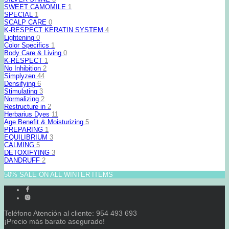
SWEET CAMOMILE
1
SPECIAL
1
SCALP CARE
0
K-RESPECT KERATIN SYSTEM
4
Lightening
0
Color Specifics
1
Body Care & Living
0
K-RESPECT
1
No Inhibition
2
Simplyzen
44
Densifying
6
Stimulating
3
Normalizing
2
Restructure in
2
Herbarius Dyes
11
Age Benefit & Moisturizing
5
PREPARING
1
EQUILIBRIUM
3
CALMING
5
DETOXIFYING
3
DANDRUFF
2
50% SALE ON ALL WINTER ITEMS
Teléfono Atención al cliente: 954 493 693
¡Precio más barato asegurado!