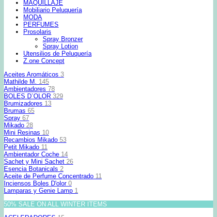
MAQUILLAJE
Mobiliario Peluquería
MODA
PERFUMES
Prosolaris
Spray Bronzer
Spray Lotion
Utensilios de Peluquería
Z.one Concept
Aceites Aromáticos
3
Mathilde M.
145
Ambientadores
78
BOLES D`OLOR
329
Brumizadores
13
Brumas
65
Spray
67
Mikado
28
Mini Resinas
10
Recambios Mikado
53
Petit Mikado
11
Ambientador Coche
14
Sachet y Mini Sachet
26
Esencia Botanicals
2
Aceite de Perfume Concentrado
11
Inciensos Boles D'olor
0
Lamparas y Genie Lamp
1
50% SALE ON ALL WINTER ITEMS