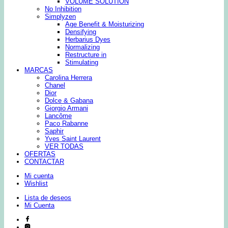
VOLUME SOLUTION
No Inhibition
Simplyzen
Age Benefit & Moisturizing
Densifying
Herbarius Dyes
Normalizing
Restructure in
Stimulating
MARCAS
Carolina Herrera
Chanel
Dior
Dolce & Gabana
Giorgio Armani
Lancôme
Paco Rabanne
Saphir
Yves Saint Laurent
VER TODAS
OFERTAS
CONTACTAR
Mi cuenta
Wishlist
Lista de deseos
Mi Cuenta