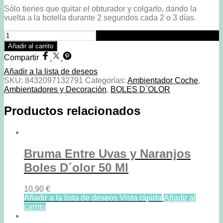
Sólo tienes que quitar el obturador y colgarlo, dando la
vuelta a la botella durante 2 segundos cada 2 o 3 días.
Ambientador
Para
Añadir al carrito
El
Compartir
Coche
Manzana
Añadir a la lista de deseos
Y
SKU:
8432097132791
Categorías:
Ambientador Coche
,
Canela
Ambientadores y Decoración
,
BOLES D`OLOR
Boles
D
Productos relacionados
´olor.
cantidad
Bruma Entre Uvas y Naranjos
Boles D´olor 50 Ml
10,90
€
Añadir a la lista de deseos
Vista rápida
Añadir al
carrito