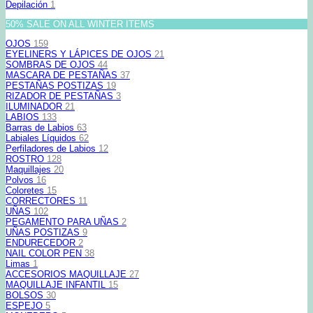
Depilación
1
50% SALE ON ALL WINTER ITEMS
OJOS
159
EYELINERS Y LÁPICES DE OJOS
21
SOMBRAS DE OJOS
44
MASCARA DE PESTAÑAS
37
PESTAÑAS POSTIZAS
19
RIZADOR DE PESTAÑAS
3
ILUMINADOR
21
LABIOS
133
Barras de Labios
63
Labiales Líquidos
62
Perfiladores de Labios
12
ROSTRO
128
Maquillajes
20
Polvos
16
Coloretes
15
CORRECTORES
11
UÑAS
102
PEGAMENTO PARA UÑAS
2
UÑAS POSTIZAS
9
ENDURECEDOR
2
NAIL COLOR PEN
38
Limas
1
ACCESORIOS MAQUILLAJE
27
MAQUILLAJE INFANTIL
15
BOLSOS
30
ESPEJO
5