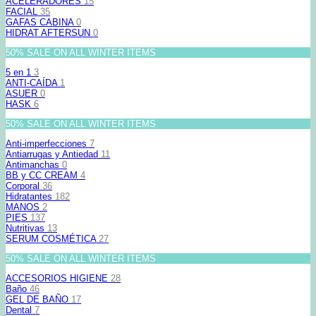
ACELERADORES
15
FACIAL
35
GAFAS CABINA
0
HIDRAT AFTERSUN
0
50% SALE ON ALL WINTER ITEMS
5 en 1
3
ANTI-CAÍDA
1
ASUER
0
HASK
6
50% SALE ON ALL WINTER ITEMS
Anti-imperfecciones
7
Antiarrugas y Antiedad
11
Antimanchas
0
BB y CC CREAM
4
Corporal
36
Hidratantes
182
MANOS
2
PIES
137
Nutritivas
13
SERUM COSMÉTICA
27
50% SALE ON ALL WINTER ITEMS
ACCESORIOS HIGIENE
28
Baño
46
GEL DE BAÑO
17
Dental
7