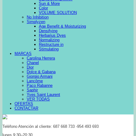
Sun & More
Color
VOLUME SOLUTION
No Inhibition
Simplyzen
Age Benefit & Moisturizing
Densifying
Herbarius Dyes
Normalizing
Restructure in
Stimulating
MARCAS
Carolina Herrera
Chanel
Dior
Dolce & Gabana
Giorgio Armani
Lancôme
Paco Rabanne
Saphir
Yves Saint Laurent
VER TODAS
OFERTAS
CONTACTAR
Teléfono Atención al cliente: 687 668 733 -954 493 693
lunes 9:30–20:30