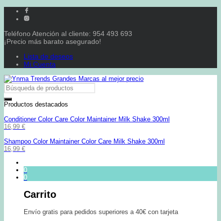
Teléfono Atención al cliente: 954 493 693
¡Precio más barato asegurado!
Lista de deseos
Mi Cuenta
Productos destacados
Conditioner Color Care Color Maintainer Milk Shake 300ml
16,99
€
Shampoo Color Maintainer Color Care Milk Shake 300ml
16,99
€
0
0
Carrito
Envío gratis para pedidos superiores a 40€ con tarjeta