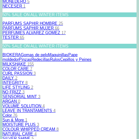
MONEDERO
5
NECESER
1
50% SALE ON ALL WINTER ITEMS
PARFUMS SAPHIR HOMBRE
25
PARFUMS SAPHIR MUJER
66
PERFUMES ALVAREZ GOMEZ
17
TESTER
65
50% SALE ON ALL WINTER ITEMS
BIOKERA
Gomas de pelo
Maquinillas
Pape
moldedor
Pinzas
Redecillas
Rulos
Cepillos y Peines
MILKSHAKE
155
COLOR CARE
7
CURL PASSION
3
DAILY
2
INTEGRITY
8
LIFE STYLING
2
NO FRIZZ
3
SENSORIAL MINT
3
ARGAN
0
VOLUME SOLUTION
4
LEAVE IN TRANTAMENTS
4
Color
76
Sun & More
1
MOISTURE PLUS
3
COLOUR WHIPPED CREAM
8
NATURAL CARE
4
SILVER SHINE
5