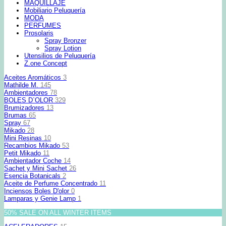
MAQUILLAJE
Mobiliario Peluquería
MODA
PERFUMES
Prosolaris
Spray Bronzer
Spray Lotion
Utensilios de Peluquería
Z.one Concept
Aceites Aromáticos
3
Mathilde M.
145
Ambientadores
78
BOLES D`OLOR
329
Brumizadores
13
Brumas
65
Spray
67
Mikado
28
Mini Resinas
10
Recambios Mikado
53
Petit Mikado
11
Ambientador Coche
14
Sachet y Mini Sachet
26
Esencia Botanicals
2
Aceite de Perfume Concentrado
11
Inciensos Boles D'olor
0
Lamparas y Genie Lamp
1
50% SALE ON ALL WINTER ITEMS