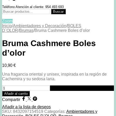
Teléfono Atención al cliente: 954 493 693
Buscar
Buscar
por:
Zoom
Inicio
/
Ambientadores y Decoración
/
BOLES
D`OLOR
/
Brumas
/
Bruma Cashmere Boles d’olor
Bruma Cashmere Boles
d’olor
10,90
€
Una fragancia oriental y unisex, inspirada en la región de
Cachemira y su sedosa lana.
Bruma
Cashmere
Añadir al carrito
Boles
Compartir
d'olor
cantidad
Añadir a la lista de deseos
SKU:
8432097154519
Categorías:
Ambientadores y