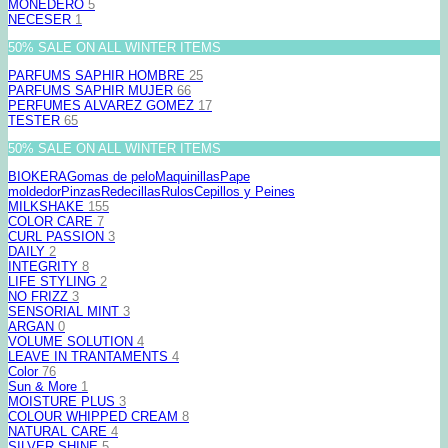
MONEDERO
5
NECESER
1
50% SALE ON ALL WINTER ITEMS
PARFUMS SAPHIR HOMBRE
25
PARFUMS SAPHIR MUJER
66
PERFUMES ALVAREZ GOMEZ
17
TESTER
65
50% SALE ON ALL WINTER ITEMS
BIOKERA
Gomas de pelo
Maquinillas
Pape
moldedor
Pinzas
Redecillas
Rulos
Cepillos y Peines
MILKSHAKE
155
COLOR CARE
7
CURL PASSION
3
DAILY
2
INTEGRITY
8
LIFE STYLING
2
NO FRIZZ
3
SENSORIAL MINT
3
ARGAN
0
VOLUME SOLUTION
4
LEAVE IN TRANTAMENTS
4
Color
76
Sun & More
1
MOISTURE PLUS
3
COLOUR WHIPPED CREAM
8
NATURAL CARE
4
SILVER SHINE
5