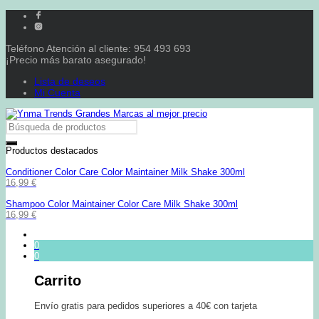
Teléfono Atención al cliente: 954 493 693
¡Precio más barato asegurado!
Lista de deseos
Mi Cuenta
Productos destacados
Conditioner Color Care Color Maintainer Milk Shake 300ml
16,99
€
Shampoo Color Maintainer Color Care Milk Shake 300ml
16,99
€
0
0
Carrito
Envío gratis para pedidos superiores a 40€ con tarjeta