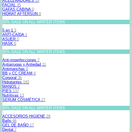
ACELERADORES
15
FACIAL
35
GAFAS CABINA
0
HIDRAT AFTERSUN
0
50% SALE ON ALL WINTER ITEMS
5 en 1
3
ANTI-CAÍDA
1
ASUER
0
HASK
6
50% SALE ON ALL WINTER ITEMS
Anti-imperfecciones
7
Antiarrugas y Antiedad
11
Antimanchas
0
BB y CC CREAM
4
Corporal
36
Hidratantes
182
MANOS
2
PIES
137
Nutritivas
13
SERUM COSMÉTICA
27
50% SALE ON ALL WINTER ITEMS
ACCESORIOS HIGIENE
28
Baño
46
GEL DE BAÑO
17
Dental
7