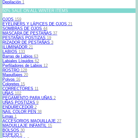
Depilación
1
50% SALE ON ALL WINTER ITEMS
OJOS
159
EYELINERS Y LÁPICES DE OJOS
21
SOMBRAS DE OJOS
44
MASCARA DE PESTAÑAS
37
PESTAÑAS POSTIZAS
19
RIZADOR DE PESTAÑAS
3
ILUMINADOR
21
LABIOS
133
Barras de Labios
63
Labiales Líquidos
62
Perfiladores de Labios
12
ROSTRO
128
Maquillajes
20
Polvos
16
Coloretes
15
CORRECTORES
11
UÑAS
102
PEGAMENTO PARA UÑAS
2
UÑAS POSTIZAS
9
ENDURECEDOR
2
NAIL COLOR PEN
38
Limas
1
ACCESORIOS MAQUILLAJE
27
MAQUILLAJE INFANTIL
15
BOLSOS
30
ESPEJO
5