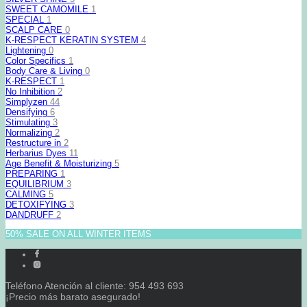
SWEET CAMOMILE
1
SPECIAL
1
SCALP CARE
0
K-RESPECT KERATIN SYSTEM
4
Lightening
0
Color Specifics
1
Body Care & Living
0
K-RESPECT
1
No Inhibition
2
Simplyzen
44
Densifying
6
Stimulating
3
Normalizing
2
Restructure in
2
Herbarius Dyes
11
Age Benefit & Moisturizing
5
PREPARING
1
EQUILIBRIUM
3
CALMING
5
DETOXIFYING
3
DANDRUFF
2
50% SALE ON ALL WINTER ITEMS
Teléfono Atención al cliente: 954 493 693
¡Precio más barato asegurado!