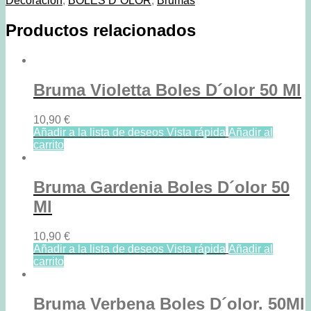
Decoración
,
BOLES D`OLOR
,
Brumas
Productos relacionados
Bruma Violetta Boles D´olor 50 Ml
10,90
€
Añadir a la lista de deseos
Vista rápida
Añadir al
carrito
Bruma Gardenia Boles D´olor 50
Ml
10,90
€
Añadir a la lista de deseos
Vista rápida
Añadir al
carrito
Bruma Verbena Boles D´olor. 50Ml