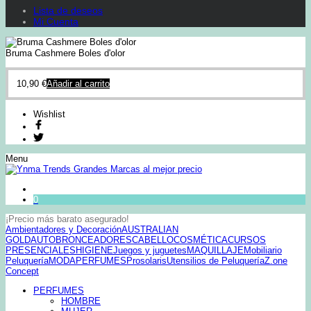
Lista de deseos
Mi Cuenta
Bruma Cashmere Boles d'olor
10,90
€
Añadir al carrito
Wishlist
Menu
0
¡Precio más barato asegurado!
Ambientadores y Decoración
AUSTRALIAN
GOLD
AUTOBRONCEADORES
CABELLO
COSMÉTICA
CURSOS
PRESENCIALES
HIGIENE
Juegos y juguetes
MAQUILLAJE
Mobiliario
Peluquería
MODA
PERFUMES
Prosolaris
Utensilios de Peluquería
Z.one
Concept
PERFUMES
HOMBRE