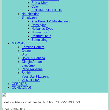
Sun & More
Color
VOLUME SOLUTION
No Inhibition
Simplyzen
Age Benefit & Moisturizing
Densifying
Herbarius Dyes
Normalizing
Restructure in
Stimulating
MARCAS
Carolina Herrera
Chanel
Dior
Dolce & Gabana
Giorgio Armani
Lancôme
Paco Rabanne
Saphir
Yves Saint Laurent
VER TODAS
OFERTAS
CONTACTAR
Teléfono Atención al cliente: 687 668 733 -954 493 693
lunes 9:30–20:30