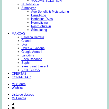
VOLUME SOLUTION
No Inhibition
Simplyzen
Age Benefit & Moisturizing
Densifying
Herbarius Dyes
Normalizing
Restructure in
Stimulating
MARCAS
Carolina Herrera
Chanel
Dior
Dolce & Gabana
Giorgio Armani
Lancôme
Paco Rabanne
Saphir
Yves Saint Laurent
VER TODAS
OFERTAS
CONTACTAR
Mi cuenta
Wishlist
Lista de deseos
Mi Cuenta