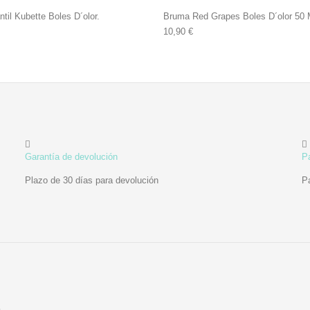
til Kubette Boles D´olor.
Bruma Red Grapes Boles D´olor 50 
10,90
€
Garantía de devolución
P
Plazo de 30 días para devolución
P