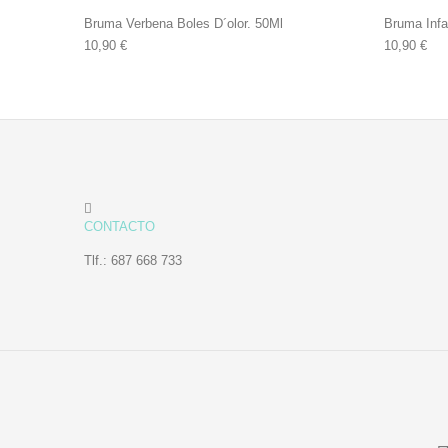
Bruma Verbena Boles D´olor. 50Ml
Bruma Infan
10,90
€
10,90
€
CONTACTO
Tlf.: 687 668 733