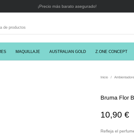
¡Precio más barato asegurado!
MES
MAQUILLAJE
AUSTRALIAN GOLD
Z.ONE CONCEPT
C
EADORES
CABELLO
COSMÉTICA
PRES
Inicio
/
Ambientadore
Bruma Flor B
MODA
PERFUMES
Prosolaris
10,90
€
Refleja el perfum