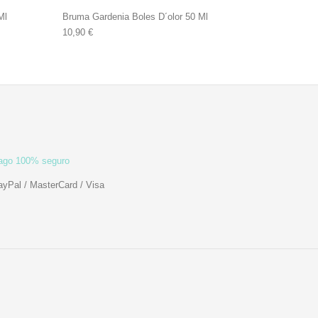
Ml
Bruma Gardenia Boles D´olor 50 Ml
10,90
€
ago 100% seguro
ayPal / MasterCard / Visa