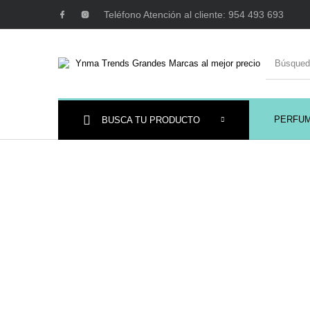
Teléfono Atención al cliente: 954 493 693
PERFU
BUSCA TU PRODUCTO
Ambientadores y
AUSTRALIAN GOLD
AUTOBRONC
Decoración
MAQUILLAJE
Mobiliario Peluquería