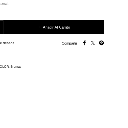
sonal.
Boles D' Olor 50ml cantidad
Añadir Al Carrito
 de deseos
Compartir
`OLOR
,
Brumas