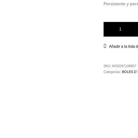
Persistente y per
Bruma Flor Blanca 
Añadir a la lista
SKU:
8432097108857
Categorías:
BOLES D