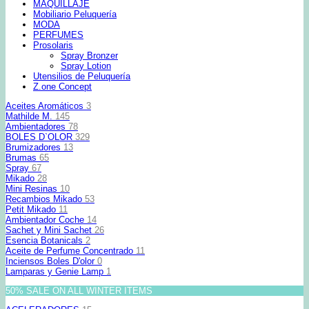
MAQUILLAJE
Mobiliario Peluquería
MODA
PERFUMES
Prosolaris
Spray Bronzer
Spray Lotion
Utensilios de Peluquería
Z.one Concept
Aceites Aromáticos
3
Mathilde M.
145
Ambientadores
78
BOLES D`OLOR
329
Brumizadores
13
Brumas
65
Spray
67
Mikado
28
Mini Resinas
10
Recambios Mikado
53
Petit Mikado
11
Ambientador Coche
14
Sachet y Mini Sachet
26
Esencia Botanicals
2
Aceite de Perfume Concentrado
11
Inciensos Boles D'olor
0
Lamparas y Genie Lamp
1
50% SALE ON ALL WINTER ITEMS