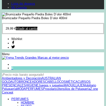
Lista de deseos
Mi Cuenta
Brumizador Pequeño Piedra Boles D´olor 400ml
29,99
€
Añadir al carrito
Wishlist
Menu
0
¡Precio más barato asegurado!
Ambientadores y Decoración
AUSTRALIAN
GOLD
AUTOBRONCEADORES
CABELLO
COSMÉTICA
CURSOS
PRESENCIALES
HIGIENE
Juegos y juguetes
MAQUILLAJE
Mobiliario
Peluquería
MODA
PERFUMES
Prosolaris
Utensilios de Peluquería
Z.one
Concept
PERFUMES
HOMBRE