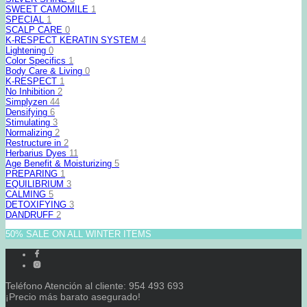
SWEET CAMOMILE
1
SPECIAL
1
SCALP CARE
0
K-RESPECT KERATIN SYSTEM
4
Lightening
0
Color Specifics
1
Body Care & Living
0
K-RESPECT
1
No Inhibition
2
Simplyzen
44
Densifying
6
Stimulating
3
Normalizing
2
Restructure in
2
Herbarius Dyes
11
Age Benefit & Moisturizing
5
PREPARING
1
EQUILIBRIUM
3
CALMING
5
DETOXIFYING
3
DANDRUFF
2
50% SALE ON ALL WINTER ITEMS
Teléfono Atención al cliente: 954 493 693
¡Precio más barato asegurado!