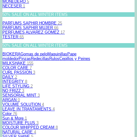
MONEDERO
5
NECESER
1
50% SALE ON ALL WINTER ITEMS
PARFUMS SAPHIR HOMBRE
25
PARFUMS SAPHIR MUJER
66
PERFUMES ALVAREZ GOMEZ
17
TESTER
65
50% SALE ON ALL WINTER ITEMS
BIOKERA
Gomas de pelo
Maquinillas
Pape
moldedor
Pinzas
Redecillas
Rulos
Cepillos y Peines
MILKSHAKE
155
COLOR CARE
7
CURL PASSION
3
DAILY
2
INTEGRITY
8
LIFE STYLING
2
NO FRIZZ
3
SENSORIAL MINT
3
ARGAN
0
VOLUME SOLUTION
4
LEAVE IN TRANTAMENTS
4
Color
76
Sun & More
1
MOISTURE PLUS
3
COLOUR WHIPPED CREAM
8
NATURAL CARE
4
SILVER SHINE
5