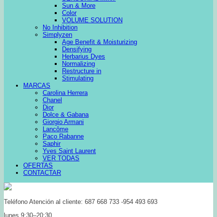
Sun & More
Color
VOLUME SOLUTION
No Inhibition
Simplyzen
Age Benefit & Moisturizing
Densifying
Herbarius Dyes
Normalizing
Restructure in
Stimulating
MARCAS
Carolina Herrera
Chanel
Dior
Dolce & Gabana
Giorgio Armani
Lancôme
Paco Rabanne
Saphir
Yves Saint Laurent
VER TODAS
OFERTAS
CONTACTAR
Teléfono Atención al cliente: 687 668 733 -954 493 693
lunes 9:30–20:30