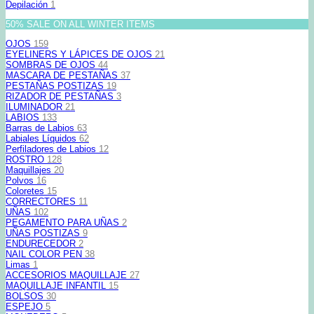
Depilación
1
50% SALE ON ALL WINTER ITEMS
OJOS
159
EYELINERS Y LÁPICES DE OJOS
21
SOMBRAS DE OJOS
44
MASCARA DE PESTAÑAS
37
PESTAÑAS POSTIZAS
19
RIZADOR DE PESTAÑAS
3
ILUMINADOR
21
LABIOS
133
Barras de Labios
63
Labiales Líquidos
62
Perfiladores de Labios
12
ROSTRO
128
Maquillajes
20
Polvos
16
Coloretes
15
CORRECTORES
11
UÑAS
102
PEGAMENTO PARA UÑAS
2
UÑAS POSTIZAS
9
ENDURECEDOR
2
NAIL COLOR PEN
38
Limas
1
ACCESORIOS MAQUILLAJE
27
MAQUILLAJE INFANTIL
15
BOLSOS
30
ESPEJO
5