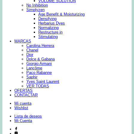
VOLUME SOLUTION
No Inhibition
Simplyzen
Age Benefit & Moisturizing
Densifying
Herbarius Dyes
Normalizing
Restructure in
Stimulating
MARCAS
Carolina Herrera
Chanel
Dior
Dolce & Gabana
Giorgio Armani
Lancôme
Paco Rabanne
Saphir
Yves Saint Laurent
VER TODAS
OFERTAS
CONTACTAR
Mi cuenta
Wishlist
Lista de deseos
Mi Cuenta