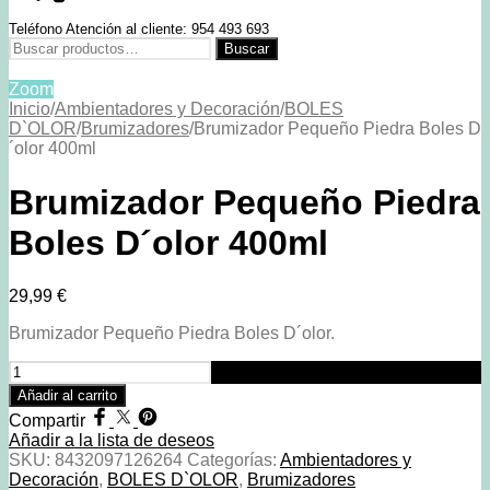
Teléfono Atención al cliente: 954 493 693
Buscar
Buscar
por:
Zoom
Inicio
/
Ambientadores y Decoración
/
BOLES
D`OLOR
/
Brumizadores
/
Brumizador Pequeño Piedra Boles D
´olor 400ml
Brumizador Pequeño Piedra
Boles D´olor 400ml
29,99
€
Brumizador Pequeño Piedra Boles D´olor.
Brumizador
Pequeño
Añadir al carrito
Piedra
Compartir
Boles
Añadir a la lista de deseos
D
SKU:
8432097126264
Categorías:
Ambientadores y
´olor
Decoración
,
BOLES D`OLOR
,
Brumizadores
400ml