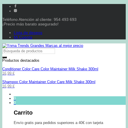
Teléfono Atención al cliente: 954 493 693
¡Precio más barato asegurado!
Lista de deseos
Mi Cuenta
Productos destacados
Conditioner Color Care Color Maintainer Milk Shake 300ml
16,99
€
Shampoo Color Maintainer Color Care Milk Shake 300ml
16,99
€
0
0
Carrito
Envío gratis para pedidos superiores a 40€ con tarjeta