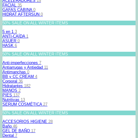
ACELERADORES
15
FACIAL
35
GAFAS CABINA
0
HIDRAT AFTERSUN
0
50% SALE ON ALL WINTER ITEMS
5 en 1
3
ANTI-CAÍDA
1
ASUER
0
HASK
6
50% SALE ON ALL WINTER ITEMS
Anti-imperfecciones
7
Antiarrugas y Antiedad
11
Antimanchas
0
BB y CC CREAM
4
Corporal
36
Hidratantes
182
MANOS
2
PIES
137
Nutritivas
13
SERUM COSMÉTICA
27
50% SALE ON ALL WINTER ITEMS
ACCESORIOS HIGIENE
28
Baño
46
GEL DE BAÑO
17
Dental
7