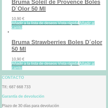
Bruma Soleil de Provence Boles
D`Olor 50 Ml
10,90
€
Añadir a la lista de deseos
Vista rápida
Añadir al
carrito
Bruma Strawberries Boles D´olor
50 Ml
10,90
€
Añadir a la lista de deseos
Vista rápida
Añadir al
carrito
CONTACTO
Tlf.: 687 668 733
Garantía de devolución
Plazo de 30 días para devolución