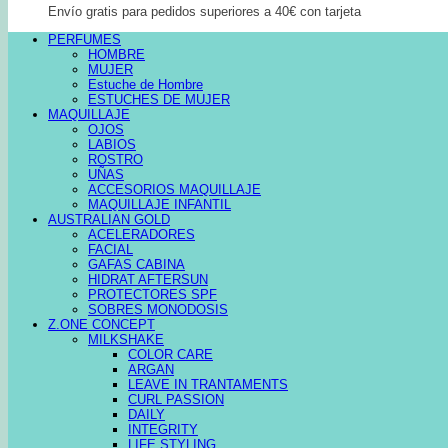
Envío gratis para pedidos superiores a 40€ con tarjeta
PERFUMES
HOMBRE
MUJER
Estuche de Hombre
ESTUCHES DE MUJER
MAQUILLAJE
OJOS
LABIOS
ROSTRO
UÑAS
ACCESORIOS MAQUILLAJE
MAQUILLAJE INFANTIL
AUSTRALIAN GOLD
ACELERADORES
FACIAL
GAFAS CABINA
HIDRAT AFTERSUN
PROTECTORES SPF
SOBRES MONODOSIS
Z.ONE CONCEPT
MILKSHAKE
COLOR CARE
ARGAN
LEAVE IN TRANTAMENTS
CURL PASSION
DAILY
INTEGRITY
LIFE STYLING