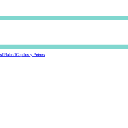
as
Rulos
Cepillos y Peines