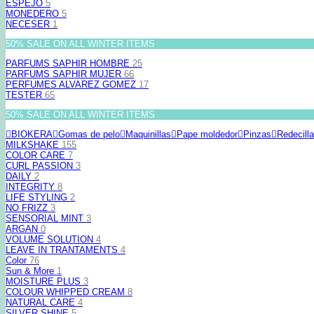
ESPEJO
5
MONEDERO
5
NECESER
1
50% SALE ON ALL WINTER ITEMS
PARFUMS SAPHIR HOMBRE
25
PARFUMS SAPHIR MUJER
66
PERFUMES ALVAREZ GOMEZ
17
TESTER
65
50% SALE ON ALL WINTER ITEMS
BIOKERA
Gomas de pelo
Maquinillas
Pape moldedor
Pinzas
Redecill
MILKSHAKE
155
COLOR CARE
7
CURL PASSION
3
DAILY
2
INTEGRITY
8
LIFE STYLING
2
NO FRIZZ
3
SENSORIAL MINT
3
ARGAN
0
VOLUME SOLUTION
4
LEAVE IN TRANTAMENTS
4
Color
76
Sun & More
1
MOISTURE PLUS
3
COLOUR WHIPPED CREAM
8
NATURAL CARE
4
SILVER SHINE
5