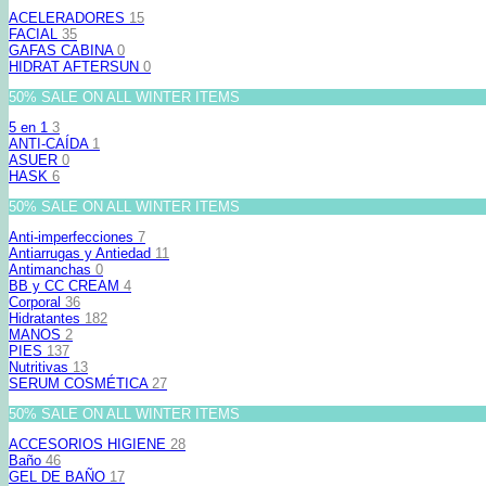
ACELERADORES
15
FACIAL
35
GAFAS CABINA
0
HIDRAT AFTERSUN
0
50% SALE ON ALL WINTER ITEMS
5 en 1
3
ANTI-CAÍDA
1
ASUER
0
HASK
6
50% SALE ON ALL WINTER ITEMS
Anti-imperfecciones
7
Antiarrugas y Antiedad
11
Antimanchas
0
BB y CC CREAM
4
Corporal
36
Hidratantes
182
MANOS
2
PIES
137
Nutritivas
13
SERUM COSMÉTICA
27
50% SALE ON ALL WINTER ITEMS
ACCESORIOS HIGIENE
28
Baño
46
GEL DE BAÑO
17