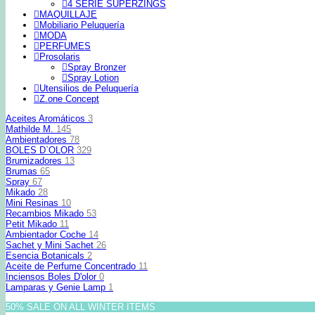
4 SERIE SUPERZINGS
MAQUILLAJE
Mobiliario Peluquería
MODA
PERFUMES
Prosolaris
Spray Bronzer
Spray Lotion
Utensilios de Peluquería
Z.one Concept
Aceites Aromáticos
3
Mathilde M.
145
Ambientadores
78
BOLES D`OLOR
329
Brumizadores
13
Brumas
65
Spray
67
Mikado
28
Mini Resinas
10
Recambios Mikado
53
Petit Mikado
11
Ambientador Coche
14
Sachet y Mini Sachet
26
Esencia Botanicals
2
Aceite de Perfume Concentrado
11
Inciensos Boles D'olor
0
Lamparas y Genie Lamp
1
50% SALE ON ALL WINTER ITEMS