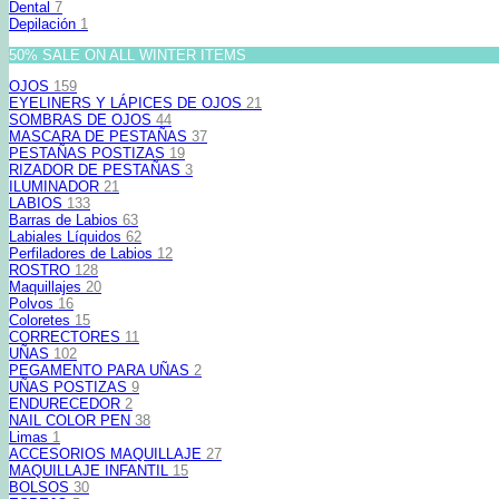
Dental
7
Depilación
1
50% SALE ON ALL WINTER ITEMS
OJOS
159
EYELINERS Y LÁPICES DE OJOS
21
SOMBRAS DE OJOS
44
MASCARA DE PESTAÑAS
37
PESTAÑAS POSTIZAS
19
RIZADOR DE PESTAÑAS
3
ILUMINADOR
21
LABIOS
133
Barras de Labios
63
Labiales Líquidos
62
Perfiladores de Labios
12
ROSTRO
128
Maquillajes
20
Polvos
16
Coloretes
15
CORRECTORES
11
UÑAS
102
PEGAMENTO PARA UÑAS
2
UÑAS POSTIZAS
9
ENDURECEDOR
2
NAIL COLOR PEN
38
Limas
1
ACCESORIOS MAQUILLAJE
27
MAQUILLAJE INFANTIL
15
BOLSOS
30