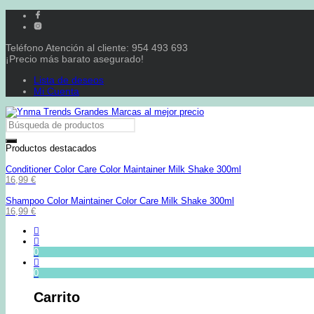
Teléfono Atención al cliente: 954 493 693
¡Precio más barato asegurado!
Lista de deseos
Mi Cuenta
Productos destacados
Conditioner Color Care Color Maintainer Milk Shake 300ml
16,99
€
Shampoo Color Maintainer Color Care Milk Shake 300ml
16,99
€
0
0
Carrito