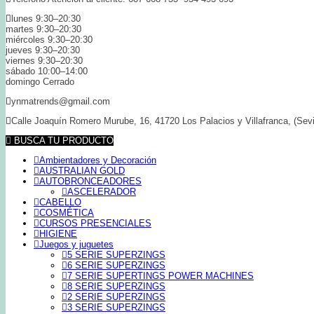
lunes 9:30–20:30
martes 9:30–20:30
miércoles 9:30–20:30
jueves 9:30–20:30
viernes 9:30–20:30
sábado 10:00–14:00
domingo Cerrado
ynmatrends@gmail.com
Calle Joaquín Romero Murube, 16, 41720 Los Palacios y Villafranca, (Sevi
BUSCA TU PRODUCTO
Ambientadores y Decoración
AUSTRALIAN GOLD
AUTOBRONCEADORES
ASCELERADOR
CABELLO
COSMÉTICA
CURSOS PRESENCIALES
HIGIENE
Juegos y juguetes
5 SERIE SUPERZINGS
6 SERIE SUPERZINGS
7 SERIE SUPERTINGS POWER MACHINES
8 SERIE SUPERZINGS
2 SERIE SUPERZINGS
3 SERIE SUPERZINGS