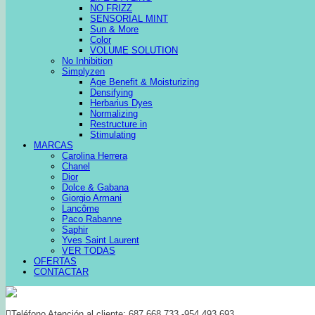
NO FRIZZ
SENSORIAL MINT
Sun & More
Color
VOLUME SOLUTION
No Inhibition
Simplyzen
Age Benefit & Moisturizing
Densifying
Herbarius Dyes
Normalizing
Restructure in
Stimulating
MARCAS
Carolina Herrera
Chanel
Dior
Dolce & Gabana
Giorgio Armani
Lancôme
Paco Rabanne
Saphir
Yves Saint Laurent
VER TODAS
OFERTAS
CONTACTAR
Teléfono Atención al cliente: 687 668 733 -954 493 693