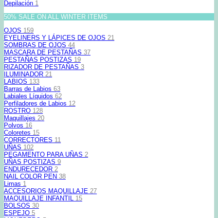
Depilación
1
50% SALE ON ALL WINTER ITEMS
OJOS
159
EYELINERS Y LÁPICES DE OJOS
21
SOMBRAS DE OJOS
44
MASCARA DE PESTAÑAS
37
PESTAÑAS POSTIZAS
19
RIZADOR DE PESTAÑAS
3
ILUMINADOR
21
LABIOS
133
Barras de Labios
63
Labiales Líquidos
62
Perfiladores de Labios
12
ROSTRO
128
Maquillajes
20
Polvos
16
Coloretes
15
CORRECTORES
11
UÑAS
102
PEGAMENTO PARA UÑAS
2
UÑAS POSTIZAS
9
ENDURECEDOR
2
NAIL COLOR PEN
38
Limas
1
ACCESORIOS MAQUILLAJE
27
MAQUILLAJE INFANTIL
15
BOLSOS
30
ESPEJO
5