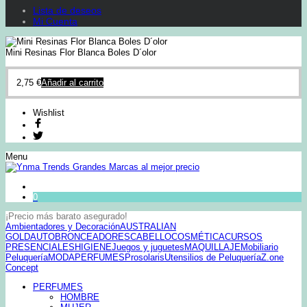
Lista de deseos
Mi Cuenta
Mini Resinas Flor Blanca Boles D´olor
2,75
€
Añadir al carrito
Wishlist
Menu
0
¡Precio más barato asegurado!
Ambientadores y Decoración
AUSTRALIAN
GOLD
AUTOBRONCEADORES
CABELLO
COSMÉTICA
CURSOS
PRESENCIALES
HIGIENE
Juegos y juguetes
MAQUILLAJE
Mobiliario
Peluquería
MODA
PERFUMES
Prosolaris
Utensilios de Peluquería
Z.one
Concept
PERFUMES
HOMBRE