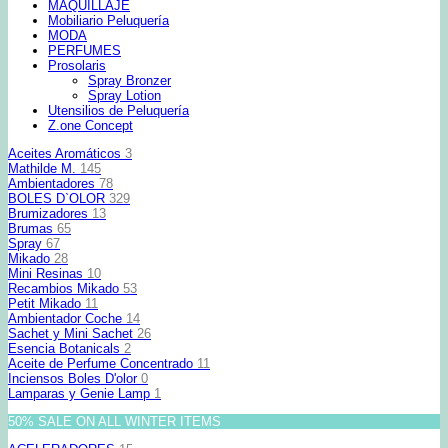
MAQUILLAJE
Mobiliario Peluquería
MODA
PERFUMES
Prosolaris
Spray Bronzer
Spray Lotion
Utensilios de Peluquería
Z.one Concept
Aceites Aromáticos
3
Mathilde M.
145
Ambientadores
78
BOLES D`OLOR
329
Brumizadores
13
Brumas
65
Spray
67
Mikado
28
Mini Resinas
10
Recambios Mikado
53
Petit Mikado
11
Ambientador Coche
14
Sachet y Mini Sachet
26
Esencia Botanicals
2
Aceite de Perfume Concentrado
11
Inciensos Boles D'olor
0
Lamparas y Genie Lamp
1
50% SALE ON ALL WINTER ITEMS