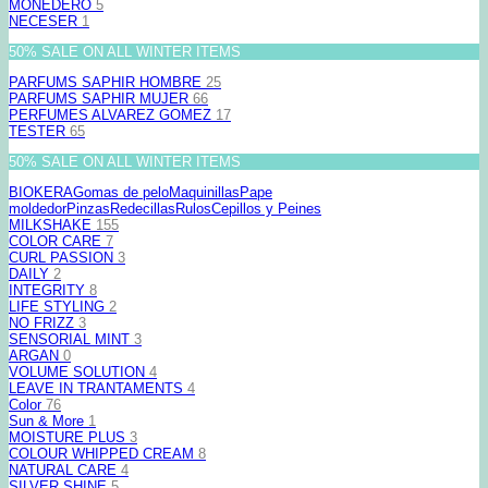
MONEDERO
5
NECESER
1
50% SALE ON ALL WINTER ITEMS
PARFUMS SAPHIR HOMBRE
25
PARFUMS SAPHIR MUJER
66
PERFUMES ALVAREZ GOMEZ
17
TESTER
65
50% SALE ON ALL WINTER ITEMS
BIOKERA
Gomas de pelo
Maquinillas
Pape
moldedor
Pinzas
Redecillas
Rulos
Cepillos y Peines
MILKSHAKE
155
COLOR CARE
7
CURL PASSION
3
DAILY
2
INTEGRITY
8
LIFE STYLING
2
NO FRIZZ
3
SENSORIAL MINT
3
ARGAN
0
VOLUME SOLUTION
4
LEAVE IN TRANTAMENTS
4
Color
76
Sun & More
1
MOISTURE PLUS
3
COLOUR WHIPPED CREAM
8
NATURAL CARE
4
SILVER SHINE
5