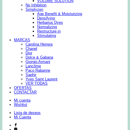
VOLUME SOLUTION
No Inhibition
Simplyzen
Age Benefit & Moisturizing
Densifying
Herbarius Dyes
Normalizing
Restructure in
Stimulating
MARCAS
Carolina Herrera
Chanel
Dior
Dolce & Gabana
Giorgio Armani
Lancôme
Paco Rabanne
Saphir
Yves Saint Laurent
VER TODAS
OFERTAS
CONTACTAR
Mi cuenta
Wishlist
Lista de deseos
Mi Cuenta