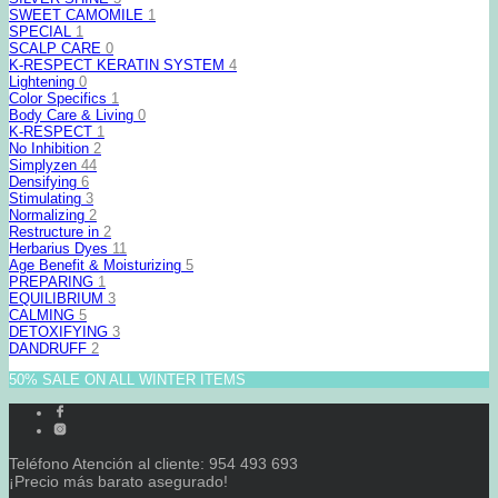
SWEET CAMOMILE
1
SPECIAL
1
SCALP CARE
0
K-RESPECT KERATIN SYSTEM
4
Lightening
0
Color Specifics
1
Body Care & Living
0
K-RESPECT
1
No Inhibition
2
Simplyzen
44
Densifying
6
Stimulating
3
Normalizing
2
Restructure in
2
Herbarius Dyes
11
Age Benefit & Moisturizing
5
PREPARING
1
EQUILIBRIUM
3
CALMING
5
DETOXIFYING
3
DANDRUFF
2
50% SALE ON ALL WINTER ITEMS
Teléfono Atención al cliente: 954 493 693
¡Precio más barato asegurado!