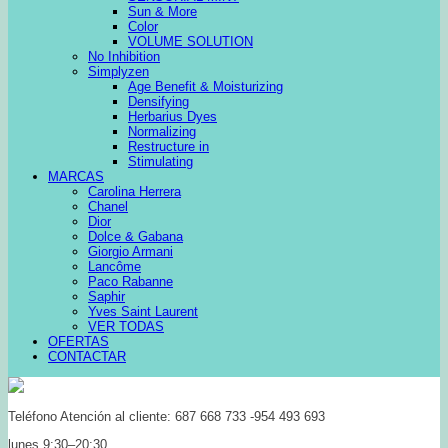
Sun & More
Color
VOLUME SOLUTION
No Inhibition
Simplyzen
Age Benefit & Moisturizing
Densifying
Herbarius Dyes
Normalizing
Restructure in
Stimulating
MARCAS
Carolina Herrera
Chanel
Dior
Dolce & Gabana
Giorgio Armani
Lancôme
Paco Rabanne
Saphir
Yves Saint Laurent
VER TODAS
OFERTAS
CONTACTAR
Teléfono Atención al cliente: 687 668 733 -954 493 693
lunes 9:30–20:30