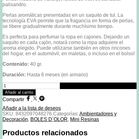
palisandro.
Perlas aromáticas presentadas en un saquito de tul. La
tecnología EVA permite que la fragancia en forma de perlas,
se libere gradualmente durante muchísimo tiempo.
Es perfecta para perfumar la ropa en cajones. Dejando un
saquito en cada cajón, notará como la ropa adquiere el
aroma elegido. Puede utilizarse también en otros rincones
del hogar, en el automóvil, en maletas, o incluso en el bolso!
Contenido:
40 gr.
Duración:
Hasta 6 meses (en armario)
Mini
Resinas
Añadir al carrito
Flor
Compartir
Blanca
Boles
Añadir a la lista de deseos
D
SKU:
8432097048276
Categorías:
Ambientadores y
´olor
Decoración
,
BOLES D`OLOR
,
Mini Resinas
cantidad
Productos relacionados