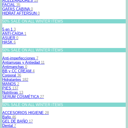
ACELERADORES
15
FACIAL
35
GAFAS CABINA
0
HIDRAT AFTERSUN
0
50% SALE ON ALL WINTER ITEMS
5 en 1
3
ANTI-CAÍDA
1
ASUER
0
HASK
6
50% SALE ON ALL WINTER ITEMS
Anti-imperfecciones
7
Antiarrugas y Antiedad
11
Antimanchas
0
BB y CC CREAM
4
Corporal
36
Hidratantes
182
MANOS
2
PIES
137
Nutritivas
13
SERUM COSMÉTICA
27
50% SALE ON ALL WINTER ITEMS
ACCESORIOS HIGIENE
28
Baño
46
GEL DE BAÑO
17
Dental
7