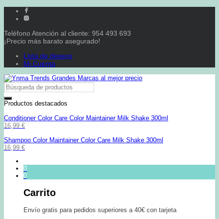
Teléfono Atención al cliente: 954 493 693
¡Precio más barato asegurado!
Lista de deseos
Mi Cuenta
Productos destacados
Conditioner Color Care Color Maintainer Milk Shake 300ml
16,99
€
Shampoo Color Maintainer Color Care Milk Shake 300ml
16,99
€
0
0
Carrito
Envío gratis para pedidos superiores a 40€ con tarjeta