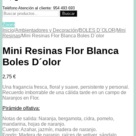
Teléfono Atención al cliente: 954 493 693
Buscar
Buscar
por:
Zoom
Inicio
/
Ambientadores y Decoración
/
BOLES D`OLOR
/
Mini
Resinas
/
Mini Resinas Flor Blanca Boles D´olor
Mini Resinas Flor Blanca
Boles D´olor
2,75
€
Una fragancia fresca, floral y suave, persistente y personal.
Recuerdo imborrable de una cálida tarde en un campo de
Naranjos en Flor.
Pirámide olfativa:
Notas de salida: Naranja, bergamota, cidra, pomelo,
mandarina, hojas de naranjo.
Cuerpo: Azahar, jazmín, madera de naranjo.
Fondo: Madera de naranjo, raíces de vetiver, sándalo,