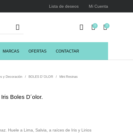
Lista de deseos
Mi Cuenta
0
0
MARCAS
OFERTAS
CONTACTAR
URSOS
HIGIENE
Juegos y juguetes
ENCIALES
s y Decoración
/
BOLES D`OLOR
/
Mini Resinas
Iris Boles D´olor.
Utensilios de Peluquería
Z.one Concept
enaz. Huele a Lima, Salvia, a raíces de Iris y Lirios