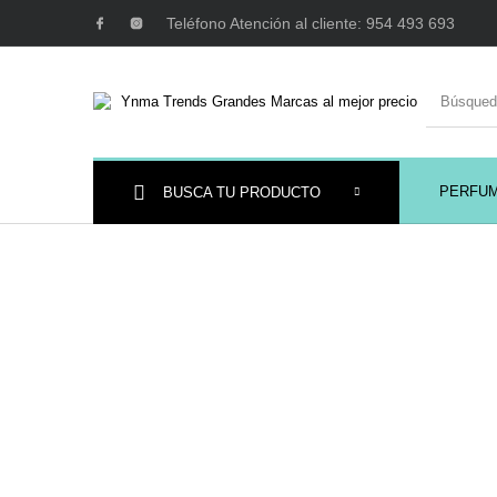
Teléfono Atención al cliente: 954 493 693
PERFU
BUSCA TU PRODUCTO
Ambientadores y
AUSTRALIAN GOLD
AUTOBRONC
Decoración
MAQUILLAJE
Mobiliario Peluquería