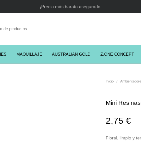
¡Precio más barato asegurado!
MES
MAQUILLAJE
AUSTRALIAN GOLD
Z.ONE CONCEPT
C
EADORES
CABELLO
COSMÉTICA
PRES
Inicio
/
Ambientadore
Mini Resinas 
MODA
PERFUMES
Prosolaris
2,75
€
Floral, limpio y t