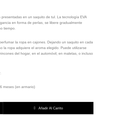
 presentadas en un saquito de tul. La tecnología EVA
agancia en forma de perlas, se libere gradualmente
o tiempo.
perfumar la ropa en cajones. Dejando un saquito en cada
o la ropa adquiere el aroma elegido. Puede utilizarse
rincones del hogar, en el automóvil, en maletas, o incluso
.
6 meses (en armario)
oles D´olor. cantidad
Añadir Al Carrito