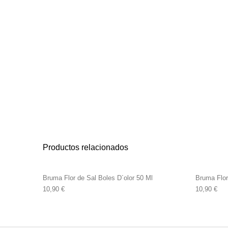
Productos relacionados
Bruma Flor de Sal Boles D´olor 50 Ml
Bruma Flor 
10,90
€
10,90
€