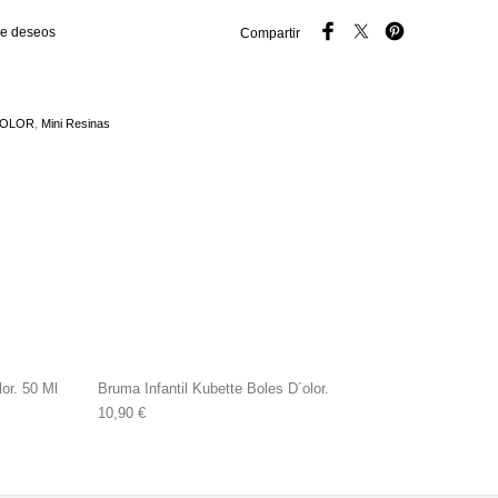
 de deseos
Compartir
`OLOR
,
Mini Resinas
or. 50 Ml
Bruma Infantil Kubette Boles D´olor.
10,90
€