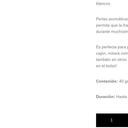
blancos.
Perlas aromáticas
permite que la fr
durante muchísim
Es perfecta para 
cajón, notará com
también en otros 
en el bolso!
Contenido:
40 gr
Duración:
Hasta 
Mini Resinas Iris B