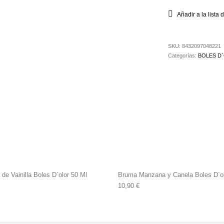
Añadir a la lista
SKU:
8432097048221
Categorías:
BOLES D
de Vainilla Boles D´olor 50 Ml
Bruma Manzana y Canela Boles D´ol
10,90
€