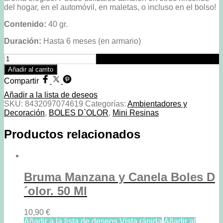
del hogar, en el automóvil, en maletas, o incluso en el bolso!
Contenido:
40 gr.
Duración:
Hasta 6 meses (en armario)
Mini
Resinas
Añadir al carrito
Jazmin
Compartir
Blanco
Boles
Añadir a la lista de deseos
D
SKU:
8432097074619
Categorías:
Ambientadores y
´olor
Decoración
,
BOLES D`OLOR
,
Mini Resinas
cantidad
Productos relacionados
Bruma Manzana y Canela Boles D
´olor. 50 Ml
10,90
€
Añadir a la lista de deseos
Vista rápida
Añadir al