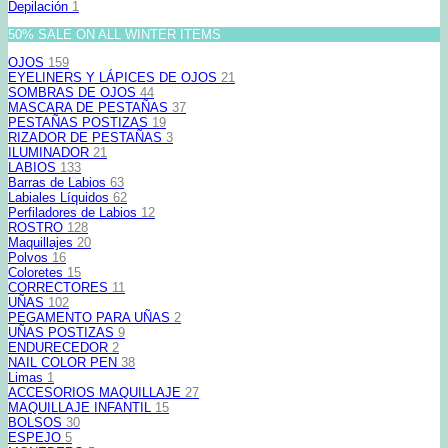
Depilación
1
50% SALE ON ALL WINTER ITEMS
OJOS
159
EYELINERS Y LÁPICES DE OJOS
21
SOMBRAS DE OJOS
44
MASCARA DE PESTAÑAS
37
PESTAÑAS POSTIZAS
19
RIZADOR DE PESTAÑAS
3
ILUMINADOR
21
LABIOS
133
Barras de Labios
63
Labiales Líquidos
62
Perfiladores de Labios
12
ROSTRO
128
Maquillajes
20
Polvos
16
Coloretes
15
CORRECTORES
11
UÑAS
102
PEGAMENTO PARA UÑAS
2
UÑAS POSTIZAS
9
ENDURECEDOR
2
NAIL COLOR PEN
38
Limas
1
ACCESORIOS MAQUILLAJE
27
MAQUILLAJE INFANTIL
15
BOLSOS
30
ESPEJO
5