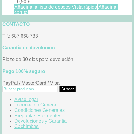
10,90
€
Añadir a la lista de deseos
Vista rápida
Añadir al
carrito
CONTACTO
Tlf.: 687 668 733
Garantía de devolución
Plazo de 30 días para devolución
Pago 100% seguro
PayPal / MasterCard / Visa
Buscar
Buscar
por:
Aviso legal
Información General
Condiciones Generales
Preguntas Frecuentes
Devoluciones y Garantía
Cachimbas