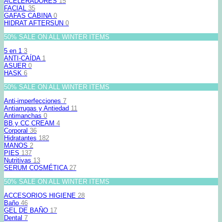
ACELERADORES
15
FACIAL
35
GAFAS CABINA
0
HIDRAT AFTERSUN
0
50% SALE ON ALL WINTER ITEMS
5 en 1
3
ANTI-CAÍDA
1
ASUER
0
HASK
6
50% SALE ON ALL WINTER ITEMS
Anti-imperfecciones
7
Antiarrugas y Antiedad
11
Antimanchas
0
BB y CC CREAM
4
Corporal
36
Hidratantes
182
MANOS
2
PIES
137
Nutritivas
13
SERUM COSMÉTICA
27
50% SALE ON ALL WINTER ITEMS
ACCESORIOS HIGIENE
28
Baño
46
GEL DE BAÑO
17
Dental
7