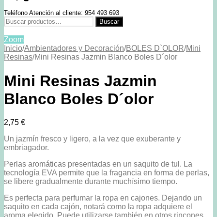
Teléfono Atención al cliente: 954 493 693
Buscar
Buscar
por:
Zoom
Inicio
/
Ambientadores y Decoración
/
BOLES D`OLOR
/
Mini
Resinas
/
Mini Resinas Jazmin Blanco Boles D´olor
Mini Resinas Jazmin
Blanco Boles D´olor
2,75
€
Un jazmín fresco y ligero, a la vez que exuberante y
embriagador.
Perlas aromáticas presentadas en un saquito de tul. La
tecnología EVA permite que la fragancia en forma de perlas,
se libere gradualmente durante muchísimo tiempo.
Es perfecta para perfumar la ropa en cajones. Dejando un
saquito en cada cajón, notará como la ropa adquiere el
aroma elegido. Puede utilizarse también en otros rincones