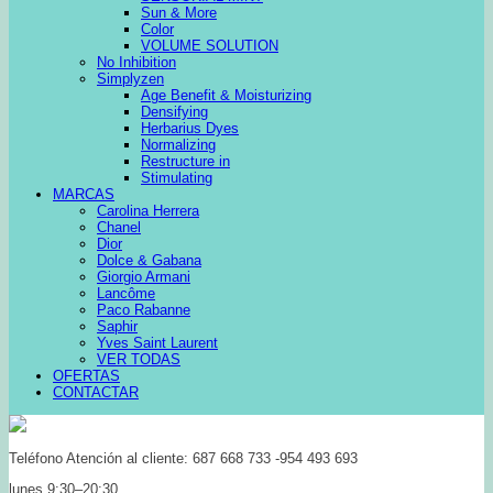
Sun & More
Color
VOLUME SOLUTION
No Inhibition
Simplyzen
Age Benefit & Moisturizing
Densifying
Herbarius Dyes
Normalizing
Restructure in
Stimulating
MARCAS
Carolina Herrera
Chanel
Dior
Dolce & Gabana
Giorgio Armani
Lancôme
Paco Rabanne
Saphir
Yves Saint Laurent
VER TODAS
OFERTAS
CONTACTAR
Teléfono Atención al cliente: 687 668 733 -954 493 693
lunes 9:30–20:30