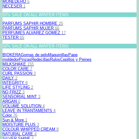
MONEDERO
5
NECESER
1
50% SALE ON ALL WINTER ITEMS
PARFUMS SAPHIR HOMBRE
25
PARFUMS SAPHIR MUJER
66
PERFUMES ALVAREZ GOMEZ
17
TESTER
65
50% SALE ON ALL WINTER ITEMS
BIOKERA
Gomas de pelo
Maquinillas
Pape
moldedor
Pinzas
Redecillas
Rulos
Cepillos y Peines
MILKSHAKE
155
COLOR CARE
7
CURL PASSION
3
DAILY
2
INTEGRITY
8
LIFE STYLING
2
NO FRIZZ
3
SENSORIAL MINT
3
ARGAN
0
VOLUME SOLUTION
4
LEAVE IN TRANTAMENTS
4
Color
76
Sun & More
1
MOISTURE PLUS
3
COLOUR WHIPPED CREAM
8
NATURAL CARE
4
SILVER SHINE
5