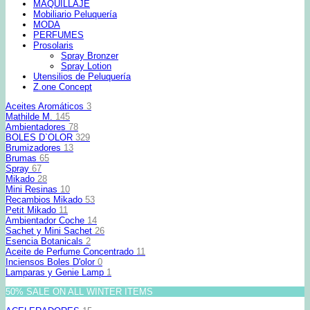
MAQUILLAJE
Mobiliario Peluquería
MODA
PERFUMES
Prosolaris
Spray Bronzer
Spray Lotion
Utensilios de Peluquería
Z.one Concept
Aceites Aromáticos
3
Mathilde M.
145
Ambientadores
78
BOLES D`OLOR
329
Brumizadores
13
Brumas
65
Spray
67
Mikado
28
Mini Resinas
10
Recambios Mikado
53
Petit Mikado
11
Ambientador Coche
14
Sachet y Mini Sachet
26
Esencia Botanicals
2
Aceite de Perfume Concentrado
11
Inciensos Boles D'olor
0
Lamparas y Genie Lamp
1
50% SALE ON ALL WINTER ITEMS