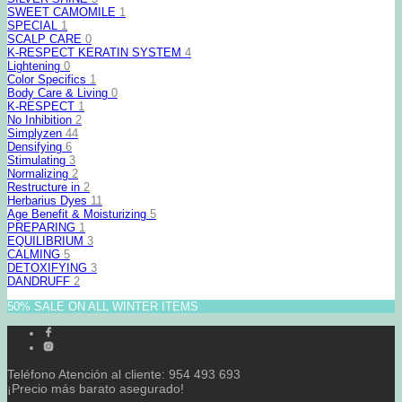
SWEET CAMOMILE
1
SPECIAL
1
SCALP CARE
0
K-RESPECT KERATIN SYSTEM
4
Lightening
0
Color Specifics
1
Body Care & Living
0
K-RESPECT
1
No Inhibition
2
Simplyzen
44
Densifying
6
Stimulating
3
Normalizing
2
Restructure in
2
Herbarius Dyes
11
Age Benefit & Moisturizing
5
PREPARING
1
EQUILIBRIUM
3
CALMING
5
DETOXIFYING
3
DANDRUFF
2
50% SALE ON ALL WINTER ITEMS
Teléfono Atención al cliente: 954 493 693
¡Precio más barato asegurado!