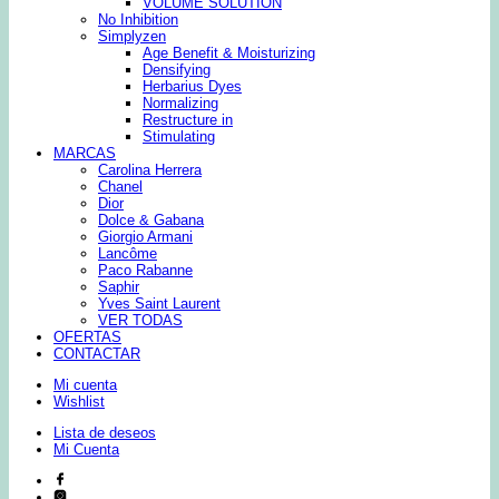
VOLUME SOLUTION
No Inhibition
Simplyzen
Age Benefit & Moisturizing
Densifying
Herbarius Dyes
Normalizing
Restructure in
Stimulating
MARCAS
Carolina Herrera
Chanel
Dior
Dolce & Gabana
Giorgio Armani
Lancôme
Paco Rabanne
Saphir
Yves Saint Laurent
VER TODAS
OFERTAS
CONTACTAR
Mi cuenta
Wishlist
Lista de deseos
Mi Cuenta