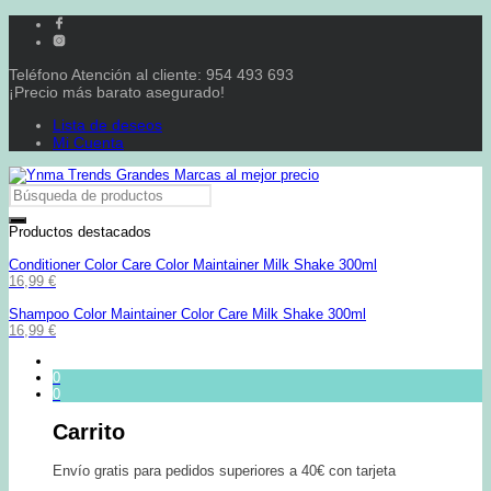
Teléfono Atención al cliente: 954 493 693
¡Precio más barato asegurado!
Lista de deseos
Mi Cuenta
Productos destacados
Conditioner Color Care Color Maintainer Milk Shake 300ml
16,99
€
Shampoo Color Maintainer Color Care Milk Shake 300ml
16,99
€
0
0
Carrito
Envío gratis para pedidos superiores a 40€ con tarjeta