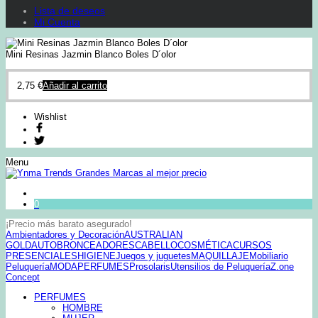
Lista de deseos
Mi Cuenta
Mini Resinas Jazmin Blanco Boles D´olor
2,75
€
Añadir al carrito
Wishlist
Menu
0
¡Precio más barato asegurado!
Ambientadores y Decoración
AUSTRALIAN
GOLD
AUTOBRONCEADORES
CABELLO
COSMÉTICA
CURSOS
PRESENCIALES
HIGIENE
Juegos y juguetes
MAQUILLAJE
Mobiliario
Peluquería
MODA
PERFUMES
Prosolaris
Utensilios de Peluquería
Z.one
Concept
PERFUMES
HOMBRE