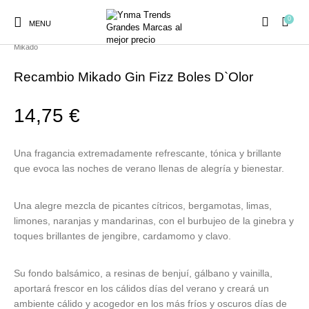
0
MENU
Inicio
/
Ambientadores y Decoración
/
BOLES D`OLOR
/
Recambios
Mikado
Recambio Mikado Gin Fizz Boles D`Olor
14,75
€
Ambientadores y
AUSTRALIAN GOLD
AUTOBRONCEADORES
CABELLO
Decoración
Una fragancia extremadamente refrescante, tónica y brillante
que evoca las noches de verano llenas de alegría y bienestar.
CURSOS
COSMÉTICA
HIGIENE
Juegos y juguetes
Una alegre mezcla de picantes cítricos, bergamotas, limas,
PRESENCIALES
limones, naranjas y mandarinas, con el burbujeo de la ginebra y
toques brillantes de jengibre, cardamomo y clavo.
MAQUILLAJE
Mobiliario Peluquería
MODA
PERFUMES
Su fondo balsámico, a resinas de benjuí, gálbano y vainilla,
aportará frescor en los cálidos días del verano y creará un
ambiente cálido y acogedor en los más fríos y oscuros días de