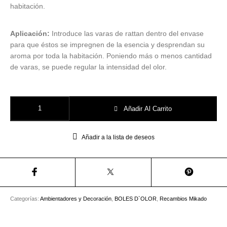
habitación.
Aplicación:
Introduce las varas de rattan dentro del envase
para que éstos se impregnen de la esencia y desprendan su
aroma por toda la habitación. Poniendo más o menos cantidad
de varas, se puede regular la intensidad del olor.
Recambio Mikado Gin Fizz Boles D`Olor cantidad
Añadir Al Carrito
Añadir a la lista de deseos
Categorías:
Ambientadores y Decoración
,
BOLES D`OLOR
,
Recambios Mikado