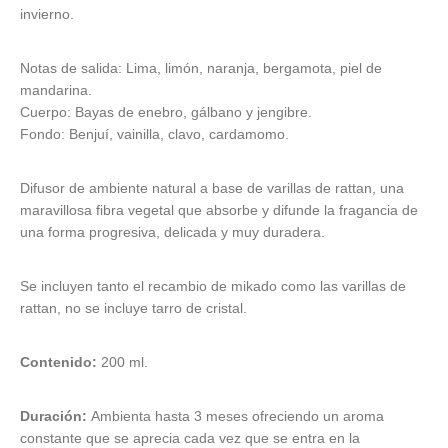
Utensilios de
Prosolaris
Z.one Concept
invierno.
Peluquería
Notas de salida: Lima, limón, naranja, bergamota, piel de
mandarina.
Cuerpo: Bayas de enebro, gálbano y jengibre.
Fondo: Benjuí, vainilla, clavo, cardamomo.
Difusor de ambiente natural a base de varillas de rattan, una
maravillosa fibra vegetal que absorbe y difunde la fragancia de
una forma progresiva, delicada y muy duradera.
Se incluyen tanto el recambio de mikado como las varillas de
rattan, no se incluye tarro de cristal.
Contenido:
200 ml.
Duración:
Ambienta hasta 3 meses ofreciendo un aroma
constante que se aprecia cada vez que se entra en la