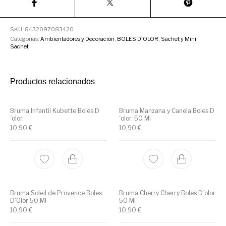
Utensilios de
Prosolaris
Z.one Concept
Peluquería
SKU:
8432097083420
Categorías:
Ambientadores y Decoración
,
BOLES D`OLOR
,
Sachet y Mini
Sachet
Productos relacionados
Bruma Infantil Kubette Boles D
Bruma Manzana y Canela Boles D
´olor.
´olor. 50 Ml
10,90
€
10,90
€
Bruma Soleil de Provence Boles
Bruma Cherry Cherry Boles D´olor
D`Olor 50 Ml
50 Ml
10,90
€
10,90
€