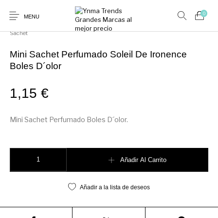
0
MENU
Inicio
/
Ambientadores y Decoración
/
BOLES D`OLOR
/
Sachet y Mini
Sachet
Mini Sachet Perfumado Soleil De Ironence
Boles D´olor
1,15
€
Ambientadores y
AUSTRALIAN GOLD
AUTOBRONCEADORES
CABELLO
Decoración
Mini Sachet Perfumado Boles D´olor.
CURSOS
COSMÉTICA
HIGIENE
Juegos y juguetes
PRESENCIALES
Mini Sachet Perfumado Soleil De Ironence Boles D´olor cantidad
Añadir Al Carrito
MAQUILLAJE
Mobiliario Peluquería
MODA
PERFUMES
Añadir a la lista de deseos