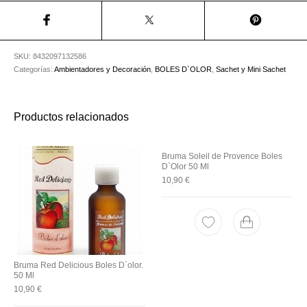
Utensilios de
Prosolaris
Z.one Concept
Peluquería
SKU:
8432097132586
Categorías:
Ambientadores y Decoración
,
BOLES D`OLOR
,
Sachet y Mini Sachet
Productos relacionados
Bruma Soleil de Provence Boles
D`Olor 50 Ml
10,90
€
Bruma Red Delicious Boles D´olor.
50 Ml
10,90
€