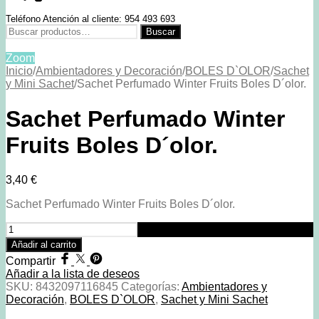
Teléfono Atención al cliente: 954 493 693
Buscar
Buscar
por:
Zoom
Inicio
/
Ambientadores y Decoración
/
BOLES D`OLOR
/
Sachet
y Mini Sachet
/
Sachet Perfumado Winter Fruits Boles D´olor.
Sachet Perfumado Winter
Fruits Boles D´olor.
3,40
€
Sachet Perfumado Winter Fruits Boles D´olor.
Sachet
Perfumado
Añadir al carrito
Winter
Compartir
Fruits
Añadir a la lista de deseos
Boles
SKU:
8432097116845
Categorías:
Ambientadores y
D
Decoración
,
BOLES D`OLOR
,
Sachet y Mini Sachet
´olor.
cantidad