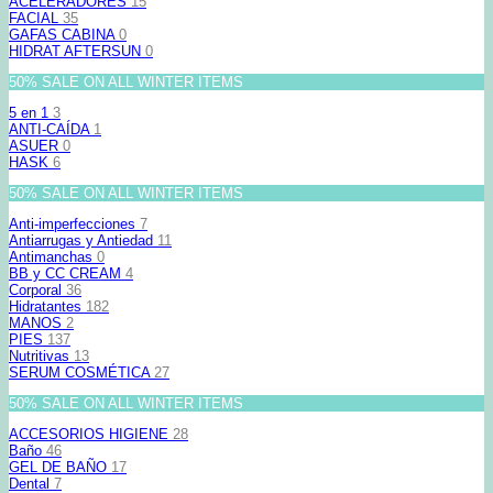
ACELERADORES
15
FACIAL
35
GAFAS CABINA
0
HIDRAT AFTERSUN
0
50% SALE ON ALL WINTER ITEMS
5 en 1
3
ANTI-CAÍDA
1
ASUER
0
HASK
6
50% SALE ON ALL WINTER ITEMS
Anti-imperfecciones
7
Antiarrugas y Antiedad
11
Antimanchas
0
BB y CC CREAM
4
Corporal
36
Hidratantes
182
MANOS
2
PIES
137
Nutritivas
13
SERUM COSMÉTICA
27
50% SALE ON ALL WINTER ITEMS
ACCESORIOS HIGIENE
28
Baño
46
GEL DE BAÑO
17
Dental
7