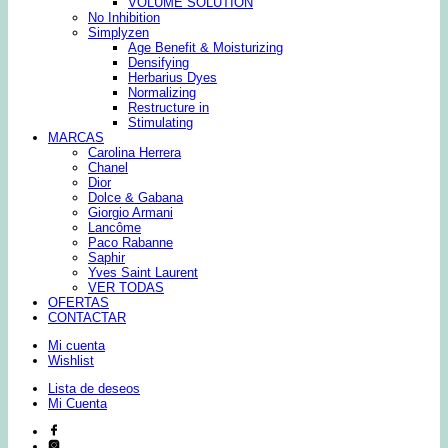
VOLUME SOLUTION
No Inhibition
Simplyzen
Age Benefit & Moisturizing
Densifying
Herbarius Dyes
Normalizing
Restructure in
Stimulating
MARCAS
Carolina Herrera
Chanel
Dior
Dolce & Gabana
Giorgio Armani
Lancôme
Paco Rabanne
Saphir
Yves Saint Laurent
VER TODAS
OFERTAS
CONTACTAR
Mi cuenta
Wishlist
Lista de deseos
Mi Cuenta