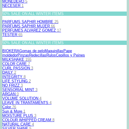
MONEDERO
5
NECESER
1
50% SALE ON ALL WINTER ITEMS
PARFUMS SAPHIR HOMBRE
25
PARFUMS SAPHIR MUJER
66
PERFUMES ALVAREZ GOMEZ
17
TESTER
65
50% SALE ON ALL WINTER ITEMS
BIOKERA
Gomas de pelo
Maquinillas
Pape
moldedor
Pinzas
Redecillas
Rulos
Cepillos y Peines
MILKSHAKE
155
COLOR CARE
7
CURL PASSION
3
DAILY
2
INTEGRITY
8
LIFE STYLING
2
NO FRIZZ
3
SENSORIAL MINT
3
ARGAN
0
VOLUME SOLUTION
4
LEAVE IN TRANTAMENTS
4
Color
76
Sun & More
1
MOISTURE PLUS
3
COLOUR WHIPPED CREAM
8
NATURAL CARE
4
SILVER SHINE
5