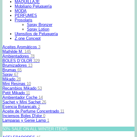
MAQUILLAJE
Mobiliario Peluquería
MODA
PERFUMES
Prosolaris
Spray Bronzer
Spray Lotion
Utensilios de Peluquería
Z.one Concept
Aceites Aromáticos
3
Mathilde M.
145
Ambientadores
78
BOLES D`OLOR
329
Brumizadores
13
Brumas
65
Spray
67
Mikado
28
Mini Resinas
10
Recambios Mikado
53
Petit Mikado
11
Ambientador Coche
14
Sachet y Mini Sachet
26
Esencia Botanicals
2
Aceite de Perfume Concentrado
11
Inciensos Boles D'olor
0
Lamparas y Genie Lamp
1
50% SALE ON ALL WINTER ITEMS