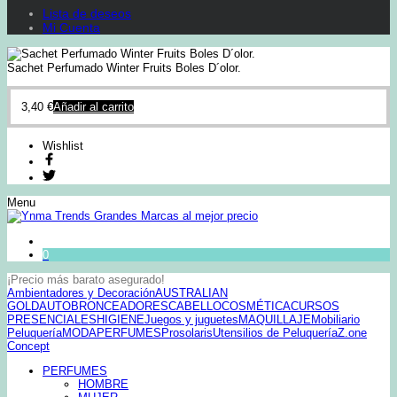
Lista de deseos
Mi Cuenta
Sachet Perfumado Winter Fruits Boles D´olor.
3,40
€
Añadir al carrito
Wishlist
Menu
0
¡Precio más barato asegurado!
Ambientadores y Decoración
AUSTRALIAN
GOLD
AUTOBRONCEADORES
CABELLO
COSMÉTICA
CURSOS
PRESENCIALES
HIGIENE
Juegos y juguetes
MAQUILLAJE
Mobiliario
Peluquería
MODA
PERFUMES
Prosolaris
Utensilios de Peluquería
Z.one
Concept
PERFUMES
HOMBRE