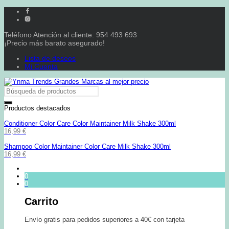
Teléfono Atención al cliente: 954 493 693
¡Precio más barato asegurado!
Lista de deseos
Mi Cuenta
Productos destacados
Conditioner Color Care Color Maintainer Milk Shake 300ml
16,99
€
Shampoo Color Maintainer Color Care Milk Shake 300ml
16,99
€
0
0
Carrito
Envío gratis para pedidos superiores a 40€ con tarjeta