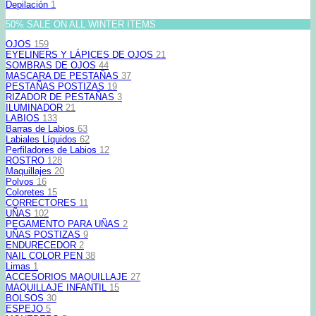
Depilación
1
50% SALE ON ALL WINTER ITEMS
OJOS
159
EYELINERS Y LÁPICES DE OJOS
21
SOMBRAS DE OJOS
44
MASCARA DE PESTAÑAS
37
PESTAÑAS POSTIZAS
19
RIZADOR DE PESTAÑAS
3
ILUMINADOR
21
LABIOS
133
Barras de Labios
63
Labiales Líquidos
62
Perfiladores de Labios
12
ROSTRO
128
Maquillajes
20
Polvos
16
Coloretes
15
CORRECTORES
11
UÑAS
102
PEGAMENTO PARA UÑAS
2
UÑAS POSTIZAS
9
ENDURECEDOR
2
NAIL COLOR PEN
38
Limas
1
ACCESORIOS MAQUILLAJE
27
MAQUILLAJE INFANTIL
15
BOLSOS
30
ESPEJO
5