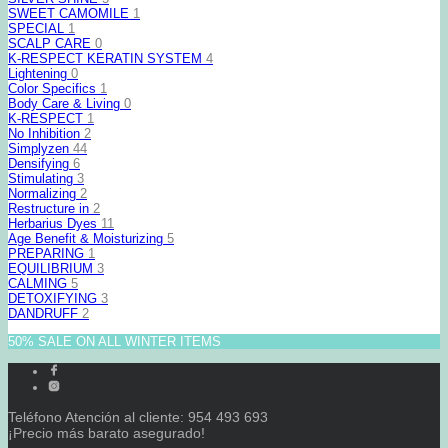
SWEET CAMOMILE
1
SPECIAL
1
SCALP CARE
0
K-RESPECT KERATIN SYSTEM
4
Lightening
0
Color Specifics
1
Body Care & Living
0
K-RESPECT
1
No Inhibition
2
Simplyzen
44
Densifying
6
Stimulating
3
Normalizing
2
Restructure in
2
Herbarius Dyes
11
Age Benefit & Moisturizing
5
PREPARING
1
EQUILIBRIUM
3
CALMING
5
DETOXIFYING
3
DANDRUFF
2
50% SALE ON ALL WINTER ITEMS
Teléfono Atención al cliente: 954 493 693
¡Precio más barato asegurado!