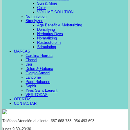
Sun & More
Color
VOLUME SOLUTION
No Inhibition
Simplyzen
Age Benefit & Moisturizing
Densifying
Herbarius Dyes
Normalizing
Restructure in
Stimulating
MARCAS
Carolina Herrera
Chanel
Dior
Dolce & Gabana
Giorgio Armani
Lancôme
Paco Rabanne
Saphir
Yves Saint Laurent
VER TODAS
OFERTAS
CONTACTAR
Teléfono Atención al cliente: 687 668 733 -954 493 693
lunes 9:30–20:30