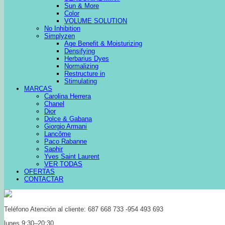
Sun & More
Color
VOLUME SOLUTION
No Inhibition
Simplyzen
Age Benefit & Moisturizing
Densifying
Herbarius Dyes
Normalizing
Restructure in
Stimulating
MARCAS
Carolina Herrera
Chanel
Dior
Dolce & Gabana
Giorgio Armani
Lancôme
Paco Rabanne
Saphir
Yves Saint Laurent
VER TODAS
OFERTAS
CONTACTAR
Teléfono Atención al cliente: 687 668 733 -954 493 693
lunes 9:30–20:30