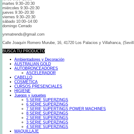
martes 9:30–20:30
miércoles 9:30–20:30
jueves 9:30–20:30
viernes 9:30–20:30
sábado 10:00–14:00
domingo Cerrado
ynmatrends@gmail.com
Calle Joaquín Romero Murube, 16, 41720 Los Palacios y Villafranca, (Sevill
BUSCA TU PRODUCTO
Ambientadores y Decoración
AUSTRALIAN GOLD
AUTOBRONCEADORES
ASCELERADOR
CABELLO
COSMÉTICA
CURSOS PRESENCIALES
HIGIENE
Juegos y juguetes
5 SERIE SUPERZINGS
6 SERIE SUPERZINGS
7 SERIE SUPERTINGS POWER MACHINES
8 SERIE SUPERZINGS
2 SERIE SUPERZINGS
3 SERIE SUPERZINGS
4 SERIE SUPERZINGS
MAQUILLAJE