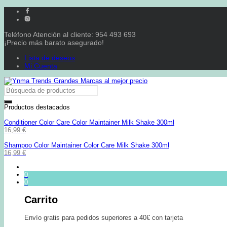
Teléfono Atención al cliente: 954 493 693
¡Precio más barato asegurado!
Lista de deseos
Mi Cuenta
Productos destacados
Conditioner Color Care Color Maintainer Milk Shake 300ml
16,99
€
Shampoo Color Maintainer Color Care Milk Shake 300ml
16,99
€
0
0
Carrito
Envío gratis para pedidos superiores a 40€ con tarjeta