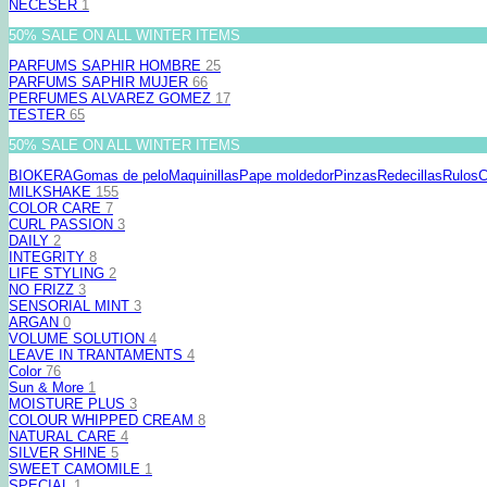
NECESER
1
50% SALE ON ALL WINTER ITEMS
PARFUMS SAPHIR HOMBRE
25
PARFUMS SAPHIR MUJER
66
PERFUMES ALVAREZ GOMEZ
17
TESTER
65
50% SALE ON ALL WINTER ITEMS
BIOKERA
Gomas de pelo
Maquinillas
Pape moldedor
Pinzas
Redecillas
Rulos
C
MILKSHAKE
155
COLOR CARE
7
CURL PASSION
3
DAILY
2
INTEGRITY
8
LIFE STYLING
2
NO FRIZZ
3
SENSORIAL MINT
3
ARGAN
0
VOLUME SOLUTION
4
LEAVE IN TRANTAMENTS
4
Color
76
Sun & More
1
MOISTURE PLUS
3
COLOUR WHIPPED CREAM
8
NATURAL CARE
4
SILVER SHINE
5
SWEET CAMOMILE
1
SPECIAL
1