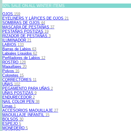
50% SALE ON ALL WINTER ITEMS
OJOS
159
EYELINERS Y LÁPICES DE OJOS
21
SOMBRAS DE OJOS
44
MASCARA DE PESTAÑAS
37
PESTAÑAS POSTIZAS
19
RIZADOR DE PESTAÑAS
3
ILUMINADOR
21
LABIOS
133
Barras de Labios
63
Labiales Líquidos
62
Perfiladores de Labios
12
ROSTRO
128
Maquillajes
20
Polvos
16
Coloretes
15
CORRECTORES
11
UÑAS
102
PEGAMENTO PARA UÑAS
2
UÑAS POSTIZAS
9
ENDURECEDOR
2
NAIL COLOR PEN
38
Limas
1
ACCESORIOS MAQUILLAJE
27
MAQUILLAJE INFANTIL
15
BOLSOS
30
ESPEJO
5
MONEDERO
5