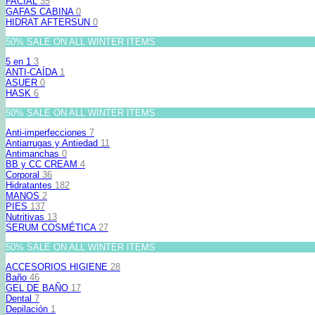
FACIAL
35
GAFAS CABINA
0
HIDRAT AFTERSUN
0
50% SALE ON ALL WINTER ITEMS
5 en 1
3
ANTI-CAÍDA
1
ASUER
0
HASK
6
50% SALE ON ALL WINTER ITEMS
Anti-imperfecciones
7
Antiarrugas y Antiedad
11
Antimanchas
0
BB y CC CREAM
4
Corporal
36
Hidratantes
182
MANOS
2
PIES
137
Nutritivas
13
SERUM COSMÉTICA
27
50% SALE ON ALL WINTER ITEMS
ACCESORIOS HIGIENE
28
Baño
46
GEL DE BAÑO
17
Dental
7
Depilación
1