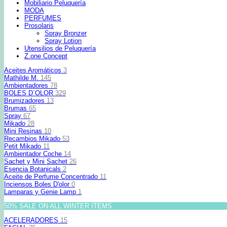
Mobiliario Peluquería
MODA
PERFUMES
Prosolaris
Spray Bronzer
Spray Lotion
Utensilios de Peluquería
Z.one Concept
Aceites Aromáticos
3
Mathilde M.
145
Ambientadores
78
BOLES D`OLOR
329
Brumizadores
13
Brumas
65
Spray
67
Mikado
28
Mini Resinas
10
Recambios Mikado
53
Petit Mikado
11
Ambientador Coche
14
Sachet y Mini Sachet
26
Esencia Botanicals
2
Aceite de Perfume Concentrado
11
Inciensos Boles D'olor
0
Lamparas y Genie Lamp
1
50% SALE ON ALL WINTER ITEMS
ACELERADORES
15