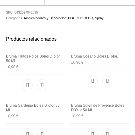
Utensilios de
Prosolaris
Z.one Concept
Peluquería
SKU:
8432097042595
Categorías:
Ambientadores y Decoración
,
BOLES D`OLOR
,
Spray
Productos relacionados
Bruma Frutos Rojos Boles D´olor
Bruma Océano Boles D´olor.
50 Ml
10,90
€
10,90
€
Bruma Gardenia Boles D´olor 50
Bruma Soleil de Provence Boles
Ml
D`Olor 50 Ml
10,90
€
10,90
€