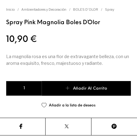
Utensilios de
Prosolaris
Z.one Concept
Inicio
/
Ambientadores y Decoración
/
BOLES D`OLOR
/
Spray
Peluquería
Spray Pink Magnolia Boles D`Olor
10,90
€
La magnolia rosa es una flor de extravagante belleza, con un
aroma exquisito, fresco, majestuoso y radiante.
Spray Pink Magnolia Boles D`Olor cantidad
Añadir Al Carrito
Añadir a la lista de deseos