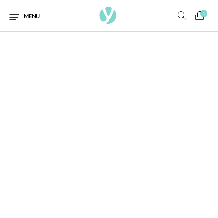
0
MENU
Ambientadores y
AUSTRALIAN GOLD
AUTOBRONCEADORES
CABELLO
Decoración
CURSOS
COSMÉTICA
HIGIENE
Juegos y juguetes
PRESENCIALES
Mobiliario
MAQUILLAJE
MODA
PERFUMES
Peluquería