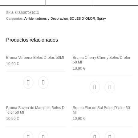
Utensilios de
Prosolaris
Z.one Concept
Peluquería
SKU:
8432097081013
Categorías:
Ambientadores y Decoración
,
BOLES D`OLOR
,
Spray
Productos relacionados
Bruma Verbena Boles D´olor. 50Ml
Bruma Cherry Cherry Boles D´olor
50 Ml
10,90
€
10,90
€
Bruma Savon de Marseille Boles D
Bruma Flor de Sal Boles D´olor 50
´olor 50 Ml
Ml
10,90
€
10,90
€