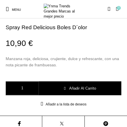
0
MENU
Inicio
/
Ambientadores y Decoración
/
BOLES D`OLOR
/
Spray
Spray Red Delicious Boles D´olor
10,90
€
Ambientadores y
AUSTRALIAN GOLD
AUTOBRONCEADORES
CABELLO
Manzana roja, deliciosa, crujiente, dulce y refrescante, con una
Decoración
nota picante de frambuesas.
CURSOS
COSMÉTICA
HIGIENE
Juegos y juguetes
Spray Red Delicious Boles D´olor cantidad
PRESENCIALES
Añadir Al Carrito
Añadir a la lista de deseos
MAQUILLAJE
Mobiliario Peluquería
MODA
PERFUMES