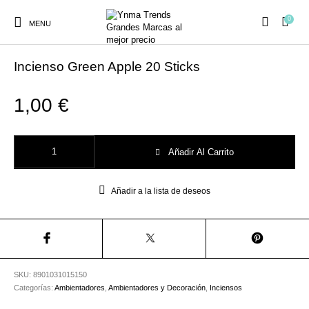
0
MENU
Inicio
/
Ambientadores y Decoración
/
Inciensos
Incienso Green Apple 20 Sticks
1,00
€
Ambientadores y
AUSTRALIAN GOLD
AUTOBRONCEADORES
CABELLO
Incienso Green Apple 20 Sticks cantidad
Decoración
Añadir Al Carrito
Añadir a la lista de deseos
CURSOS
COSMÉTICA
HIGIENE
Juegos y juguetes
PRESENCIALES
MAQUILLAJE
Mobiliario Peluquería
MODA
PERFUMES
SKU:
8901031015150
Categorías:
Ambientadores
,
Ambientadores y Decoración
,
Inciensos