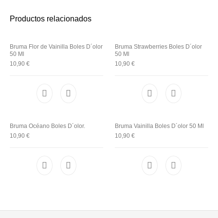
Utensilios de
Prosolaris
Z.one Concept
Peluquería
Productos relacionados
Bruma Flor de Vainilla Boles D´olor
Bruma Strawberries Boles D´olor
50 Ml
50 Ml
10,90
€
10,90
€
Bruma Océano Boles D´olor.
Bruma Vainilla Boles D´olor 50 Ml
10,90
€
10,90
€