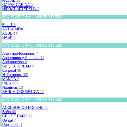
FACIAL
35
GAFAS CABINA
0
HIDRAT AFTERSUN
0
50% SALE ON ALL WINTER ITEMS
5 en 1
3
ANTI-CAÍDA
1
ASUER
0
HASK
6
50% SALE ON ALL WINTER ITEMS
Anti-imperfecciones
7
Antiarrugas y Antiedad
11
Antimanchas
0
BB y CC CREAM
4
Corporal
36
Hidratantes
182
MANOS
2
PIES
137
Nutritivas
13
SERUM COSMÉTICA
27
50% SALE ON ALL WINTER ITEMS
ACCESORIOS HIGIENE
28
Baño
46
GEL DE BAÑO
17
Dental
7
Depilación
1