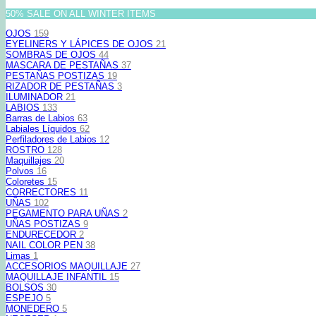
50% SALE ON ALL WINTER ITEMS
OJOS
159
EYELINERS Y LÁPICES DE OJOS
21
SOMBRAS DE OJOS
44
MASCARA DE PESTAÑAS
37
PESTAÑAS POSTIZAS
19
RIZADOR DE PESTAÑAS
3
ILUMINADOR
21
LABIOS
133
Barras de Labios
63
Labiales Líquidos
62
Perfiladores de Labios
12
ROSTRO
128
Maquillajes
20
Polvos
16
Coloretes
15
CORRECTORES
11
UÑAS
102
PEGAMENTO PARA UÑAS
2
UÑAS POSTIZAS
9
ENDURECEDOR
2
NAIL COLOR PEN
38
Limas
1
ACCESORIOS MAQUILLAJE
27
MAQUILLAJE INFANTIL
15
BOLSOS
30
ESPEJO
5
MONEDERO
5