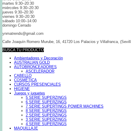
martes 9:30–20:30
miércoles 9:30–20:30
jueves 9:30–20:30
viernes 9:30–20:30
sábado 10:00–14:00
domingo Cerrado
ynmatrends@gmail.com
Calle Joaquín Romero Murube, 16, 41720 Los Palacios y Villafranca, (Sevill
BUSCA TU PRODUCTO
Ambientadores y Decoración
AUSTRALIAN GOLD
AUTOBRONCEADORES
ASCELERADOR
CABELLO
COSMÉTICA
CURSOS PRESENCIALES
HIGIENE
Juegos y juguetes
5 SERIE SUPERZINGS
6 SERIE SUPERZINGS
7 SERIE SUPERTINGS POWER MACHINES
8 SERIE SUPERZINGS
2 SERIE SUPERZINGS
3 SERIE SUPERZINGS
4 SERIE SUPERZINGS
MAQUILLAJE