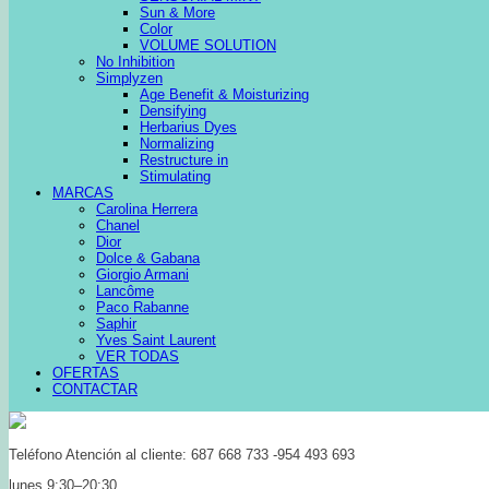
Sun & More
Color
VOLUME SOLUTION
No Inhibition
Simplyzen
Age Benefit & Moisturizing
Densifying
Herbarius Dyes
Normalizing
Restructure in
Stimulating
MARCAS
Carolina Herrera
Chanel
Dior
Dolce & Gabana
Giorgio Armani
Lancôme
Paco Rabanne
Saphir
Yves Saint Laurent
VER TODAS
OFERTAS
CONTACTAR
Teléfono Atención al cliente: 687 668 733 -954 493 693
lunes 9:30–20:30