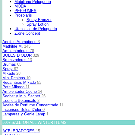
Mobiliario Peluquería
MODA
PERFUMES
Prosolaris
Spray Bronzer
Spray Lotion
Utensilios de Peluquería
Z.one Concept
Aceites Aromáticos
3
Mathilde M.
145
Ambientadores
78
BOLES D`OLOR
329
Brumizadores
13
Brumas
65
Spray
67
Mikado
28
Mini Resinas
10
Recambios Mikado
53
Petit Mikado
11
Ambientador Coche
14
Sachet y Mini Sachet
26
Esencia Botanicals
2
Aceite de Perfume Concentrado
11
Inciensos Boles D'olor
0
Lamparas y Genie Lamp
1
50% SALE ON ALL WINTER ITEMS
ACELERADORES
15