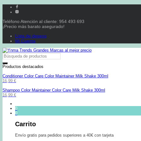
Teléfono Atención al cliente: 954 493 693
¡Precio más barato asegurado!
Lista de deseos
Mi Cuenta
Productos destacados
Conditioner Color Care Color Maintainer Milk Shake 300ml
16,99
€
Shampoo Color Maintainer Color Care Milk Shake 300ml
16,99
€
0
0
Carrito
Envío gratis para pedidos superiores a 40€ con tarjeta