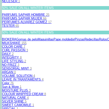
NECESER
1
50% SALE ON ALL WINTER ITEMS
PARFUMS SAPHIR HOMBRE
25
PARFUMS SAPHIR MUJER
66
PERFUMES ALVAREZ GOMEZ
17
TESTER
65
50% SALE ON ALL WINTER ITEMS
BIOKERA
Gomas de pelo
Maquinillas
Pape moldedor
Pinzas
Redecillas
Rulos
C
MILKSHAKE
155
COLOR CARE
7
CURL PASSION
3
DAILY
2
INTEGRITY
8
LIFE STYLING
2
NO FRIZZ
3
SENSORIAL MINT
3
ARGAN
0
VOLUME SOLUTION
4
LEAVE IN TRANTAMENTS
4
Color
76
Sun & More
1
MOISTURE PLUS
3
COLOUR WHIPPED CREAM
8
NATURAL CARE
4
SILVER SHINE
5
SWEET CAMOMILE
1
SPECIAL
1