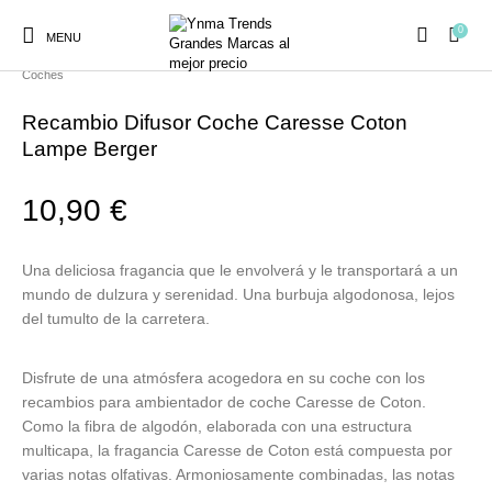
0
MENU
Inicio
/
Ambientadores y Decoración
/
Lampe Berger
/
Lampe Berger
Coches
Recambio Difusor Coche Caresse Coton
Lampe Berger
10,90
€
Ambientadores y
AUSTRALIAN GOLD
AUTOBRONCEADORES
CABELLO
Decoración
Una deliciosa fragancia que le envolverá y le transportará a un
mundo de dulzura y serenidad. Una burbuja algodonosa, lejos
CURSOS
del tumulto de la carretera.
COSMÉTICA
HIGIENE
Juegos y juguetes
PRESENCIALES
Disfrute de una atmósfera acogedora en su coche con los
recambios para ambientador de coche Caresse de Coton.
MAQUILLAJE
Mobiliario Peluquería
MODA
PERFUMES
Como la fibra de algodón, elaborada con una estructura
multicapa, la fragancia Caresse de Coton está compuesta por
varias notas olfativas. Armoniosamente combinadas, las notas