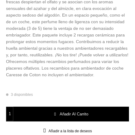
Utensilios de
frescas despiertan el olfato y se asocian con los aromas
Prosolaris
Z.one Concept
Peluquería
sensuales del azahar y del almizcle, en clara evocación al
aspecto sedoso del algodón. En un espacio pequeño, como el
de un coche, este perfume lleno de ligereza con su intensidad
moderada (3 de 5) tiene la ventaja de no ser demasiado
embriagador. Este paquete incluye 2 recargas cerámicas para
prolongar estos momentos fugaces. Contribuimos a reducir la
huella ambiental gracias a nuestros ambientadores recargables
y, por tanto, reutilizables. ¡No los tire! ¡Puede volver a utilizarlos!
Ofrecemos múltiples recambios perfumados para variar los
placeres olfativos. Los recambios para ambientador de coche
Caresse de Coton no incluyen el ambientador.
3 disponibles
Recambio Difusor Coche Caresse Coton Lampe Berger cantidad
Añadir Al Carrito
Añadir a la lista de deseos