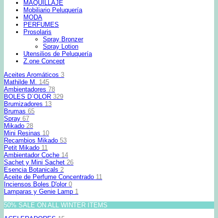
MAQUILLAJE
Mobiliario Peluquería
MODA
PERFUMES
Prosolaris
Spray Bronzer
Spray Lotion
Utensilios de Peluquería
Z.one Concept
Aceites Aromáticos
3
Mathilde M.
145
Ambientadores
78
BOLES D`OLOR
329
Brumizadores
13
Brumas
65
Spray
67
Mikado
28
Mini Resinas
10
Recambios Mikado
53
Petit Mikado
11
Ambientador Coche
14
Sachet y Mini Sachet
26
Esencia Botanicals
2
Aceite de Perfume Concentrado
11
Inciensos Boles D'olor
0
Lamparas y Genie Lamp
1
50% SALE ON ALL WINTER ITEMS