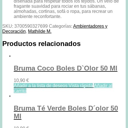
diseñada para respetar todos los tejidos. Un velo de
Mathilde
fragante suavidad para rociar en tus sábanas,
M
almohadas, cortinas, sofá o ropa, para recrear un
cantidad
ambiente reconfortante.
SKU:
3700590327699
Categorías:
Ambientadores y
Decoración
,
Mathilde M.
Productos relacionados
Bruma Coco Boles D`Olor 50 Ml
10,90
€
Añadir a la lista de deseos
Vista rápida
Añadir al
carrito
Bruma Té Verde Boles D´olor 50
Ml