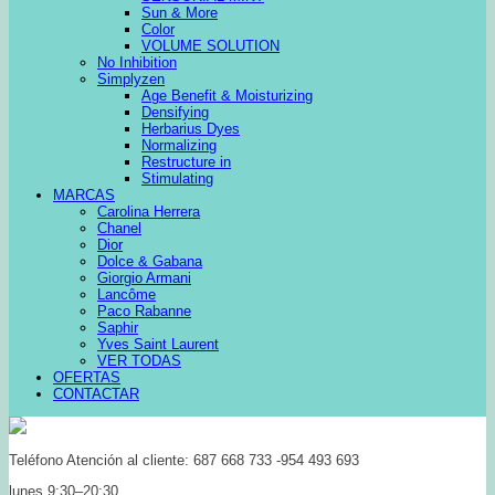
Sun & More
Color
VOLUME SOLUTION
No Inhibition
Simplyzen
Age Benefit & Moisturizing
Densifying
Herbarius Dyes
Normalizing
Restructure in
Stimulating
MARCAS
Carolina Herrera
Chanel
Dior
Dolce & Gabana
Giorgio Armani
Lancôme
Paco Rabanne
Saphir
Yves Saint Laurent
VER TODAS
OFERTAS
CONTACTAR
Teléfono Atención al cliente: 687 668 733 -954 493 693
lunes 9:30–20:30