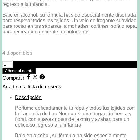
regreso a la infancia.
Bajo en alcohol, su fórmula ha sido especialmente diseñada
para respetar todos los tejidos. Un velo de fragante suavidad
para rociar en tus sábanas, almohadas, cortinas, sofá o ropa,
para recrear un ambiente reconfortante.
4 disponibles
Perfume
para
Añadir al carrito
la
Compartir
ropa
del
Añadir a la lista de deseos
hogar
75
Descripción
ml
Perfume delicadamente tu ropa y todos tus tejidos con
-
la fragancia de lino Nounours, una fragancia fresca y
Aroma
floral, con suaves notas de jazmín y azahar, para un
Osito
delicioso regreso a la infancia.
de
peluche
Bajo en alcohol, su fórmula ha sido especialmente
(Nounours)