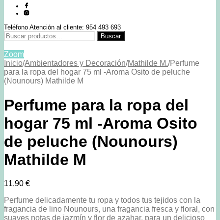
Teléfono Atención al cliente: 954 493 693
Buscar
Buscar
por:
Zoom
Inicio
/
Ambientadores y Decoración
/
Mathilde M.
/
Perfume
para la ropa del hogar 75 ml -Aroma Osito de peluche
(Nounours) Mathilde M
Perfume para la ropa del
hogar 75 ml -Aroma Osito
de peluche (Nounours)
Mathilde M
11,90
€
Perfume delicadamente tu ropa y todos tus tejidos con la
fragancia de lino Nounours, una fragancia fresca y floral, con
suaves notas de jazmín y flor de azahar, para un delicioso