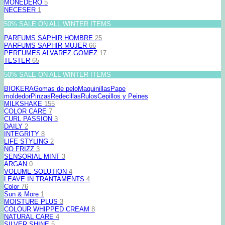
MONEDERO
5
NECESER
1
50% SALE ON ALL WINTER ITEMS
PARFUMS SAPHIR HOMBRE
25
PARFUMS SAPHIR MUJER
66
PERFUMES ALVAREZ GOMEZ
17
TESTER
65
50% SALE ON ALL WINTER ITEMS
BIOKERA
Gomas de pelo
Maquinillas
Pape
moldedor
Pinzas
Redecillas
Rulos
Cepillos y Peines
MILKSHAKE
155
COLOR CARE
7
CURL PASSION
3
DAILY
2
INTEGRITY
8
LIFE STYLING
2
NO FRIZZ
3
SENSORIAL MINT
3
ARGAN
0
VOLUME SOLUTION
4
LEAVE IN TRANTAMENTS
4
Color
76
Sun & More
1
MOISTURE PLUS
3
COLOUR WHIPPED CREAM
8
NATURAL CARE
4
SILVER SHINE
5