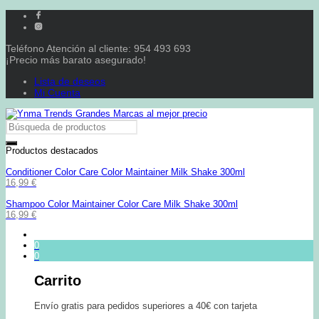
Teléfono Atención al cliente: 954 493 693
¡Precio más barato asegurado!
Lista de deseos
Mi Cuenta
Productos destacados
Conditioner Color Care Color Maintainer Milk Shake 300ml
16,99
€
Shampoo Color Maintainer Color Care Milk Shake 300ml
16,99
€
0
0
Carrito
Envío gratis para pedidos superiores a 40€ con tarjeta