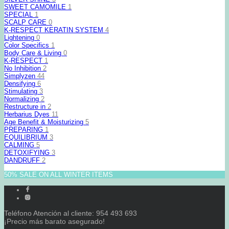
SWEET CAMOMILE
1
SPECIAL
1
SCALP CARE
0
K-RESPECT KERATIN SYSTEM
4
Lightening
0
Color Specifics
1
Body Care & Living
0
K-RESPECT
1
No Inhibition
2
Simplyzen
44
Densifying
6
Stimulating
3
Normalizing
2
Restructure in
2
Herbarius Dyes
11
Age Benefit & Moisturizing
5
PREPARING
1
EQUILIBRIUM
3
CALMING
5
DETOXIFYING
3
DANDRUFF
2
50% SALE ON ALL WINTER ITEMS
Teléfono Atención al cliente: 954 493 693
¡Precio más barato asegurado!