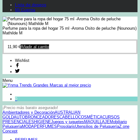
Lista de deseos
Mi Cuenta
Perfume para la ropa del hogar 75 ml -Aroma Osito de peluche (Nounours)
Mathilde M
11,90
€
Añadir al carrito
Wishlist
Menu
0
¡Precio más barato asegurado!
Ambientadores y Decoración
AUSTRALIAN
GOLD
AUTOBRONCEADORES
CABELLO
COSMÉTICA
CURSOS
PRESENCIALES
HIGIENE
Juegos y juguetes
MAQUILLAJE
Mobiliario
Peluquería
MODA
PERFUMES
Prosolaris
Utensilios de Peluquería
Z.one
Concept
PERFUMES