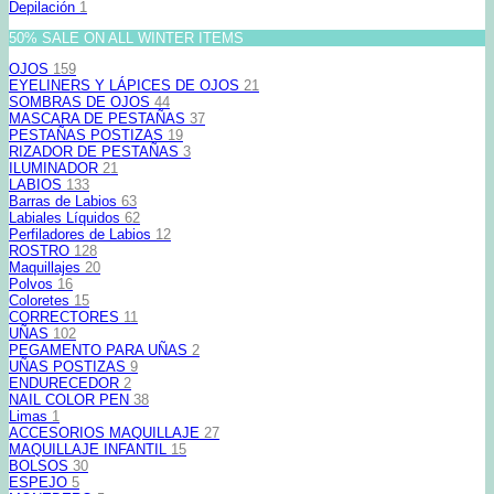
Depilación
1
50% SALE ON ALL WINTER ITEMS
OJOS
159
EYELINERS Y LÁPICES DE OJOS
21
SOMBRAS DE OJOS
44
MASCARA DE PESTAÑAS
37
PESTAÑAS POSTIZAS
19
RIZADOR DE PESTAÑAS
3
ILUMINADOR
21
LABIOS
133
Barras de Labios
63
Labiales Líquidos
62
Perfiladores de Labios
12
ROSTRO
128
Maquillajes
20
Polvos
16
Coloretes
15
CORRECTORES
11
UÑAS
102
PEGAMENTO PARA UÑAS
2
UÑAS POSTIZAS
9
ENDURECEDOR
2
NAIL COLOR PEN
38
Limas
1
ACCESORIOS MAQUILLAJE
27
MAQUILLAJE INFANTIL
15
BOLSOS
30
ESPEJO
5