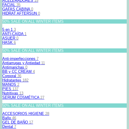
ACELERADORES
15
FACIAL
35
GAFAS CABINA
0
HIDRAT AFTERSUN
0
50% SALE ON ALL WINTER ITEMS
5 en 1
3
ANTI-CAÍDA
1
ASUER
0
HASK
6
50% SALE ON ALL WINTER ITEMS
Anti-imperfecciones
7
Antiarrugas y Antiedad
11
Antimanchas
0
BB y CC CREAM
4
Corporal
36
Hidratantes
182
MANOS
2
PIES
137
Nutritivas
13
SERUM COSMÉTICA
27
50% SALE ON ALL WINTER ITEMS
ACCESORIOS HIGIENE
28
Baño
46
GEL DE BAÑO
17
Dental
7