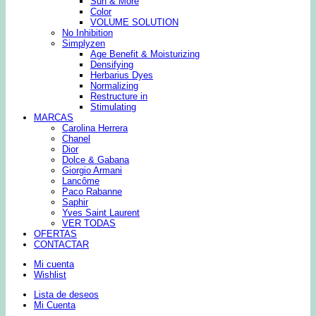
Sun & More
Color
VOLUME SOLUTION
No Inhibition
Simplyzen
Age Benefit & Moisturizing
Densifying
Herbarius Dyes
Normalizing
Restructure in
Stimulating
MARCAS
Carolina Herrera
Chanel
Dior
Dolce & Gabana
Giorgio Armani
Lancôme
Paco Rabanne
Saphir
Yves Saint Laurent
VER TODAS
OFERTAS
CONTACTAR
Mi cuenta
Wishlist
Lista de deseos
Mi Cuenta