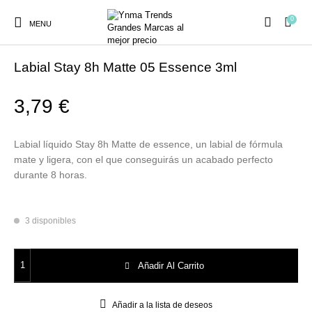
0
MENU
Inicio
/
MAQUILLAJE
/
LABIOS
/
Barras de Labios
Labial Stay 8h Matte 05 Essence 3ml
3,79
€
Ambientadores y
AUSTRALIAN GOLD
AUTOBRONCEADORES
CABELLO
Labial líquido Stay 8h Matte de essence, un labial de fórmula
Decoración
mate y ligera, con el que conseguirás un acabado perfecto
durante 8 horas.
CURSOS
COSMÉTICA
HIGIENE
Juegos y juguetes
PRESENCIALES
3 disponibles
Labial Stay 8h Matte 05 Essence 3ml cantidad
MAQUILLAJE
Mobiliario Peluquería
MODA
PERFUMES
Añadir Al Carrito
Añadir a la lista de deseos