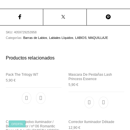
Utensilios de
Prosolaris
Z.one Concept
Peluquería
SKU:
4059729253958
Categorías:
Barras de Labios
,
Labiales Líquidos
,
LABIOS
,
MAQUILLAJE
Productos relacionados
Pack The Trilogy W7
Mascara De Pestañas Lash
Princess Essence
5,90
€
5,90
€
Colorete en polvo iluminador /
Corrector Iluminador Dékade
OFERTA
Beautiful color / nº 06 Romantic
12,90
€