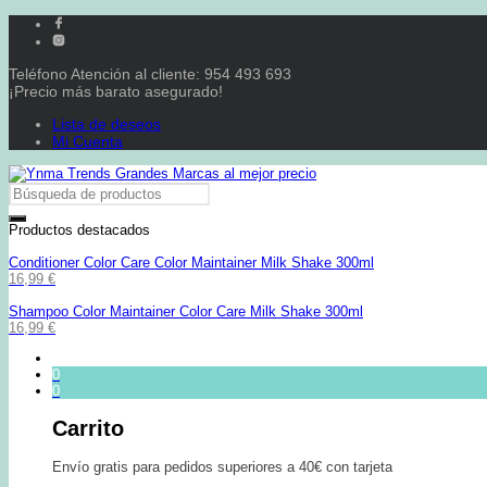
Teléfono Atención al cliente: 954 493 693
¡Precio más barato asegurado!
Lista de deseos
Mi Cuenta
Productos destacados
Conditioner Color Care Color Maintainer Milk Shake 300ml
16,99
€
Shampoo Color Maintainer Color Care Milk Shake 300ml
16,99
€
0
0
Carrito
Envío gratis para pedidos superiores a 40€ con tarjeta