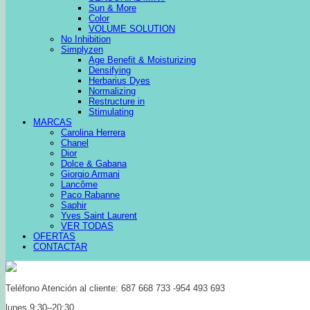
Sun & More
Color
VOLUME SOLUTION
No Inhibition
Simplyzen
Age Benefit & Moisturizing
Densifying
Herbarius Dyes
Normalizing
Restructure in
Stimulating
MARCAS
Carolina Herrera
Chanel
Dior
Dolce & Gabana
Giorgio Armani
Lancôme
Paco Rabanne
Saphir
Yves Saint Laurent
VER TODAS
OFERTAS
CONTACTAR
Teléfono Atención al cliente: 687 668 733 -954 493 693
lunes 9:30–20:30