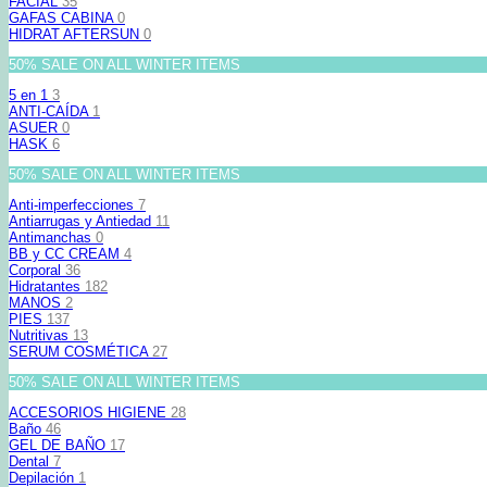
FACIAL
35
GAFAS CABINA
0
HIDRAT AFTERSUN
0
50% SALE ON ALL WINTER ITEMS
5 en 1
3
ANTI-CAÍDA
1
ASUER
0
HASK
6
50% SALE ON ALL WINTER ITEMS
Anti-imperfecciones
7
Antiarrugas y Antiedad
11
Antimanchas
0
BB y CC CREAM
4
Corporal
36
Hidratantes
182
MANOS
2
PIES
137
Nutritivas
13
SERUM COSMÉTICA
27
50% SALE ON ALL WINTER ITEMS
ACCESORIOS HIGIENE
28
Baño
46
GEL DE BAÑO
17
Dental
7
Depilación
1