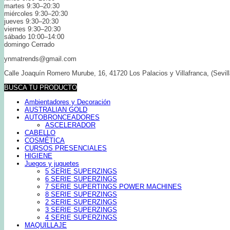
martes 9:30–20:30
miércoles 9:30–20:30
jueves 9:30–20:30
viernes 9:30–20:30
sábado 10:00–14:00
domingo Cerrado
ynmatrends@gmail.com
Calle Joaquín Romero Murube, 16, 41720 Los Palacios y Villafranca, (Sevill
BUSCA TU PRODUCTO
Ambientadores y Decoración
AUSTRALIAN GOLD
AUTOBRONCEADORES
ASCELERADOR
CABELLO
COSMÉTICA
CURSOS PRESENCIALES
HIGIENE
Juegos y juguetes
5 SERIE SUPERZINGS
6 SERIE SUPERZINGS
7 SERIE SUPERTINGS POWER MACHINES
8 SERIE SUPERZINGS
2 SERIE SUPERZINGS
3 SERIE SUPERZINGS
4 SERIE SUPERZINGS
MAQUILLAJE