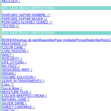
NECESER
1
50% SALE ON ALL WINTER ITEMS
PARFUMS SAPHIR HOMBRE
25
PARFUMS SAPHIR MUJER
66
PERFUMES ALVAREZ GOMEZ
17
TESTER
65
50% SALE ON ALL WINTER ITEMS
BIOKERA
Gomas de pelo
Maquinillas
Pape moldedor
Pinzas
Redecillas
Rulos
C
MILKSHAKE
155
COLOR CARE
7
CURL PASSION
3
DAILY
2
INTEGRITY
8
LIFE STYLING
2
NO FRIZZ
3
SENSORIAL MINT
3
ARGAN
0
VOLUME SOLUTION
4
LEAVE IN TRANTAMENTS
4
Color
76
Sun & More
1
MOISTURE PLUS
3
COLOUR WHIPPED CREAM
8
NATURAL CARE
4
SILVER SHINE
5
SWEET CAMOMILE
1
SPECIAL
1