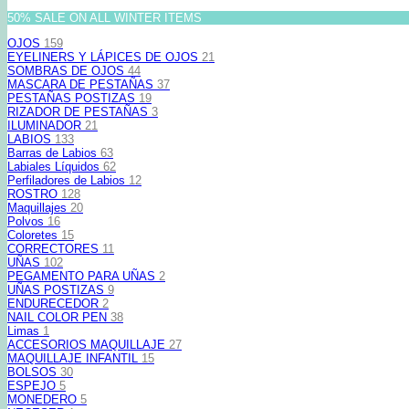
50% SALE ON ALL WINTER ITEMS
OJOS
159
EYELINERS Y LÁPICES DE OJOS
21
SOMBRAS DE OJOS
44
MASCARA DE PESTAÑAS
37
PESTAÑAS POSTIZAS
19
RIZADOR DE PESTAÑAS
3
ILUMINADOR
21
LABIOS
133
Barras de Labios
63
Labiales Líquidos
62
Perfiladores de Labios
12
ROSTRO
128
Maquillajes
20
Polvos
16
Coloretes
15
CORRECTORES
11
UÑAS
102
PEGAMENTO PARA UÑAS
2
UÑAS POSTIZAS
9
ENDURECEDOR
2
NAIL COLOR PEN
38
Limas
1
ACCESORIOS MAQUILLAJE
27
MAQUILLAJE INFANTIL
15
BOLSOS
30
ESPEJO
5
MONEDERO
5