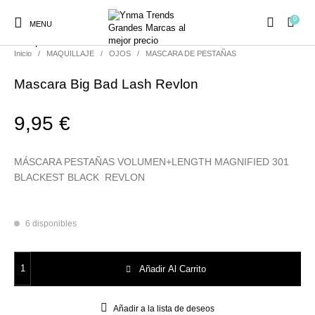
0
MENU
Compartir
Inicio
/
MAQUILLAJE
/
OJOS
/
MASCARA DE PESTAÑAS
Mascara Big Bad Lash Revlon
9,95
€
Ambientadores y
AUSTRALIAN GOLD
AUTOBRONCEADORES
CABELLO
Decoración
MÁSCARA PESTAÑAS VOLUMEN+LENGTH MAGNIFIED 301
BLACKEST BLACK REVLON
CURSOS
COSMÉTICA
HIGIENE
Juegos y juguetes
PRESENCIALES
6 disponibles
Mascara Big Bad Lash Revlon cantidad
MAQUILLAJE
Mobiliario Peluquería
MODA
PERFUMES
Añadir Al Carrito
Añadir a la lista de deseos