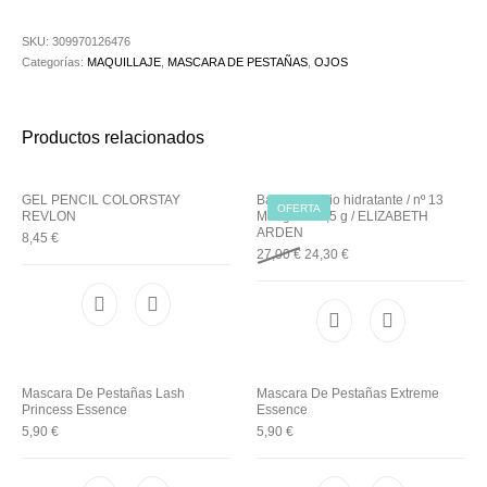
Utensilios de
Prosolaris
Z.one Concept
Peluquería
SKU:
309970126476
Categorías:
MAQUILLAJE
,
MASCARA DE PESTAÑAS
,
OJOS
Productos relacionados
GEL PENCIL COLORSTAY
Barra de labio hidratante / nº 13
OFERTA
REVLON
Marigold / 3,5 g / ELIZABETH
ARDEN
8,45
€
27,00
€
24,30
€
Mascara De Pestañas Lash
Mascara De Pestañas Extreme
Princess Essence
Essence
5,90
€
5,90
€